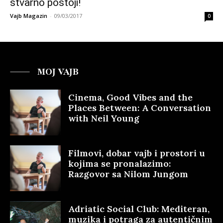
stvarno postoji!
Vajb Magazin
-
09/03/2017
0
MOJ VAJB
Cinema, Good Vibes and the
Places Between: A Conversation
with Neil Young
Filmovi, dobar vajb i prostori u
kojima se pronalazimo:
Razgovor sa Nilom Jungom
Adriatic Social Club: Mediteran,
muzika i potraga za autentičnim