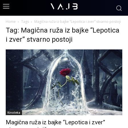
Home
Tags
Magična ruža iz bajke “Lepotica i zver” stvarno postoji
Tag: Magična ruža iz bajke “Lepotica
i zver” stvarno postoji
Kinoteka
Magična ruža iz bajke “Lepotica i zver”