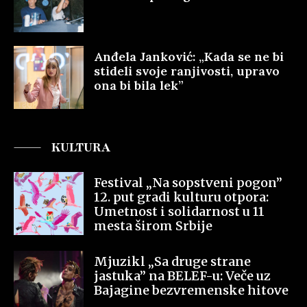
Anđela Janković: „Kada se ne bi
stideli svoje ranjivosti, upravo
ona bi bila lek”
KULTURA
Festival „Na sopstveni pogon”
12. put gradi kulturu otpora:
Umetnost i solidarnost u 11
mesta širom Srbije
Mjuzikl „Sa druge strane
jastuka” na BELEF-u: Veče uz
Bajagine bezvremenske hitove