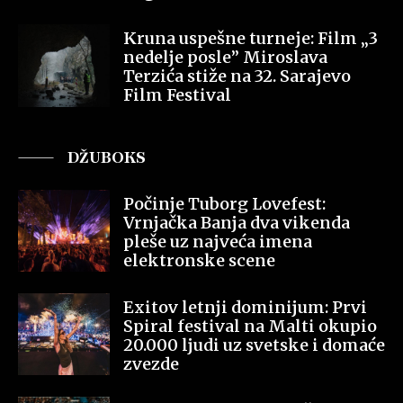
Kruna uspešne turneje: Film „3
nedelje posle” Miroslava
Terzića stiže na 32. Sarajevo
Film Festival
DŽUBOKS
Počinje Tuborg Lovefest:
Vrnjačka Banja dva vikenda
pleše uz najveća imena
elektronske scene
Exitov letnji dominijum: Prvi
Spiral festival na Malti okupio
20.000 ljudi uz svetske i domaće
zvezde