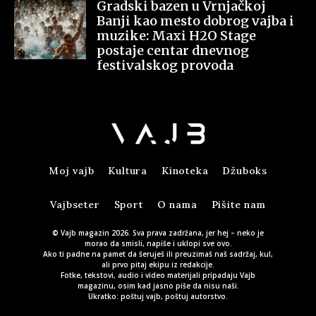
Gradski bazen u Vrnjačkoj
Banji kao mesto dobrog vajba i
muzike: Maxi H2O Stage
postaje centar dnevnog
festivalskog provoda
Moj vajb
Kultura
Kinoteka
Džuboks
Vajbseter
Sport
O nama
Pišite nam
© Vajb magazin 2026. Sva prava zadržana, jer hej – neko je
morao da smisli, napiše i uklopi sve ovo.
Ako ti padne na pamet da šeruješ ili preuzimaš naš sadržaj, kul,
ali prvo pitaj ekipu iz redakcije.
Fotke, tekstovi, audio i video materijali pripadaju Vajb
magazinu, osim kad jasno piše da nisu naši.
Ukratko: poštuj vajb, poštuj autorstvo.