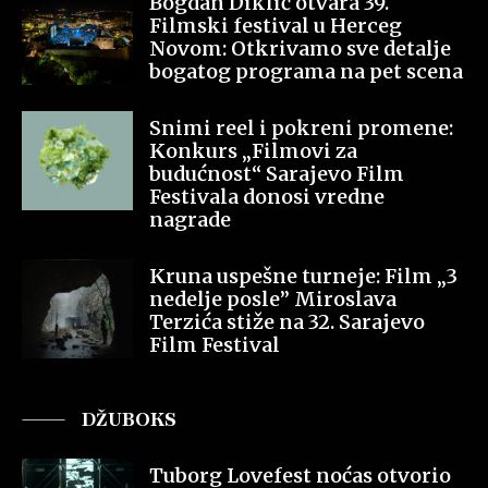
Bogdan Diklić otvara 39.
Filmski festival u Herceg
Novom: Otkrivamo sve detalje
bogatog programa na pet scena
Snimi reel i pokreni promene:
Konkurs „Filmovi za
budućnost“ Sarajevo Film
Festivala donosi vredne
nagrade
Kruna uspešne turneje: Film „3
nedelje posle” Miroslava
Terzića stiže na 32. Sarajevo
Film Festival
DŽUBOKS
Tuborg Lovefest noćas otvorio