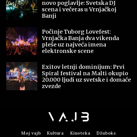
novo poglavlje: Svetska DJ
scena i večeras u Vrnjačkoj
Banji
Počinje Tuborg Lovefest:
Vrnjačka Banja dva vikenda
pleše uz najveća imena
elektronske scene
Exitov letnji dominijum: Prvi
Spiral festival na Malti okupio
20.000 ljudi uz svetske i domaće
zvezde
Moj vajb
Kultura
Kinoteka
Džuboks