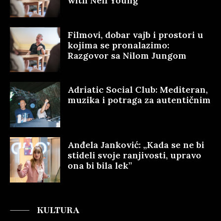
with Neil Young
Filmovi, dobar vajb i prostori u
kojima se pronalazimo:
Razgovor sa Nilom Jungom
Adriatic Social Club: Mediteran,
muzika i potraga za autentičnim
Anđela Janković: „Kada se ne bi
stideli svoje ranjivosti, upravo
ona bi bila lek”
KULTURA