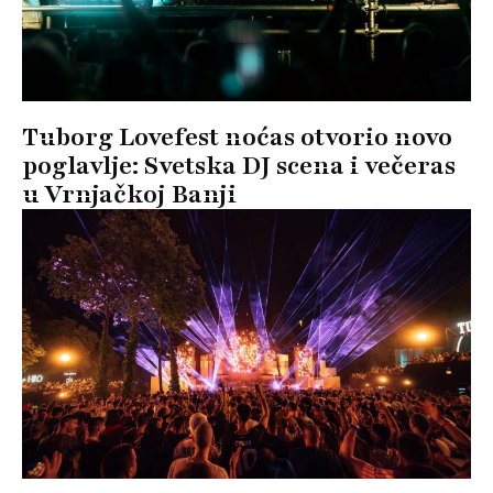
Tuborg Lovefest noćas otvorio novo
poglavlje: Svetska DJ scena i večeras
u Vrnjačkoj Banji