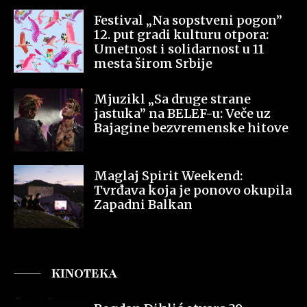
Festival „Na sopstveni pogon”
12. put gradi kulturu otpora:
Umetnost i solidarnost u 11
mesta širom Srbije
Mjuzikl „Sa druge strane
jastuka” na BELEF-u: Veče uz
Bajagine bezvremenske hitove
Maglaj Spirit Weekend:
Tvrđava koja je ponovo okupila
Zapadni Balkan
KINOTEKA