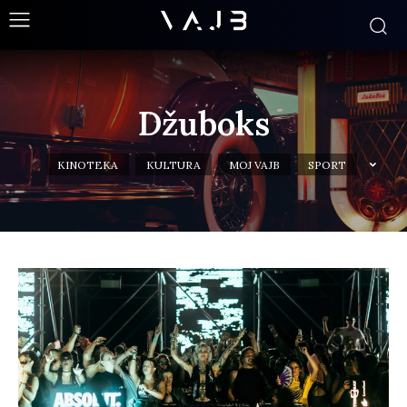
Džuboks
KINOTEKA
KULTURA
MOJ VAJB
SPORT