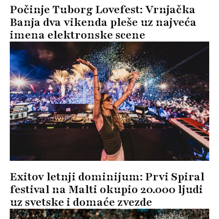
Počinje Tuborg Lovefest: Vrnjačka
Banja dva vikenda pleše uz najveća
imena elektronske scene
Exitov letnji dominijum: Prvi Spiral
festival na Malti okupio 20.000 ljudi
uz svetske i domaće zvezde