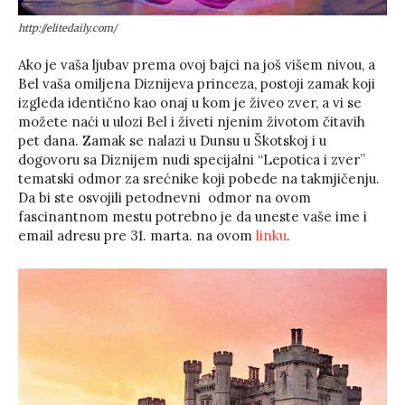
http://elitedaily.com/
Ako je vaša ljubav prema ovoj bajci na još višem nivou, a
Bel vaša omiljena Diznijeva princeza, postoji zamak koji
izgleda identično kao onaj u kom je živeo zver, a vi se
možete naći u ulozi Bel i živeti njenim životom čitavih
pet dana. Zamak se nalazi u Dunsu u Škotskoj i u
dogovoru sa Diznijem nudi specijalni “Lepotica i zver”
tematski odmor za srećnike koji pobede na takmjičenju.
Da bi ste osvojili petodnevni odmor na ovom
fascinantnom mestu potrebno je da uneste vaše ime i
email adresu pre 31. marta. na ovom
linku
.