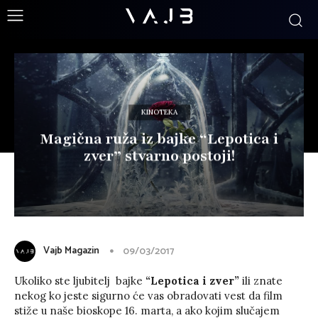
KINOTEKA
Magična ruža iz bajke “Lepotica i
zver” stvarno postoji!
Vajb Magazin
09/03/2017
Ukoliko ste ljubitelj bajke
“Lepotica i zver”
ili znate
nekog ko jeste sigurno će vas obradovati vest da film
stiže u naše bioskope 16. marta, a ako kojim slučajem