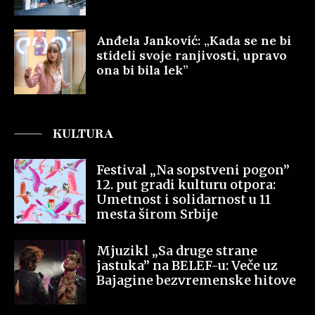
Anđela Janković: „Kada se ne bi
stideli svoje ranjivosti, upravo
ona bi bila lek”
KULTURA
Festival „Na sopstveni pogon”
12. put gradi kulturu otpora:
Umetnost i solidarnost u 11
mesta širom Srbije
Mjuzikl „Sa druge strane
jastuka” na BELEF-u: Veče uz
Bajagine bezvremenske hitove