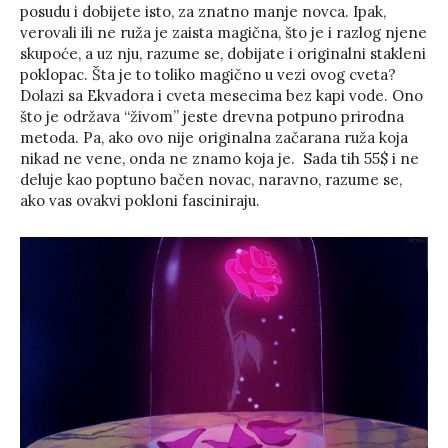
posudu i dobijete isto, za znatno manje novca. Ipak,
verovali ili ne ruža je zaista magična, što je i razlog njene
skupoće, a uz nju, razume se, dobijate i originalni stakleni
poklopac. Šta je to toliko magično u vezi ovog cveta?
Dolazi sa Ekvadora i cveta mesecima bez kapi vode. Ono
što je održava “živom” jeste drevna potpuno prirodna
metoda. Pa, ako ovo nije originalna začarana ruža koja
nikad ne vene, onda ne znamo koja je. Sada tih 55$ i ne
deluje kao poptuno bačen novac, naravno, razume se,
ako vas ovakvi pokloni fasciniraju.