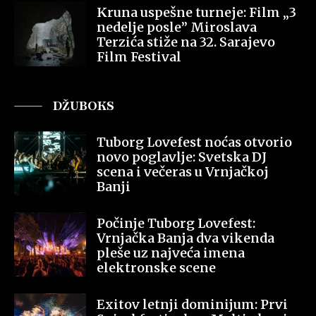
Kruna uspešne turneje: Film „3
nedelje posle” Miroslava
Terzića stiže na 32. Sarajevo
Film Festival
DŽUBOKS
Tuborg Lovefest noćas otvorio
novo poglavlje: Svetska DJ
scena i večeras u Vrnjačkoj
Banji
Počinje Tuborg Lovefest:
Vrnjačka Banja dva vikenda
pleše uz najveća imena
elektronske scene
Exitov letnji dominijum: Prvi