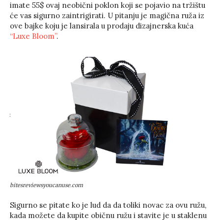
imate 55$ ovaj neobični poklon koji se pojavio na tržištu
će vas sigurno zaintrigirati. U pitanju je magična ruža iz
ove bajke koju je lansirala u prodaju dizajnerska kuća
“Luxe Bloom”
.
bitesreviewsyoucanuse.com
Sigurno se pitate ko je lud da da toliki novac za ovu ružu,
kada možete da kupite običnu ružu i stavite je u staklenu