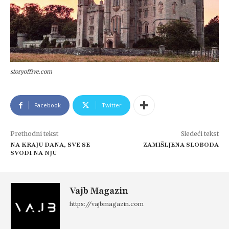
storyoffive.com
Facebook
Twitter
Prethodni tekst
Sledeći tekst
NA KRAJU DANA, SVE SE
ZAMIŠLJENA SLOBODA
SVODI NA NJU
Vajb Magazin
https://vajbmagazin.com