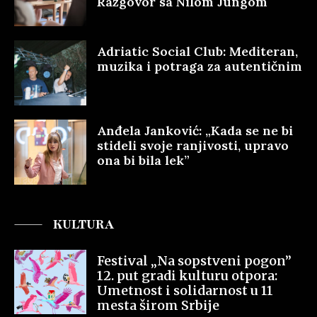
Razgovor sa Nilom Jungom
Adriatic Social Club: Mediteran,
muzika i potraga za autentičnim
Anđela Janković: „Kada se ne bi
stideli svoje ranjivosti, upravo
ona bi bila lek”
KULTURA
Festival „Na sopstveni pogon”
12. put gradi kulturu otpora:
Umetnost i solidarnost u 11
mesta širom Srbije