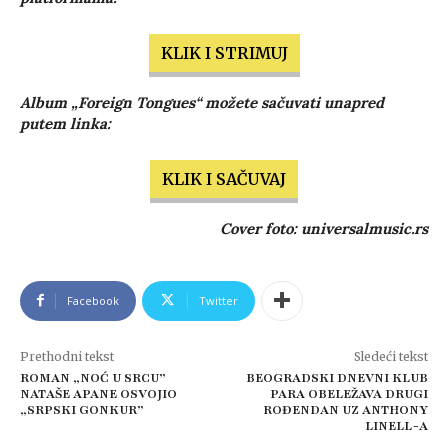
KLIK I STRIMUJ
Album „Foreign Tongues“ možete sačuvati unapred
putem linka:
KLIK I SAČUVAJ
Cover foto: universalmusic.rs
Facebook
Twitter
Prethodni tekst
Sledeći tekst
ROMAN „NOĆ U SRCU”
BEOGRADSKI DNEVNI KLUB
NATAŠE APANE OSVOJIO
PARA OBELEŽAVA DRUGI
„SRPSKI GONKUR”
ROĐENDAN UZ ANTHONY
LINELL-A