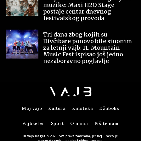
muzike: Maxi H2O Stage
postaje centar dnevnog
festivalskog provoda
Tri dana zbog kojih su
Divčibare ponovo bile sinonim
za letnji vajb: 11. Mountain
Music Fest ispisao još jedno
nezaboravno poglavlje
Moj vajb
Kultura
Kinoteka
Džuboks
Vajbseter
Sport
O nama
Pišite nam
© Vajb magazin 2026. Sva prava zadržana, jer hej – neko je
morao da smisli, napiše i uklopi sve ovo.