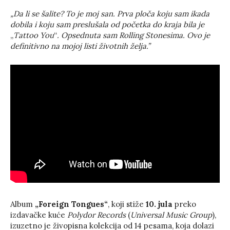
„Da li se šalite? To je moj san. Prva ploča koju sam ikada
dobila i koju sam preslušala od početka do kraja bila je
„
Tattoo You
“
. Opsednuta sam Rolling Stonesima. Ovo je
definitivno na mojoj listi životnih želja.”
Album
„Foreign Tongues“
, koji stiže
10. jula
preko
izdavačke kuće
Polydor Records
(
Universal Music Group
),
izuzetno je živopisna kolekcija od 14 pesama, koja dolazi