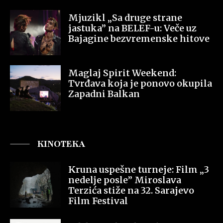
Mjuzikl „Sa druge strane
jastuka” na BELEF-u: Veče uz
Bajagine bezvremenske hitove
Maglaj Spirit Weekend:
Tvrđava koja je ponovo okupila
Zapadni Balkan
KINOTEKA
Kruna uspešne turneje: Film „3
nedelje posle” Miroslava
Terzića stiže na 32. Sarajevo
Film Festival