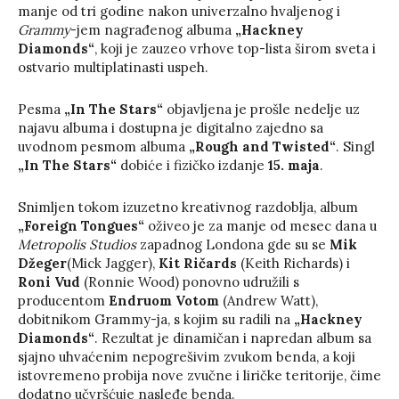
manje od tri godine nakon univerzalno hvaljenog i
Grammy
-jem nagrađenog albuma
„Hackney
Diamonds“
, koji je zauzeo vrhove top-lista širom sveta i
ostvario multiplatinasti uspeh.
Pesma
„In The Stars“
objavljena je prošle nedelje uz
najavu albuma i dostupna je digitalno zajedno sa
uvodnom pesmom albuma
„Rough and Twisted“
. Singl
„In The Stars“
dobiće i fizičko izdanje
15. maja
.
Snimljen tokom izuzetno kreativnog razdoblja, album
„Foreign Tongues“
oživeo je za manje od mesec dana u
Metropolis Studios
zapadnog Londona gde su se
Mik
Džeger
(Mick Jagger),
Kit Ričards
(Keith Richards) i
Roni Vud
(Ronnie Wood) ponovno udružili s
producentom
Endruom Votom
(Andrew Watt),
dobitnikom Grammy-ja, s kojim su radili na
„Hackney
Diamonds“
. Rezultat je dinamičan i napredan album sa
sjajno uhvaćenim nepogrešivim zvukom benda, a koji
istovremeno probija nove zvučne i liričke teritorije, čime
dodatno učvršćuje nasleđe benda.