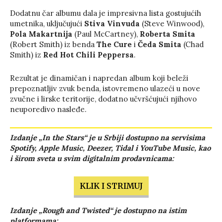
Dodatnu čar albumu dala je impresivna lista gostujućih
umetnika, uključujući
Stiva Vinvuda
(Steve Winwood),
Pola Makartnija
(Paul McCartney),
Roberta Smita
(Robert Smith) iz benda
The Cure
i
Čeda Smita
(Chad
Smith) iz
Red Hot Chili Peppersa
.
Rezultat je dinamičan i napredan album koji beleži
prepoznatljiv zvuk benda, istovremeno ulazeći u nove
zvučne i lirske teritorije, dodatno učvršćujući njihovo
neuporedivo nasleđe.
Izdanje „In the Stars“ je u Srbiji dostupno na servisima
Spotify, Apple Music, Deezer, Tidal i YouTube Music, kao
i širom sveta u svim digitalnim prodavnicama:
KLIK I STRIMUJ
Izdanje „Rough and Twisted“ je dostupno na istim
platformama: