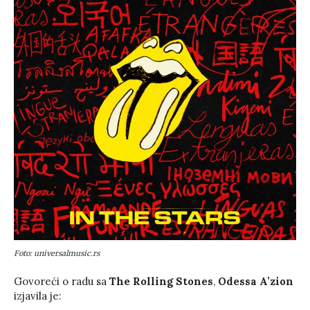
Foto: universalmusic.rs
Govoreći o radu sa
The Rolling Stones
,
Odessa A’zion
izjavila je: