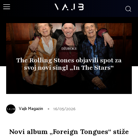
DŽUBOKS
The Rolling Stones objavili spot za
svoj novi singl „In The Stars“
Vajb Magazin
16/05/2026
Novi album „Foreign Tongues“ stiže