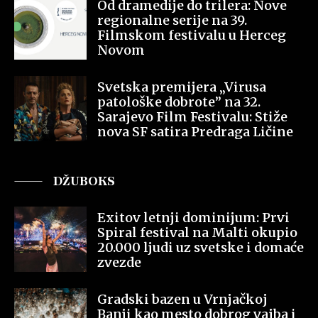
Od dramedije do trilera: Nove
regionalne serije na 39.
Filmskom festivalu u Herceg
Novom
Svetska premijera „Virusa
patološke dobrote” na 32.
Sarajevo Film Festivalu: Stiže
nova SF satira Predraga Ličine
DŽUBOKS
Exitov letnji dominijum: Prvi
Spiral festival na Malti okupio
20.000 ljudi uz svetske i domaće
zvezde
Gradski bazen u Vrnjačkoj
Banji kao mesto dobrog vajba i