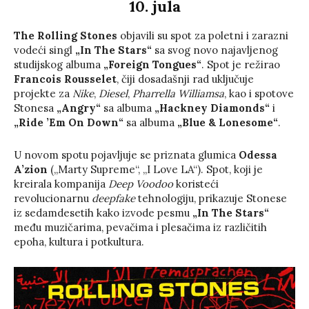
10. jula
The Rolling Stones
objavili su spot za poletni i zarazni
vodeći singl
„In The Stars“
sa svog novo najavljenog
studijskog albuma
„Foreign Tongues“
. Spot je režirao
Francois Rousselet
, čiji dosadašnji rad uključuje
projekte za
Nike
,
Diesel
,
Pharrella Williamsa
, kao i spotove
Stonesa
„Angry“
sa albuma
„Hackney Diamonds“
i
„Ride ’Em On Down“
sa albuma
„Blue & Lonesome“
.
U novom spotu pojavljuje se priznata glumica
Odessa
A’zion
(„Marty Supreme“, „I Love LA“). Spot, koji je
kreirala kompanija
Deep Voodoo
koristeći
revolucionarnu
deepfake
tehnologiju, prikazuje Stonese
iz sedamdesetih kako izvode pesmu
„In The Stars“
među muzičarima, pevačima i plesačima iz različitih
epoha, kultura i potkultura.