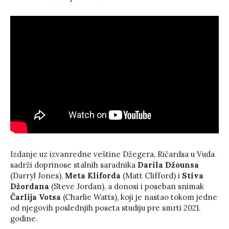
Izdanje uz izvanredne veštine Džegera, Ričardsa u Vuda
sadrži doprinose stalnih saradnika
Darila Džounsa
(Darryl Jones),
Meta Kliforda
(Matt Clifford) i
Stiva
Džordana
(Steve Jordan), a donosi i poseban snimak
Čarlija Votsa
(Charlie Watts), koji je nastao tokom jedne
od njegovih poslednjih poseta studiju pre smrti 2021.
godine.