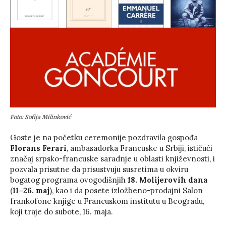
Foto: Sofija Milinković
Goste je na početku ceremonije pozdravila gospođa
Florans Ferari
, ambasadorka Francuske u Srbiji, ističući
značaj srpsko-francuske saradnje u oblasti književnosti, i
pozvala prisutne da prisustvuju susretima u okviru
bogatog programa ovogodišnjih
18. Molijerovih dana
(
11–26. maj
), kao i da posete izložbeno-prodajni Salon
frankofone knjige u Francuskom institutu u Beogradu,
koji traje do subote, 16. maja.