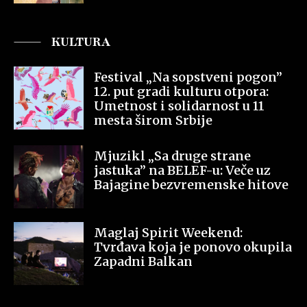
KULTURA
Festival „Na sopstveni pogon”
12. put gradi kulturu otpora:
Umetnost i solidarnost u 11
mesta širom Srbije
Mjuzikl „Sa druge strane
jastuka” na BELEF-u: Veče uz
Bajagine bezvremenske hitove
Maglaj Spirit Weekend:
Tvrđava koja je ponovo okupila
Zapadni Balkan