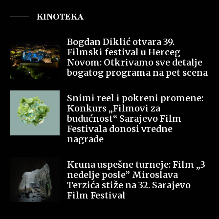
KINOTEKA
Bogdan Diklić otvara 39.
Filmski festival u Herceg
Novom: Otkrivamo sve detalje
bogatog programa na pet scena
Snimi reel i pokreni promene:
Konkurs „Filmovi za
budućnost“ Sarajevo Film
Festivala donosi vredne
nagrade
Kruna uspešne turneje: Film „3
nedelje posle” Miroslava
Terzića stiže na 32. Sarajevo
Film Festival