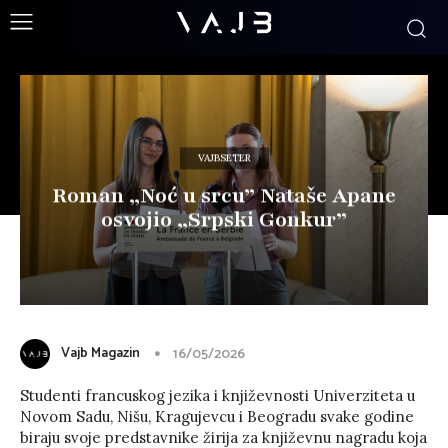
VAJBSETER
Roman „Noć u srcu” Nataše Apane
osvojio „Srpski Gonkur”
Vajb Magazin
16/05/2026
Studenti francuskog jezika i književnosti Univerziteta u
Novom Sadu, Nišu, Kragujevcu i Beogradu svake godine
biraju svoje predstavnike žirija za književnu nagradu koja