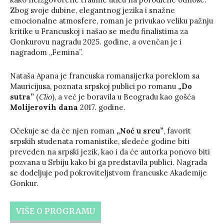
Zbog svoje dubine, elegantnog jezika i snažne
emocionalne atmosfere, roman je privukao veliku pažnju
kritike u Francuskoj i našao se među finalistima za
Gonkurovu nagradu 2025. godine, a ovenčan je i
nagradom „Femina”.
Nataša Apana je francuska romansijerka poreklom sa
Mauricijusa, poznata srpskoj publici po romanu
„Do
sutra”
(
Clio
), a već je boravila u Beogradu kao gošća
Molijerovih dana
2017. godine.
Očekuje se da će njen roman
„Noć u srcu”
, favorit
srpskih studenata romanistike, sledeće godine biti
preveden na srpski jezik, kao i da će autorka ponovo biti
pozvana u Srbiju kako bi ga predstavila publici. Nagrada
se dodeljuje pod pokroviteljstvom francuske Akademije
Gonkur.
VIŠE O PROGRAMU