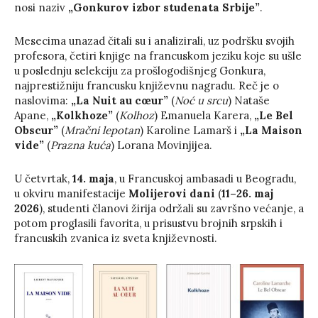
nosi naziv
„Gonkurov izbor studenata Srbije”
.
Mesecima unazad čitali su i analizirali, uz podršku svojih
profesora, četiri knjige na francuskom jeziku koje su ušle
u poslednju selekciju za prošlogodišnjeg Gonkura,
najprestižniju francusku književnu nagradu. Reč je o
naslovima:
„La Nuit au cœur”
(
Noć u srcu
) Nataše
Apane,
„Kolkhoze”
(
Kolhoz
) Emanuela Karera,
„Le Bel
Obscur”
(
Mračni lepotan
) Karoline Lamarš i
„La Maison
vide”
(
Prazna kuća
) Lorana Movinjijea.
U četvrtak,
14. maja
, u Francuskoj ambasadi u Beogradu,
u okviru manifestacije
Molijerovi dani
(
11–26. maj
2026
), studenti članovi žirija održali su završno većanje, a
potom proglasili favorita, u prisustvu brojnih srpskih i
francuskih zvanica iz sveta književnosti.