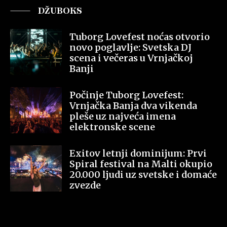
DŽUBOKS
Tuborg Lovefest noćas otvorio
novo poglavlje: Svetska DJ
scena i večeras u Vrnjačkoj
Banji
Počinje Tuborg Lovefest:
Vrnjačka Banja dva vikenda
pleše uz najveća imena
elektronske scene
Exitov letnji dominijum: Prvi
Spiral festival na Malti okupio
20.000 ljudi uz svetske i domaće
zvezde