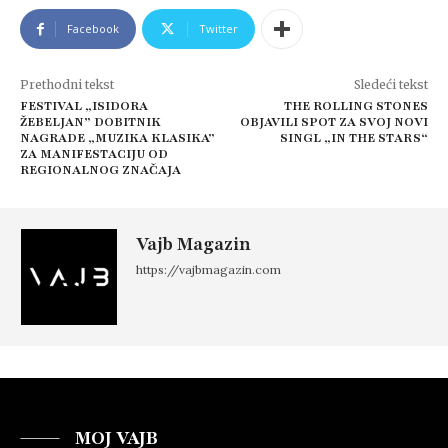
Facebook
Twitter
Prethodni tekst
Sledeći tekst
FESTIVAL „ISIDORA
THE ROLLING STONES
ŽEBELJAN” DOBITNIK
OBJAVILI SPOT ZA SVOJ NOVI
NAGRADE „MUZIKA KLASIKA”
SINGL „IN THE STARS“
ZA MANIFESTACIJU OD
REGIONALNOG ZNAČAJA
Vajb Magazin
https://vajbmagazin.com
MOJ VAJB