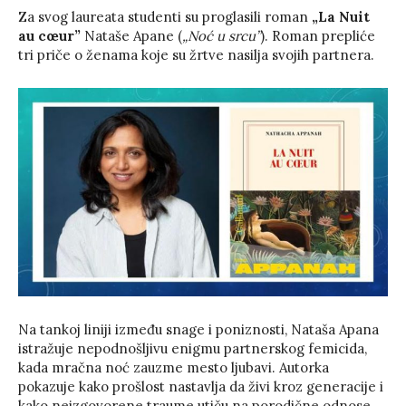
Za svog laureata studenti su proglasili roman
„La Nuit
au cœur”
Nataše Apane (
„Noć u srcu”
). Roman prepliće
tri priče o ženama koje su žrtve nasilja svojih partnera.
Na tankoj liniji između snage i poniznosti, Nataša Apana
istražuje nepodnošljivu enigmu partnerskog femicida,
kada mračna noć zauzme mesto ljubavi. Autorka
pokazuje kako prošlost nastavlja da živi kroz generacije i
kako neizgovorene traume utiču na porodične odnose.