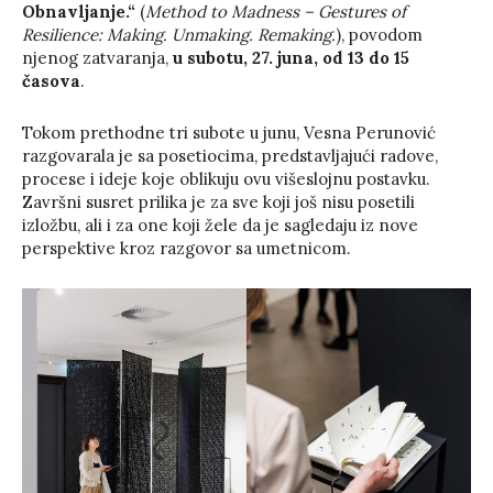
Obnavljanje.“
(
Method to Madness – Gestures of
Resilience: Making. Unmaking. Remaking.
), povodom
njenog zatvaranja,
u subotu, 27. juna, od 13 do 15
časova
.
Tokom prethodne tri subote u junu, Vesna Perunović
razgovarala je sa posetiocima, predstavljajući radove,
procese i ideje koje oblikuju ovu višeslojnu postavku.
Završni susret prilika je za sve koji još nisu posetili
izložbu, ali i za one koji žele da je sagledaju iz nove
perspektive kroz razgovor sa umetnicom.