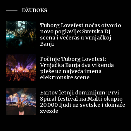
DŽUBOKS
Tuborg Lovefest noćas otvorio
novo poglavlje: Svetska DJ
scena i večeras u Vrnjačkoj
Banji
Počinje Tuborg Lovefest:
Vrnjačka Banja dva vikenda
pleše uz najveća imena
elektronske scene
Exitov letnji dominijum: Prvi
Spiral festival na Malti okupio
20.000 ljudi uz svetske i domaće
zvezde