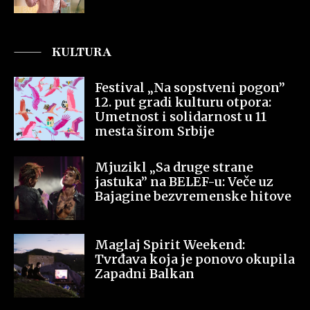
KULTURA
Festival „Na sopstveni pogon”
12. put gradi kulturu otpora:
Umetnost i solidarnost u 11
mesta širom Srbije
Mjuzikl „Sa druge strane
jastuka” na BELEF-u: Veče uz
Bajagine bezvremenske hitove
Maglaj Spirit Weekend:
Tvrđava koja je ponovo okupila
Zapadni Balkan