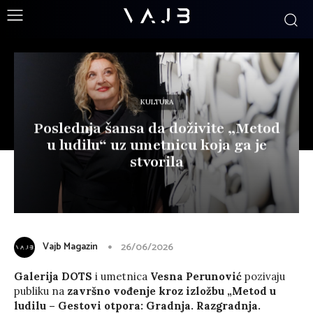
KULTURA
Poslednja šansa da doživite „Metod
u ludilu“ uz umetnicu koja ga je
stvorila
Vajb Magazin
26/06/2026
Galerija DOTS
i umetnica
Vesna Perunović
pozivaju
publiku na
završno vođenje kroz izložbu
„Metod u
ludilu – Gestovi otpora: Gradnja. Razgradnja.