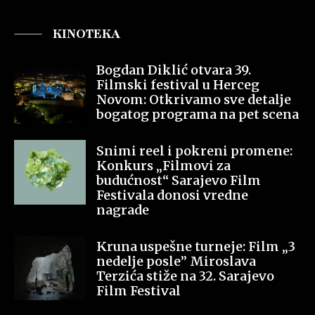
KINOTEKA
Bogdan Diklić otvara 39.
Filmski festival u Herceg
Novom: Otkrivamo sve detalje
bogatog programa na pet scena
Snimi reel i pokreni promene:
Konkurs „Filmovi za
budućnost“ Sarajevo Film
Festivala donosi vredne
nagrade
Kruna uspešne turneje: Film „3
nedelje posle” Miroslava
Terzića stiže na 32. Sarajevo
Film Festival