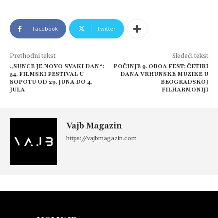
Facebook
Twitter
Prethodni tekst
Sledeći tekst
„SUNCE JE NOVO SVAKI DAN“:
POČINJE 9. OBOA FEST: ČETIRI
54. FILMSKI FESTIVAL U
DANA VRHUNSKE MUZIKE U
SOPOTU OD 29. JUNA DO 4.
BEOGRADSKOJ
JULA
FILHARMONIJI
Vajb Magazin
https://vajbmagazin.com