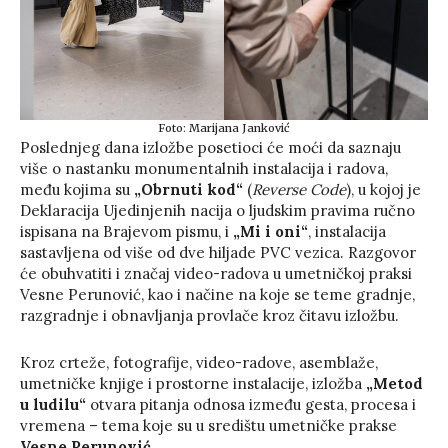
Foto: Marijana Janković
Poslednjeg dana izložbe posetioci će moći da saznaju
više o nastanku monumentalnih instalacija i radova,
među kojima su
„Obrnuti kod“
(
Reverse Code
), u kojoj je
Deklaracija Ujedinjenih nacija o ljudskim pravima ručno
ispisana na Brajevom pismu, i
„Mi i oni“
, instalacija
sastavljena od više od dve hiljade PVC vezica. Razgovor
će obuhvatiti i značaj video-radova u umetničkoj praksi
Vesne Perunović, kao i načine na koje se teme gradnje,
razgradnje i obnavljanja provlače kroz čitavu izložbu.
Kroz crteže, fotografije, video-radove, asemblaže,
umetničke knjige i prostorne instalacije, izložba
„Metod
u ludilu“
otvara pitanja odnosa između gesta, procesa i
vremena – tema koje su u središtu umetničke prakse
Vesne Perunović
.