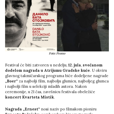
Foto: Promo
Festival će biti zatvoren u nedelju,
12. jula
,
svečanom
dodelom nagrada u Atrijumu Gradske kuće
. U okviru
glavnog takmičarskog programa biće dodeljene nagrade
„Boer“
za najbolji film, najbolju glumicu, najboljeg glumca
i najbolji film u selekciji mladih autora. Nakon
ceremonije, u 21 čas, završnicu festivala obeležiće
koncert Kvarteta Mistik
.
Nagrada „Ernest“
nosi naziv po filmskom pioniru