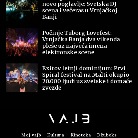
novo poglavlje: Svetska DJ
scena i večeras u Vrnjačkoj
Banji
Počinje Tuborg Lovefest:
Vrnjačka Banja dva vikenda
pleše uz najveća imena
elektronske scene
Exitov letnji dominijum: Prvi
Spiral festival na Malti okupio
20.000 ljudi uz svetske i domaće
zvezde
Moj vajb
Kultura
Kinoteka
Džuboks