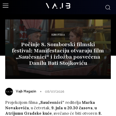
KINOTEKA
Počinje 8. Somborski filmski
festival: Manifestaciju otvaraju film
„Saučesnici“ i izložba posvećena
Danilu Bati Stojkoviću
Vajb Magazin
08/07/2026
Projekcijom filma
„Saučesnici“
reditelja
Marka
Novakovića
, u četvrtak,
9. jula
u 20.30 časova
,
u
Atrijumu Gradske kuće
, svečano će biti otvoren
8.