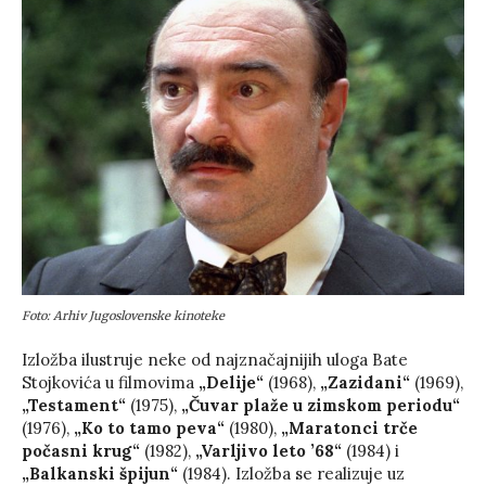
Foto: Arhiv Jugoslovenske kinoteke
Izložba ilustruje neke od najznačajnijih uloga Bate
Stojkovića u filmovima
„Delije“
(1968),
„Zazidani“
(1969),
„Testament“
(1975),
„Čuvar plaže u zimskom periodu“
(1976),
„Ko to tamo peva“
(1980),
„Maratonci trče
počasni krug“
(1982),
„Varljivo leto ’68“
(1984) i
„Balkanski špijun“
(1984). Izložba se realizuje uz