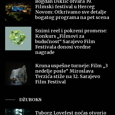
Bogdan Diklić otvara 39.
Filmski festival u Herceg
Novom: Otkrivamo sve detalje
bogatog programa na pet scena
Snimi reel i pokreni promene:
Konkurs „Filmovi za
budućnost“ Sarajevo Film
Festivala donosi vredne
nagrade
Kruna uspešne turneje: Film „3
nedelje posle” Miroslava
Terzića stiže na 32. Sarajevo
Film Festival
DŽUBOKS
Tuborg Lovefest noćas otvorio