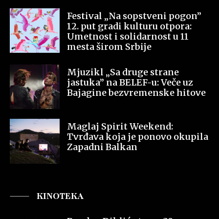
Festival „Na sopstveni pogon”
12. put gradi kulturu otpora:
Umetnost i solidarnost u 11
mesta širom Srbije
Mjuzikl „Sa druge strane
jastuka” na BELEF-u: Veče uz
Bajagine bezvremenske hitove
Maglaj Spirit Weekend:
Tvrđava koja je ponovo okupila
Zapadni Balkan
KINOTEKA