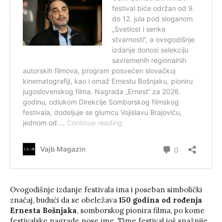
Ovogodišnje izdanje festivala ima i poseban simbolički
značaj, budući da se obeležava
150 godina od rođenja
Ernesta Bošnjaka
, somborskog pionira filma, po kome
festivalske nagrade nose ime. Time festival još snažnije