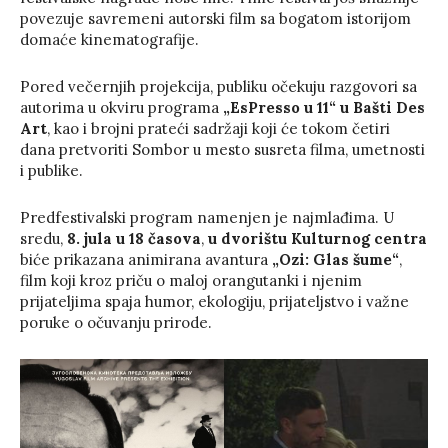
povezuje savremeni autorski film sa bogatom istorijom
domaće kinematografije.
Pored večernjih projekcija, publiku očekuju razgovori sa
autorima u okviru programa
„EsPresso u 11“
u Bašti Des
Art
, kao i brojni prateći sadržaji koji će tokom četiri
dana pretvoriti Sombor u mesto susreta filma, umetnosti
i publike.
Predfestivalski program namenjen je najmlađima. U
sredu,
8. jula u 18 časova
,
u dvorištu Kulturnog centra
biće prikazana animirana avantura
„Ozi: Glas šume“
,
film koji kroz priču o maloj orangutanki i njenim
prijateljima spaja humor, ekologiju, prijateljstvo i važne
poruke o očuvanju prirode.