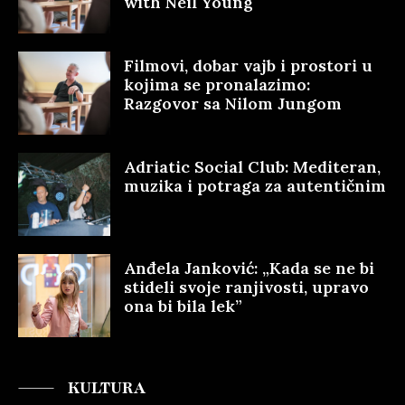
with Neil Young
Filmovi, dobar vajb i prostori u
kojima se pronalazimo:
Razgovor sa Nilom Jungom
Adriatic Social Club: Mediteran,
muzika i potraga za autentičnim
Anđela Janković: „Kada se ne bi
stideli svoje ranjivosti, upravo
ona bi bila lek”
KULTURA