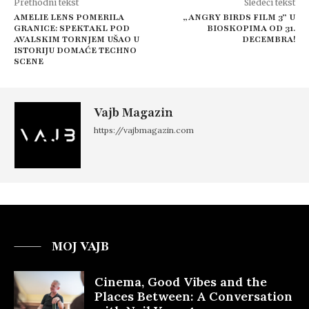
Prethodni tekst
Sledeći tekst
AMELIE LENS POMERILA
„ANGRY BIRDS FILM 3” U
GRANICE: SPEKTAKL POD
BIOSKOPIMA OD 31.
AVALSKIM TORNJEM UŠAO U
DECEMBRA!
ISTORIJU DOMAĆE TECHNO
SCENE
Vajb Magazin
https://vajbmagazin.com
MOJ VAJB
Cinema, Good Vibes and the
Places Between: A Conversation