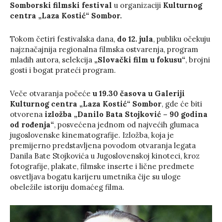
Somborski filmski festival
u organizaciji
Kulturnog
centra „Laza Kostić“ Sombor.
Tokom četiri festivalska dana,
do 12. jula
, publiku očekuju
najznačajnija regionalna filmska ostvarenja, program
mladih autora, selekcija
„Slovački film u fokusu“
, brojni
gosti i bogat prateći program.
Veče otvaranja počeće
u 19.30 časova u Galeriji
Kulturnog centra „Laza Kostić“ Sombor
, gde će biti
otvorena
izložba „Danilo Bata Stojković – 90 godina
od rođenja“
, posvećena jednom od najvećih glumaca
jugoslovenske kinematografije. Izložba, koja je
premijerno predstavljena povodom otvaranja legata
Danila Bate Stojkovića u Jugoslovenskoj kinoteci, kroz
fotografije, plakate, filmske inserte i lične predmete
osvetljava bogatu karijeru umetnika čije su uloge
obeležile istoriju domaćeg filma.