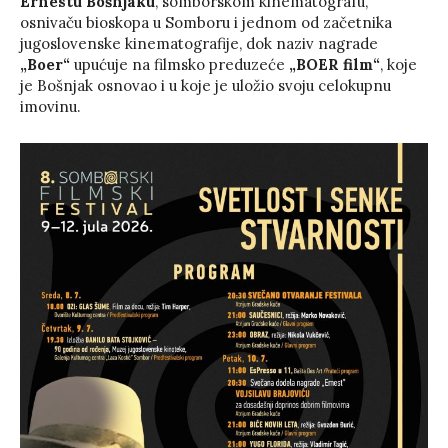
Ernestu Bošnjaku
, somborskom kinematografu,
osnivaču bioskopa u Somboru i jednom od začetnika
jugoslovenske kinematografije, dok naziv nagrade
„Boer“
upućuje na filmsko preduzeće
„BOER film“
, koje
je Bošnjak osnovao i u koje je uložio svoju celokupnu
imovinu.