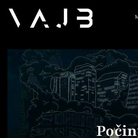
M
Počinj