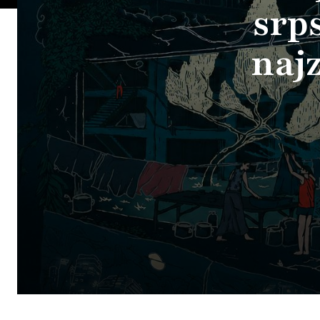
srp
najz