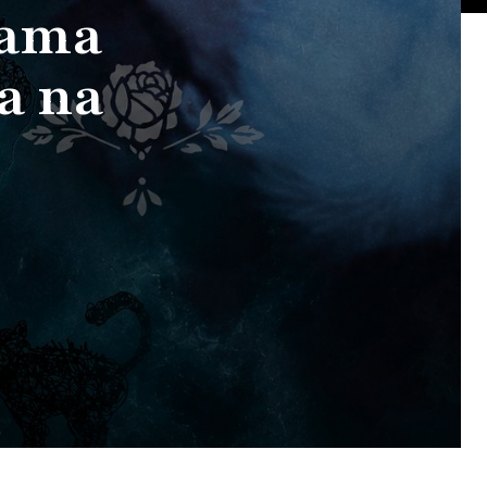
jama
la na