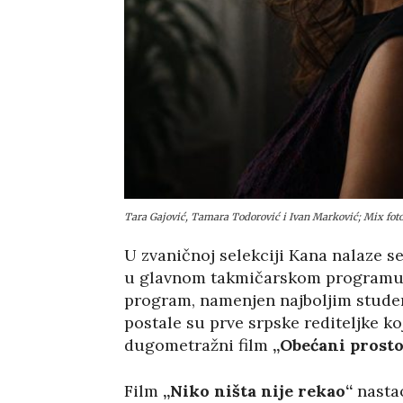
Tara Gajović, Tamara Todorović i Ivan Marković; Mix foto
U zvaničnoj selekciji Kana nalaze se
u glavnom takmičarskom programu k
program, namenjen najboljim studen
postale su prve srpske rediteljke k
dugometražni film
„Obećani prosto
Film
„Niko ništa nije rekao“
nastao