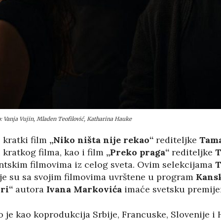
: Vanja Vujin, Mladen Teofilović, Katharina Hauke
 kratki film
„Niko ništa nije rekao“
rediteljke
Tama
ratkog filma, kao i film
„Preko praga“
rediteljke
T
tskim filmovima iz celog sveta. Ovim selekcijama
T
oje su sa svojim filmovima uvrštene u program
Kansk
ri“
autora
Ivana Markovića
imaće svetsku premije
 je kao koprodukcija Srbije, Francuske, Slovenije i