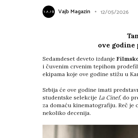
Vajb Magazin
12/05/2026
Tam
ove godine 
Sedamdeset deveto izdanje
Filmsko
i čuvenim crvenim tepihom prodefil
ekipama koje ove godine stižu u Ka
Srbija će ove godine imati predstav
studentske selekcije
La Cinef
, do p
za domaću kinematografiju. Reč je o
nekoliko decenija.