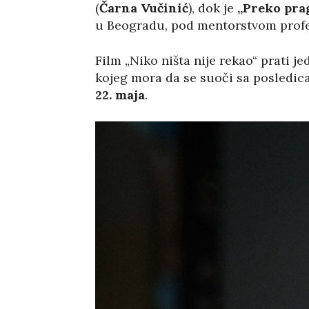
(
Čarna Vučinić
), dok je
„Preko pra
u Beogradu, pod mentorstvom prof
Film „Niko ništa nije rekao“ prati 
kojeg mora da se suoči sa posledica
22. maja
.