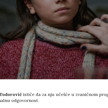
Todorović
ističe da za nju učešće u zvaničnom prog
onalnu odgovornost.