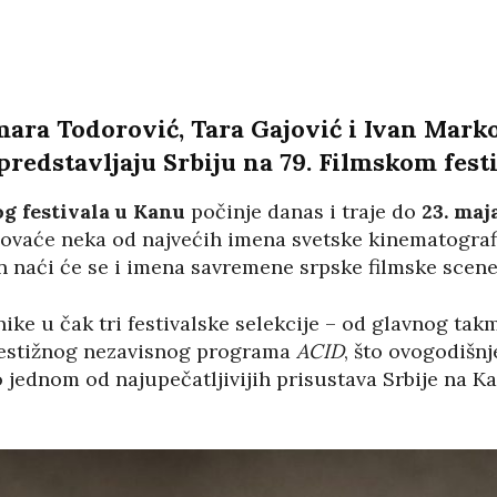
ara Todorović, Tara Gajović i Ivan Mark
predstavljaju Srbiju na 79. Filmskom fest
g festivala u Kanu
počinje danas i traje do
23. maj
ovaće neka od najvećih imena svetske kinematografi
n naći će se i imena savremene srpske filmske scene
nike u čak tri festivalske selekcije – od glavnog ta
restižnog nezavisnog programa
ACID
, što ovogodišn
 jednom od najupečatljivijih prisustava Srbije na K