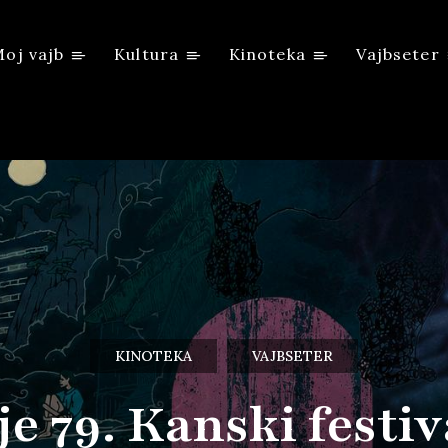
oj vajb
Kultura
Kinoteka
Vajbseter
KINOTEKA
VAJBSETER
e 79. Kanski festiv