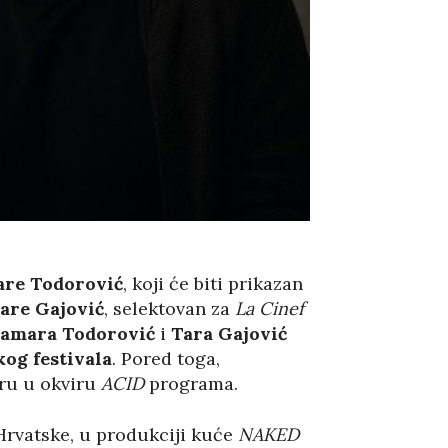
re Todorović
, koji će biti prikazan
are Gajović
, selektovan za
La Cinef
amara Todorović
i
Tara Gajović
og festivala
. Pored toga,
ru u okviru
ACID
programa.
 Hrvatske, u produkciji kuće
NAKED