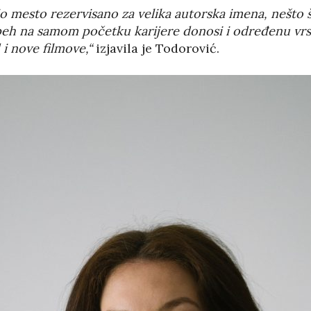
io mesto rezervisano za velika autorska imena, nešto 
eh na samom početku karijere donosi i određenu vrstu
 i nove filmove,“
izjavila je Todorović.