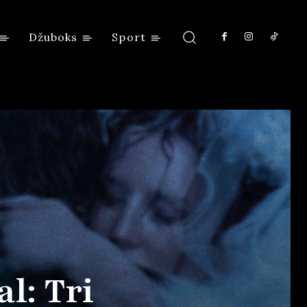
Džuboks
Sport
al: Tri