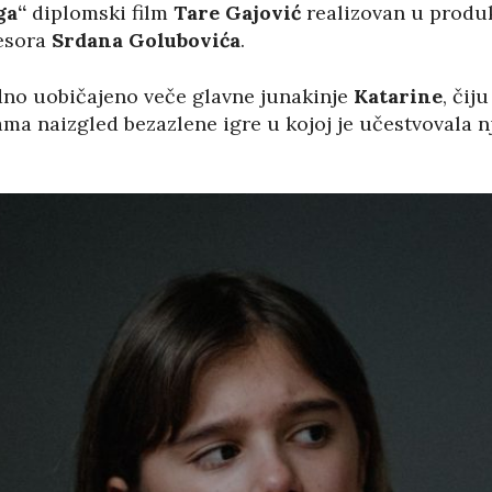
ga“
diplomski film
Tare Gajović
realizovan u produk
esora
Srdana Golubovića
.
jedno uobičajeno veče glavne junakinje
Katarine
, čij
ma naizgled bezazlene igre u kojoj je učestvovala n