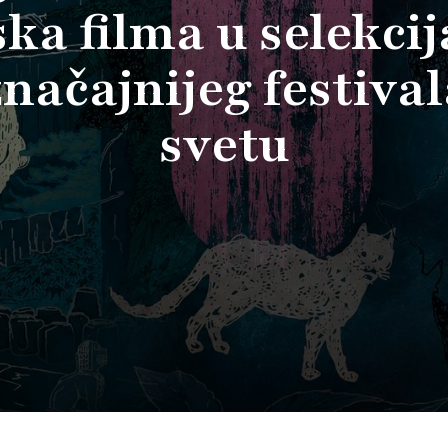
ska filma u selekci
načajnijeg festiva
svetu