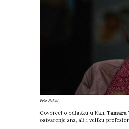
Foto: Naked
Govoreći o odlasku u Kan,
Tamara 
ostvarenje sna, ali i veliku profesi