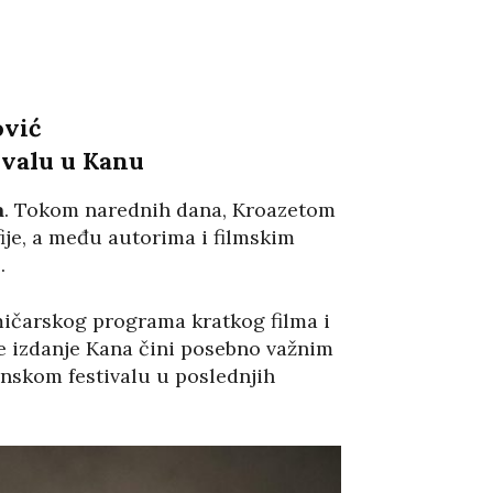
ović
ivalu u Kanu
a
. Tokom narednih dana, Kroazetom
je, a među autorima i filmskim
.
kmičarskog programa kratkog filma i
je izdanje Kana čini posebno važnim
anskom festivalu u poslednjih