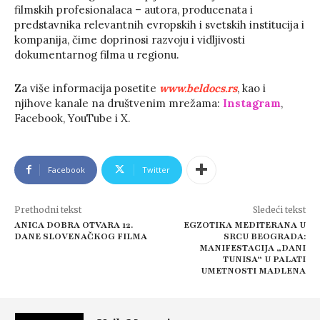
filmskih profesionalaca – autora, producenata i
predstavnika relevantnih evropskih i svetskih institucija i
kompanija, čime doprinosi razvoju i vidljivosti
dokumentarnog filma u regionu.
Za više informacija posetite
www.beldocs.rs
, kao i
njihove kanale na društvenim mrežama:
Instagram
,
Facebook, YouTube i X.
Facebook
Twitter
Prethodni tekst
Sledeći tekst
ANICA DOBRA OTVARA 12.
EGZOTIKA MEDITERANA U
DANE SLOVENAČKOG FILMA
SRCU BEOGRADA:
MANIFESTACIJA „DANI
TUNISA“ U PALATI
UMETNOSTI MADLENA