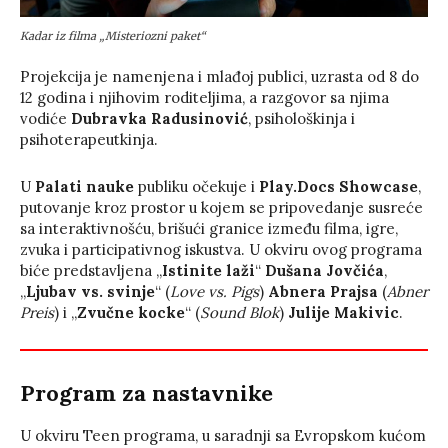
Kadar iz filma „Misteriozni paket“
Projekcija je namenjena i mlađoj publici, uzrasta od 8 do
12 godina i njihovim roditeljima, a razgovor sa njima
vodiće
Dubravka Radusinović
, psihološkinja i
psihoterapeutkinja.
U
Palati nauke
publiku očekuje i
Play.Docs Showcase
,
putovanje kroz prostor u kojem se pripovedanje susreće
sa interaktivnošću, brišući granice između filma, igre,
zvuka i participativnog iskustva. U okviru ovog programa
biće predstavljena „
Istinite laži
“
Dušana Jovčića
,
„
Ljubav vs. svinje
“ (
Love vs. Pigs
)
Abnera Prajsa
(
Abner
Preis
) i „
Zvučne kocke
“ (
Sound Blok
)
Julije Makivic
.
Program za nastavnike
U okviru Teen programa, u saradnji sa Evropskom kućom