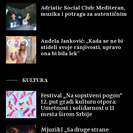
Adriatic Social Club: Mediteran,
muzika i potraga za autentičnim
Anđela Janković: „Kada se ne bi
stideli svoje ranjivosti, upravo
ona bi bila lek”
KULTURA
Festival „Na sopstveni pogon”
12. put gradi kulturu otpora:
Umetnost i solidarnost u 11
mesta širom Srbije
Mjuzikl „Sa druge strane