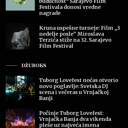
budućnost“ Sarajevo Film
Festivala donosi vredne
nagrade
Kruna uspešne turneje: Film „3
nedelje posle” Miroslava
Terzića stiže na 32. Sarajevo
Film Festival
DŽUBOKS
Tuborg Lovefest noćas otvorio
novo poglavlje: Svetska DJ
scena i večeras u Vrnjačkoj
Banji
Počinje Tuborg Lovefest:
Vrnjačka Banja dva vikenda
pleše uz najveća imena