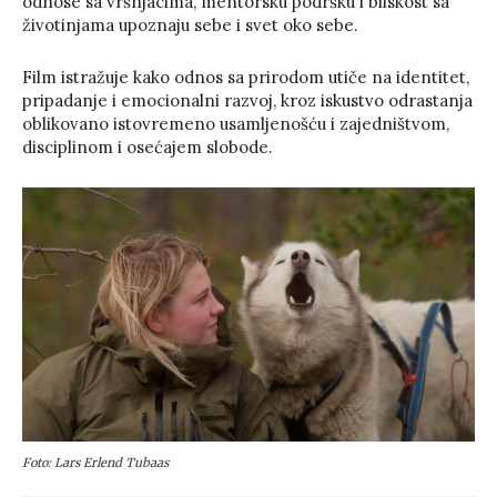
odnose sa vršnjacima, mentorsku podršku i bliskost sa
životinjama upoznaju sebe i svet oko sebe.
Film istražuje kako odnos sa prirodom utiče na identitet,
pripadanje i emocionalni razvoj, kroz iskustvo odrastanja
oblikovano istovremeno usamljenošću i zajedništvom,
disciplinom i osećajem slobode.
Foto: Lars Erlend Tubaas