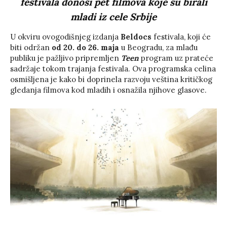
festivala donosi pet filmova koje su birali
mladi iz cele Srbije
U okviru ovogodišnjeg izdanja
Beldocs
festivala, koji će
biti održan
od 20. do 26. maja
u Beogradu, za mlađu
publiku je pažljivo pripremljen
Teen
program uz prateće
sadržaje tokom trajanja festivala. Ova programska celina
osmišljena je kako bi doprinela razvoju veština kritičkog
gledanja filmova kod mladih i osnažila njihove glasove.