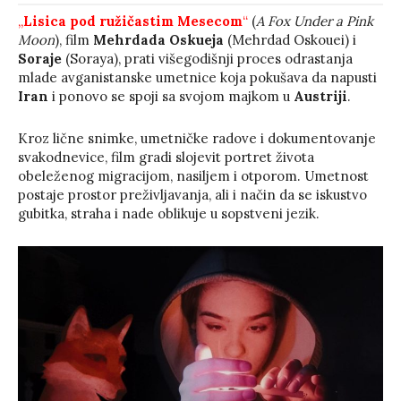
„
Lisica pod ružičastim Mesecom
“
(
A Fox Under a Pink
Moon
), film
Mehrdada Oskueja
(Mehrdad Oskouei) i
Soraje
(Soraya), prati višegodišnji proces odrastanja
mlade avganistanske umetnice koja pokušava da napusti
Iran
i ponovo se spoji sa svojom majkom u
Austriji
.
Kroz lične snimke, umetničke radove i dokumentovanje
svakodnevice, film gradi slojevit portret života
obeleženog migracijom, nasiljem i otporom. Umetnost
postaje prostor preživljavanja, ali i način da se iskustvo
gubitka, straha i nade oblikuje u sopstveni jezik.