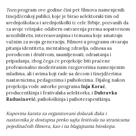
Teen
program ove godine čini pet filmova namenjenih
tinejdžerskoj publici, koje je birao selektorski tim od
srednjoškolaca i srednjoškolki iz cele Srbije, pozvanih da
za svoje vršnjake odaberu ostvarenja prema sopstvenom
senzibilitetu, interesovanjima i temama koje smatraju
važnim za svoju generaciju. Filmovi u programu otvaraju
pitanja identiteta, mentalnog zdravlja, odnosa sa
porodicom i društvom, usamljenosti, odrastanja i
pripadanja, zbog čega će projekcije biti praćene
profesionalno moderiranim razgovorima namenjenim
mladima, ali i svima koji rade sa decom i tinejdžerima:
nastavnicima, pedagozima i psiholozima. Dijalog nakon
projekcija vode autorke programa
Inja Korać
,
producentkinja i festivalska selektorka, i
Dubravka
Radusinović
, psihološkinja i psihoterapeutkinja.
Kupovina karata za organizovani dolazak đaka i
nastavnika je dostupna preko sajta festivala na stranicama
pojedinačnih filmova, kao i na blagajnama bioskopa.