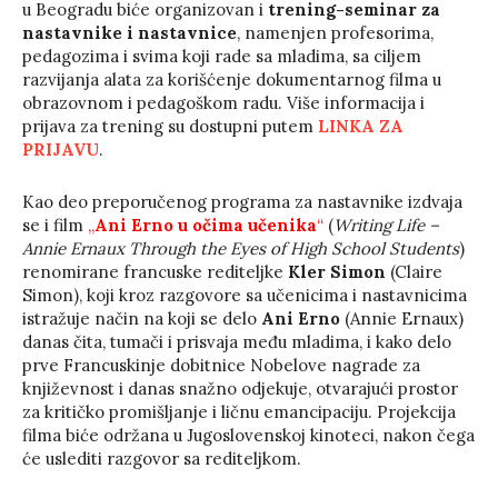
u Beogradu biće organizovan i
trening-seminar za
nastavnike i nastavnice
, namenjen profesorima,
pedagozima i svima koji rade sa mladima, sa ciljem
razvijanja alata za korišćenje dokumentarnog filma u
obrazovnom i pedagoškom radu. Više informacija i
prijava za trening su dostupni putem
LINKA ZA
PRIJAVU
.
Kao deo preporučenog programa za nastavnike izdvaja
se i film
„
Ani Erno u očima učenika
“
(
Writing Life –
Annie Ernaux Through the Eyes of High School Students
)
renomirane francuske rediteljke
Kler Simon
(Claire
Simon), koji kroz razgovore sa učenicima i nastavnicima
istražuje način na koji se delo
Ani Erno
(Annie Ernaux)
danas čita, tumači i prisvaja među mladima, i kako delo
prve Francuskinje dobitnice Nobelove nagrade za
književnost i danas snažno odjekuje, otvarajući prostor
za kritičko promišljanje i ličnu emancipaciju. Projekcija
filma biće održana u Jugoslovenskoj kinoteci, nakon čega
će uslediti razgovor sa rediteljkom.