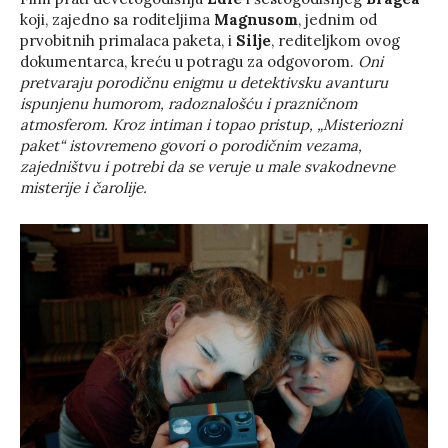
koji, zajedno sa roditeljima
Magnusom
, jednim od
prvobitnih primalaca paketa, i
Silje
, rediteljkom ovog
dokumentarca, kreću u potragu za odgovorom.
Oni
pretvaraju porodičnu enigmu u detektivsku avanturu
ispunjenu humorom, radoznalošću i prazničnom
atmosferom. Kroz intiman i topao pristup, „Misteriozni
paket“ istovremeno govori o porodičnim vezama,
zajedništvu i potrebi da se veruje u male svakodnevne
misterije i čarolije.