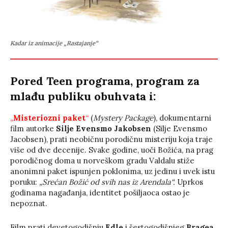
Kadar iz animacije „Rastajanje“
Pored Teen programa, program za
mlađu publiku obuhvata i:
„
Misteriozni paket
“
(
Mystery Package
), dokumentarni
film autorke
Silje Evensmo Jakobsen
(Silje Evensmo
Jacobsen), prati neobičnu porodičnu misteriju koja traje
više od dve decenije. Svake godine, uoči Božića, na prag
porodičnog doma u norveškom gradu Valdalu stiže
anonimni paket ispunjen poklonima, uz jedinu i uvek istu
poruku:
„Srećan Božić od svih nas iz Arendala“.
Uprkos
godinama nagađanja, identitet pošiljaoca ostao je
nepoznat.
Film prati devetogodišnju
Edle
i šestogodišnjeg
Bragea