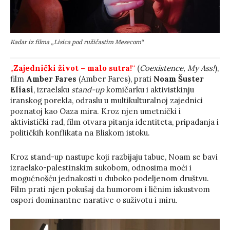
Kadar iz filma „Lisica pod ružičastim Mesecom“
„
Zajednički život – malo sutra!
“
(
Coexistence, My Ass!
),
film
Amber Fares
(Amber Fares), prati
Noam Šuster
Eliasi
, izraelsku
stand-up
komičarku i aktivistkinju
iranskog porekla, odraslu u multikulturalnoj zajednici
poznatoj kao Oaza mira. Kroz njen umetnički i
aktivistički rad, film otvara pitanja identiteta, pripadanja i
političkih konflikata na Bliskom istoku.
Kroz stand-up nastupe koji razbijaju tabue, Noam se bavi
izraelsko-palestinskim sukobom, odnosima moći i
mogućnošću jednakosti u duboko podeljenom društvu.
Film prati njen pokušaj da humorom i ličnim iskustvom
ospori dominantne narative o suživotu i miru.