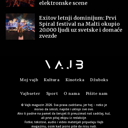
elektronske scene
Exitov letnji dominijum: Prvi
Spiral festival na Malti okupio
20.000 ljudi uz svetske i domaće
zvezde
Moj vajb
Kultura
Kinoteka
Džuboks
Vajbseter
Sport
O nama
Pišite nam
© Vajb magazin 2026. Sva prava zadržana, jer hej – neko je
morao da smisli, napiše i uklopi sve ovo.
Ako ti padne na pamet da šeruješ ili preuzimaš naš sadržaj, kul,
ali prvo pitaj ekipu iz redakcije.
Fotke, tekstovi, audio i video materijali pripadaju Vajb
magazinu, osim kad jasno piše da nisu naši.