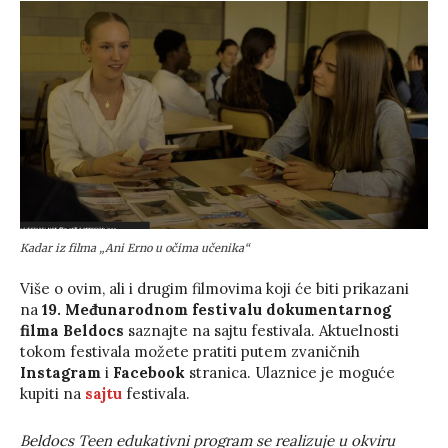
Kadar iz filma „Ani Erno u očima učenika“
Više o ovim, ali i drugim filmovima koji će biti prikazani
na
19. Međunarodnom festivalu dokumentarnog
filma Beldocs
saznajte na sajtu festivala. Aktuelnosti
tokom festivala možete pratiti putem zvaničnih
Instagram
i
Facebook
stranica. Ulaznice je moguće
kupiti na
sajtu
festivala.
Beldocs Teen edukativni program se realizuje u okviru