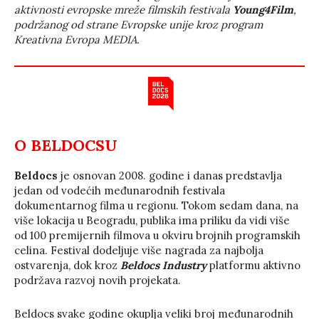
aktivnosti evropske mreže filmskih festivala
Young4Film
,
podržanog od strane Evropske unije kroz program
Kreativna Evropa MEDIA.
O BELDOCSU
Beldocs
je osnovan 2008. godine i danas predstavlja
jedan od vodećih međunarodnih festivala
dokumentarnog filma u regionu. Tokom sedam dana, na
više lokacija u Beogradu, publika ima priliku da vidi više
od 100 premijernih filmova u okviru brojnih programskih
celina. Festival dodeljuje više nagrada za najbolja
ostvarenja, dok kroz
Beldocs Industry
platformu aktivno
podržava razvoj novih projekata.
Beldocs svake godine okuplja veliki broj međunarodnih