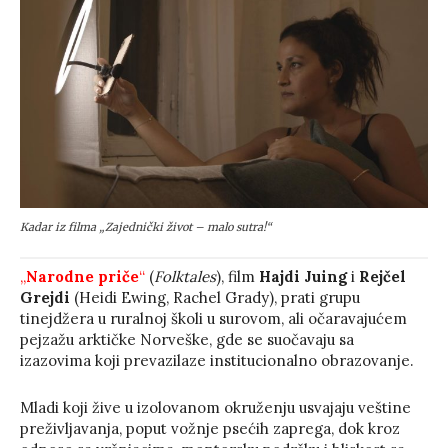
Kadar iz filma „Zajednički život – malo sutra!“
„
Narodne priče
“
(
Folktales
), film
Hajdi Juing
i
Rejčel
Grejdi
(Heidi Ewing, Rachel Grady), prati grupu
tinejdžera u ruralnoj školi u surovom, ali očaravajućem
pejzažu arktičke Norveške, gde se suočavaju sa
izazovima koji prevazilaze institucionalno obrazovanje.
Mladi koji žive u izolovanom okruženju usvajaju veštine
preživljavanja, poput vožnje psećih zaprega, dok kroz