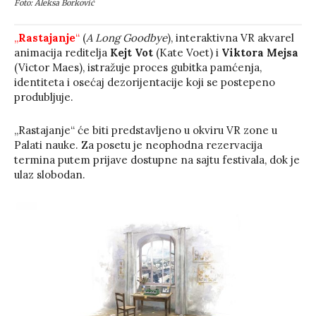
Foto: Aleksa Borković
„
Rastajanje
“
(
A Long Goodbye
), interaktivna VR akvarel
animacija reditelja
Kejt Vot
(Kate Voet) i
Viktora Mejsa
(Victor Maes), istražuje proces gubitka pamćenja,
identiteta i osećaj dezorijentacije koji se postepeno
produbljuje.
„Rastajanje“ će biti predstavljeno u okviru VR zone u
Palati nauke. Za posetu je neophodna rezervacija
termina putem prijave dostupne na sajtu festivala, dok je
ulaz slobodan.