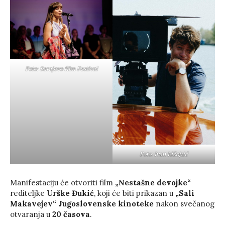
Foto: Sarajevo film Festival
Foto: Ivan Idžojtić
Manifestaciju će otvoriti film
„Nestašne devojke“
rediteljke
Urške Đukić
, koji će biti prikazan u
„Sali
Makavejev“
Jugoslovenske kinoteke
nakon svečanog
otvaranja u
20 časova
.