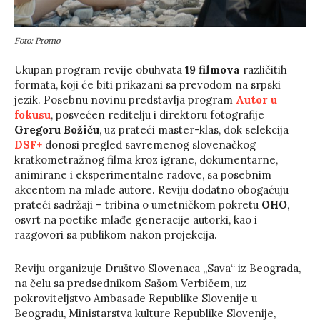
Foto: Promo
Ukupan program revije obuhvata
19 filmova
različitih
formata, koji će biti prikazani sa prevodom na srpski
jezik. Posebnu novinu predstavlja program
Autor u
fokusu
, posvećen reditelju i direktoru fotografije
Gregoru Božiču
, uz prateći master-klas, dok selekcija
DSF+
donosi pregled savremenog slovenačkog
kratkometražnog filma kroz igrane, dokumentarne,
animirane i eksperimentalne radove, sa posebnim
akcentom na mlade autore. Reviju dodatno obogaćuju
prateći sadržaji – tribina o umetničkom pokretu
OHO
,
osvrt na poetike mlađe generacije autorki, kao i
razgovori sa publikom nakon projekcija.
Reviju organizuje Društvo Slovenaca „Sava“ iz Beograda,
na čelu sa predsednikom Sašom Verbičem, uz
pokroviteljstvo Ambasade Republike Slovenije u
Beogradu, Ministarstva kulture Republike Slovenije,