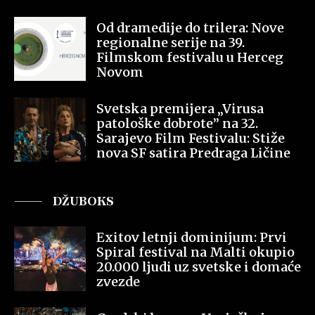
Od dramedije do trilera: Nove
regionalne serije na 39.
Filmskom festivalu u Herceg
Novom
Svetska premijera „Virusa
patološke dobrote” na 32.
Sarajevo Film Festivalu: Stiže
nova SF satira Predraga Ličine
DŽUBOKS
Exitov letnji dominijum: Prvi
Spiral festival na Malti okupio
20.000 ljudi uz svetske i domaće
zvezde