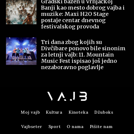
Gradski bazen u Vrnjačkoj
Banji kao mesto dobrog vajba i
muzike: Maxi H2O Stage
postaje centar dnevnog
festivalskog provoda
Tri dana zbog kojih su
Divčibare ponovo bile sinonim
za letnji vajb: 11. Mountain
Music Fest ispisao još jedno
nezaboravno poglavlje
Moj vajb
Kultura
Kinoteka
Džuboks
Vajbseter
Sport
O nama
Pišite nam