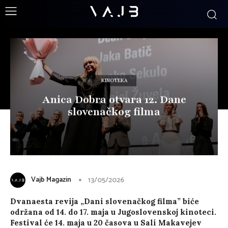
KINOTEKA
Anica Dobra otvara 12. Dane
slovenačkog filma
Vajb Magazin
13/05/2026
Dvanaesta revija „Dani slovenačkog filma” biće
održana od 14. do 17. maja u Jugoslovenskoj kinoteci.
Festival će 14. maja u 20 časova u Sali Makavejev