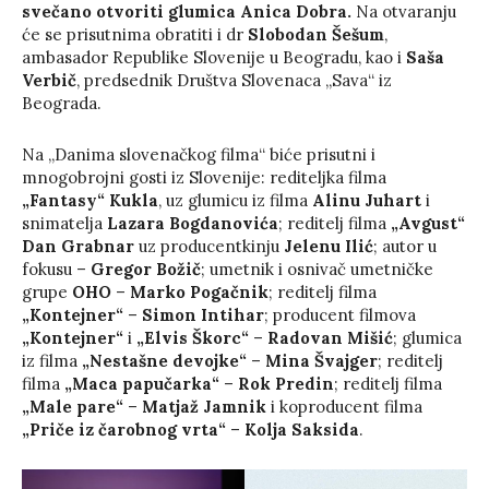
svečano otvoriti glumica Anica Dobra.
Na otvaranju
će se prisutnima obratiti i dr
Slobodan Šešum
,
ambasador Republike Slovenije u Beogradu, kao i
Saša
Verbič
, predsednik Društva Slovenaca „Sava“ iz
Beograda.
Na „Danima slovenačkog filma“ biće prisutni i
mnogobrojni gosti iz Slovenije: rediteljka filma
„Fantasy“
Kukla
, uz glumicu iz filma
Alinu Juhart
i
snimatelja
Lazara Bogdanovića
; reditelj filma
„Avgust“
Dan Grabnar
uz producentkinju
Jelenu Ilić
; autor u
fokusu –
Gregor Božič
; umetnik i osnivač umetničke
grupe
OHO
–
Marko Pogačnik
; reditelj filma
„Kontejner“
–
Simon Intihar
; producent filmova
„Kontejner“
i
„Elvis Škorc“
–
Radovan Mišić
; glumica
iz filma
„Nestašne devojke“
–
Mina Švajger
; reditelj
filma
„Maca papučarka“
–
Rok Predin
; reditelj filma
„Male pare“
–
Matjaž Jamnik
i koproducent filma
„Priče iz čarobnog vrta“
–
Kolja Saksida
.