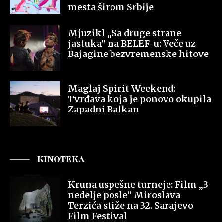
mesta širom Srbije
Mjuzikl „Sa druge strane
jastuka” na BELEF-u: Veče uz
Bajagine bezvremenske hitove
Maglaj Spirit Weekend:
Tvrđava koja je ponovo okupila
Zapadni Balkan
KINOTEKA
Kruna uspešne turneje: Film „3
nedelje posle” Miroslava
Terzića stiže na 32. Sarajevo
Film Festival