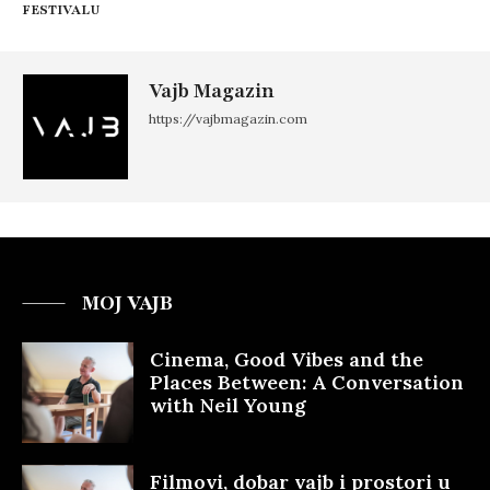
FESTIVALU
Vajb Magazin
https://vajbmagazin.com
MOJ VAJB
Cinema, Good Vibes and the
Places Between: A Conversation
with Neil Young
Filmovi, dobar vajb i prostori u