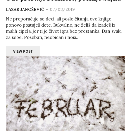
LAZAR JANOŠEVIĆ
-
07/03/2019
Ne preporučuje se deci, ali posle čitanja ove knjige,
ponovo postaješ dete. Bukvalno, ne želiš da izađeš iz
malih cipela, jer ti je život igra bez prestanka. Dan svaki
za sebe. Poseban, neobičan i nosi...
VIEW POST