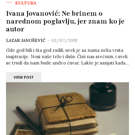
KULTURA
Ivana Jovanović: Ne brinem o
narednom poglavlju, jer znam ko je
autor
LAZAR JANOŠEVIĆ
-
02/07/2019
Gde god bili i šta god radili, uvek je sa nama neka vrsta
inspiracije. Nosi naše telo i dušu. Čini nas srećnim, i uvek
se trudi da nam bude anđeo čuvar. Lakše je sanjati kada...
VIEW POST