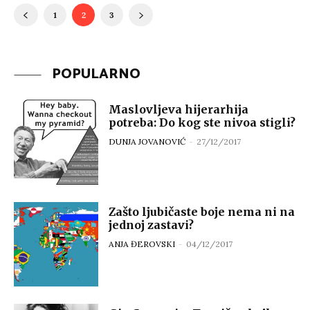
1
2
3
POPULARNO
Maslovljeva hijerarhija
potreba: Do kog ste nivoa stigli?
DUNJA JOVANOVIĆ
-
27/12/2017
Zašto ljubičaste boje nema ni na
jednoj zastavi?
ANJA ĐEROVSKI
-
04/12/2017