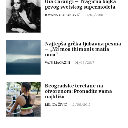
Gia Carangi – Tragična bajka
prvog svetskog supermodela
JOVANA GOLUBOVIĆ
-
21/01/2018
Najlepša grčka ljubavna pesma
– „Mi mou thimonis matia
mou“
VAJB MAGAZIN
-
01/03/2017
Beogradske teretane na
otvorenom: Pronađite vama
najbližu
MILICA ŽIVIĆ
-
12/09/2017