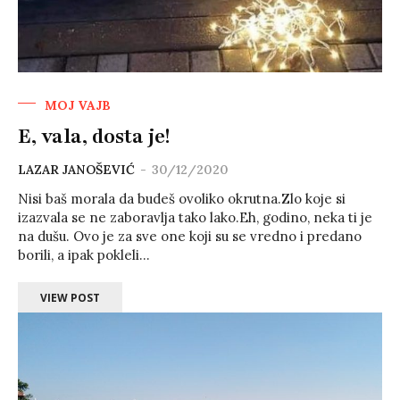
MOJ VAJB
E, vala, dosta je!
LAZAR JANOŠEVIĆ
-
30/12/2020
Nisi baš morala da budeš ovoliko okrutna.Zlo koje si
izazvala se ne zaboravlja tako lako.Eh, godino, neka ti je
na dušu. Ovo je za sve one koji su se vredno i predano
borili, a ipak pokleli...
VIEW POST