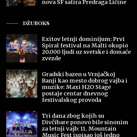
nova SF satira Predraga Ličine
DŽUBOKS
Exitov letnji dominijum: Prvi
Spiral festival na Malti okupio
20.000 ljudi uz svetske i domaće
zvezde
Gradski bazen u Vrnjačkoj
Banji kao mesto dobrog vajba i
muzike: Maxi H2O Stage
postaje centar dnevnog
festivalskog provoda
Tri dana zbog kojih su
Divčibare ponovo bile sinonim
za letnji vajb: 11. Mountain
Music Fest ispisao još jedno