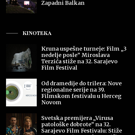
Zapadni Balkan
KINOTEKA
Kruna uspešne turneje: Film „3
nedelje posle” Miroslava
Terzića stiže na 32. Sarajevo
Film Festival
Od dramedije do trilera: Nove
regionalne serije na 39.
Filmskom festivalu u Herceg
Novom
Svetska premijera „Virusa
patološke dobrote” na 32.
Sarajevo Film Festivalu: Stiže