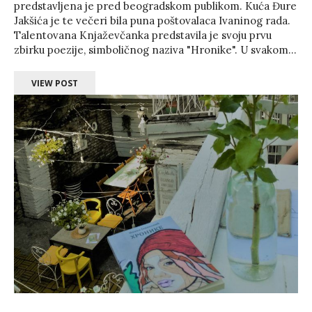
predstavljena je pred beogradskom publikom. Kuća Đure
Jakšića je te večeri bila puna poštovalaca Ivaninog rada.
Talentovana Knjaževčanka predstavila je svoju prvu
zbirku poezije, simboličnog naziva "Hronike". U svakom...
VIEW POST