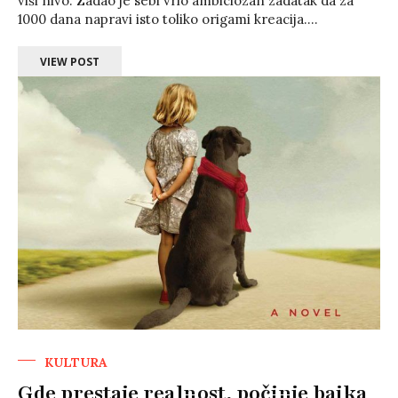
viši nivo. Zadao je sebi vrlo ambiciozan zadatak da za
1000 dana napravi isto toliko origami kreacija....
VIEW POST
KULTURA
Gde prestaje realnost, počinje bajka