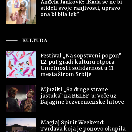
Anđela Janković: „Kada se ne bi
stideli svoje ranjivosti, upravo
ona bi bila lek”
KULTURA
Festival „Na sopstveni pogon”
12. put gradi kulturu otpora:
Umetnost i solidarnost u 11
mesta širom Srbije
Mjuzikl „Sa druge strane
jastuka” na BELEF-u: Veče uz
Bajagine bezvremenske hitove
Maglaj Spirit Weekend:
Tvrđava koja je ponovo okupila