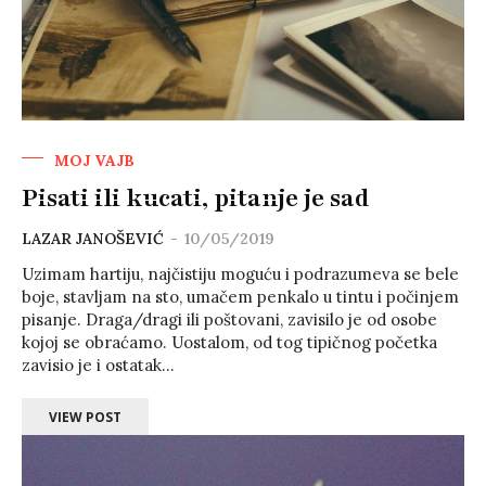
MOJ VAJB
Pisati ili kucati, pitanje je sad
LAZAR JANOŠEVIĆ
-
10/05/2019
Uzimam hartiju, najčistiju moguću i podrazumeva se bele
boje, stavljam na sto, umačem penkalo u tintu i počinjem
pisanje. Draga/dragi ili poštovani, zavisilo je od osobe
kojoj se obraćamo. Uostalom, od tog tipičnog početka
zavisio je i ostatak...
VIEW POST