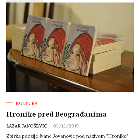
KULTURA
Hronike pred Beograđanima
LAZAR JANOŠEVIĆ
-
05/12/2019
Zbirka poezije Ivane Jovanović pod nazivom "Hronike"