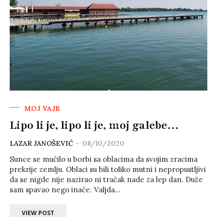
MOJ VAJB
Lipo li je, lipo li je, moj galebe…
LAZAR JANOŠEVIĆ
-
08/10/2020
Sunce se mučilo u borbi sa oblacima da svojim zracima
prekrije zemlju. Oblaci su bili toliko mutni i nepropustljivi
da se nigde nije nazirao ni tračak nade za lep dan. Duže
sam spavao nego inače. Valjda...
VIEW POST