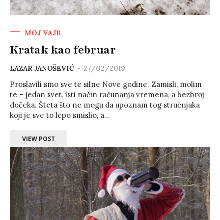
MOJ VAJB
Kratak kao februar
LAZAR JANOŠEVIĆ
-
27/02/2019
Proslavili smo sve te silne Nove godine. Zamisli, molim
te – jedan svet, isti način računanja vremena, a bezbroj
dočeka. Šteta što ne mogu da upoznam tog stručnjaka
koji je sve to lepo smislio, a...
VIEW POST