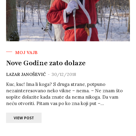
MOJ VAJB
Nove Godine zato dolaze
LAZAR JANOŠEVIĆ
-
30/12/2018
Kuc, kuc! Ima li koga? S druga strane, potpuno
nezainteresovano neko vikne – nema. – Ne znam što
uopšte dolazite kada znate da nema nikoga. Da vam
neću otvoriti. Pitam vas po ko zna koji put –...
VIEW POST