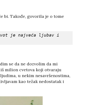
e bi. Takođe, govorila je o tome
vot je najveća ljubav i 
udim se da ne dozvolim da mi
iš milion cvetova koji otvaraju
m ljudima, u nekim nesavršenostima,
življavam kao težak nedostatak i