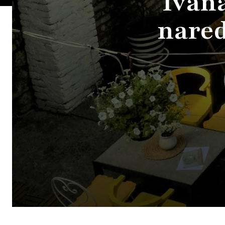
Ivana
nared