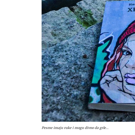
Pesme imaju ruke i mogu divno da grle…