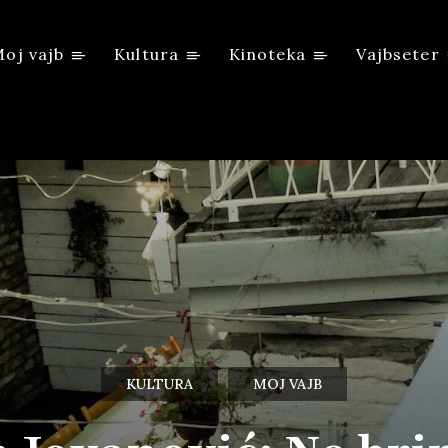
oj vajb
Kultura
Kinoteka
Vajbseter
KULTURA
MOJ VAJB