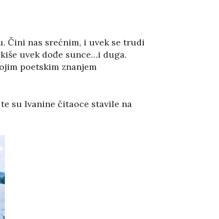
u. Čini nas srećnim, i uvek se trudi
 kiše uvek dođe sunce…i duga.
svojim poetskim znanjem
te su Ivanine čitaoce stavile na