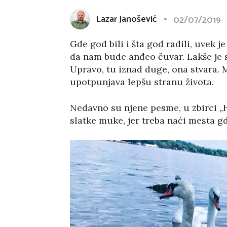
Lazar Janošević
02/07/2019
Gde god bili i šta god radili, uvek j
da nam bude anđeo čuvar. Lakše je 
Upravo, tu iznad duge, ona stvara.
upotpunjava lepšu stranu života.
Nedavno su njene pesme, u zbirci „Hr
slatke muke, jer treba naći mesta gd