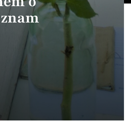
inem o
r znam