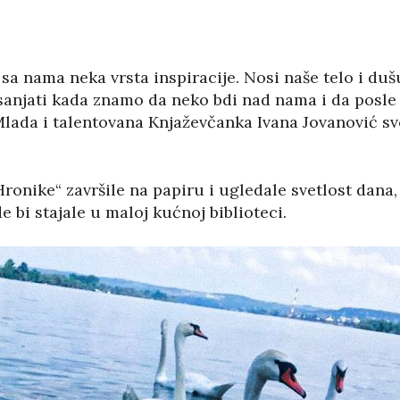
e sa nama neka vrsta inspiracije. Nosi naše telo i duš
sanjati kada znamo da neko bdi nad nama i da posle
 Mlada i talentovana Knjaževčanka Ivana Jovanović 
onike“ završile na papiru i ugledale svetlost dana, 
e bi stajale u maloj kućnoj biblioteci.