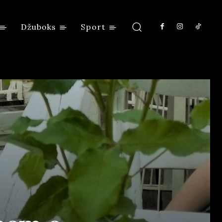
Džuboks
Sport