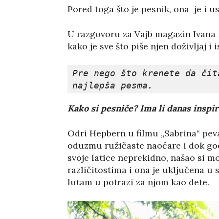
Pored toga što je pesnik, ona je i u
U razgovoru za Vajb magazin Ivana n
kako je sve što piše njen doživljaj i 
Pre nego što krenete da čit
najlepša pesma.
Kako si pesniče? Ima li danas inspir
Odri Hepbern u filmu „Sabrina“ pev
oduzmu ružičaste naočare i dok god 
svoje latice neprekidno, našao si m
različitostima i ona je uključena u
lutam u potrazi za njom kao dete.