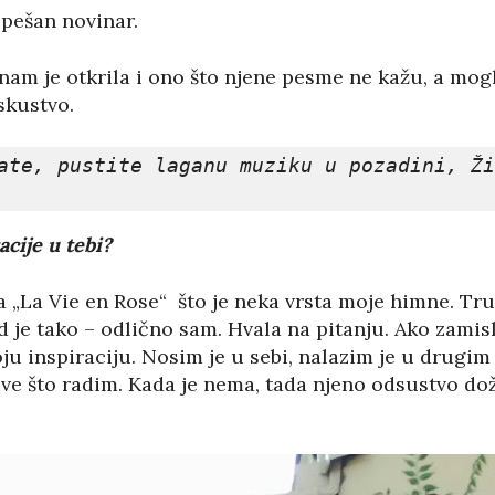
spešan novinar.
am je otkrila i ono što njene pesme ne kažu, a mogl
iskustvo.
ate, pustite laganu muziku u pozadini, Ži
acije u tebi?
a „La Vie en Rose“ što je neka vrsta moje himne. Tr
je tako – odlično sam. Hvala na pitanju. Ako zamisl
oju inspiraciju. Nosim je u sebi, nalazim je u drugi
 sve što radim. Kada je nema, tada njeno odsustvo do