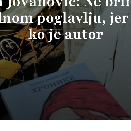
 Jovanović: Ne br
nom poglavlju, je
ko je autor