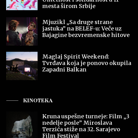
mesta širom Srbije
Mjuzikl „Sa druge strane
jastuka” na BELEF-u: Veče uz
Bajagine bezvremenske hitove
Maglaj Spirit Weekend:
Tvrđava koja je ponovo okupila
Zapadni Balkan
KINOTEKA
Kruna uspešne turneje: Film „3
nedelje posle” Miroslava
Terzića stiže na 32. Sarajevo
Film Festival