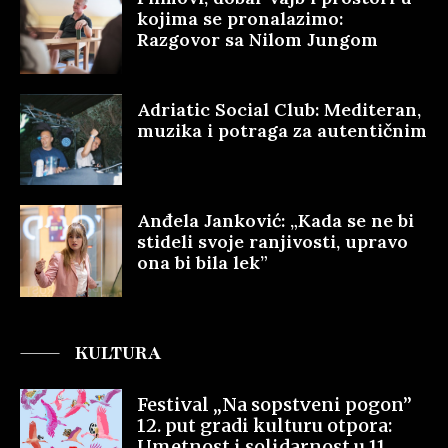
kojima se pronalazimo:
Razgovor sa Nilom Jungom
Adriatic Social Club: Mediteran,
muzika i potraga za autentičnim
Anđela Janković: „Kada se ne bi
stideli svoje ranjivosti, upravo
ona bi bila lek”
KULTURA
Festival „Na sopstveni pogon”
12. put gradi kulturu otpora:
Umetnost i solidarnost u 11