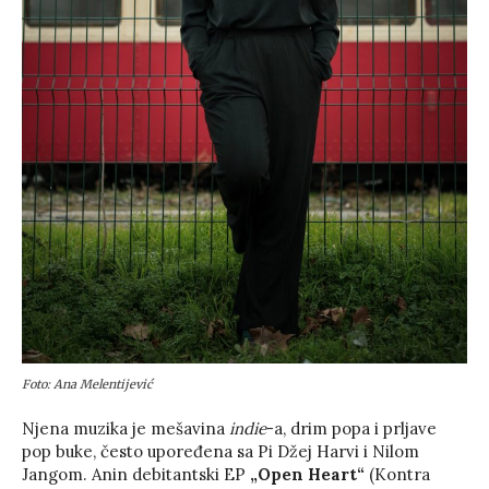
Foto: Ana Melentijević
Njena muzika je mešavina
indie
-a, drim popa i prljave
pop buke, često upoređena sa Pi Džej Harvi i Nilom
Jangom. Anin debitantski EP
„Open Heart“
(Kontra