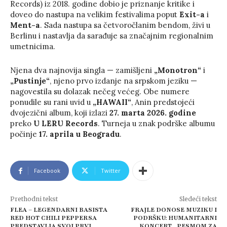
Records) iz 2018. godine dobio je priznanje kritike i
doveo do nastupa na velikim festivalima poput
Exit-a
i
Ment-a
. Sada nastupa sa četvoročlanim bendom, živi u
Berlinu i nastavlja da sarađuje sa značajnim regionalnim
umetnicima.
Njena dva najnovija singla — zamišljeni
„Monotron“
i
„Pustinje“
, njeno prvo izdanje na srpskom jeziku —
nagovestila su dolazak nečeg većeg. Obe numere
ponudile su rani uvid u
„HAWAII“
, Anin predstojeći
dvojezični album, koji izlazi
27. marta 2026. godine
preko
U LERU Records
. Turneja u znak podrške albumu
počinje
17. aprila u Beogradu
.
Facebook
Twitter
Prethodni tekst
Sledeći tekst
FLEA – LEGENDARNI BASISTA
FRAJLE DONOSE MUZIKU I
RED HOT CHILI PEPPERSA
PODRŠKU: HUMANITARNI
PREDSTAVLJA SVOJ PRVI
KONCERT „PESMOM ZA