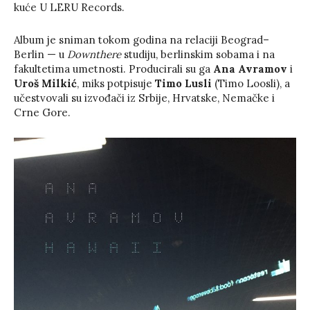
kuće U LERU Records.
Album je sniman tokom godina na relaciji Beograd–
Berlin — u
Downthere
studiju, berlinskim sobama i na
fakultetima umetnosti. Producirali su ga
Ana Avramov
i
Uroš Milkić
, miks potpisuje
Timo Lusli
(Timo Loosli), a
učestvovali su izvođači iz Srbije, Hrvatske, Nemačke i
Crne Gore.