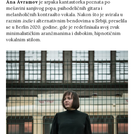
Ana Avramov
je srpska kantautorka poznata po
mešavini sanjivog popa, psihodeličnih gitara i
melanholičnih kontraalto vokala. Nakon što je svirala u
raznim
indie
i alternativnim bendovima u Srbiji, preselila
se u Berlin 2020. godine, gde je redefinisala svoj zvuk
minimalističkim aranžmanima i dubokim, hipnotičnim
vokalnim stilom.