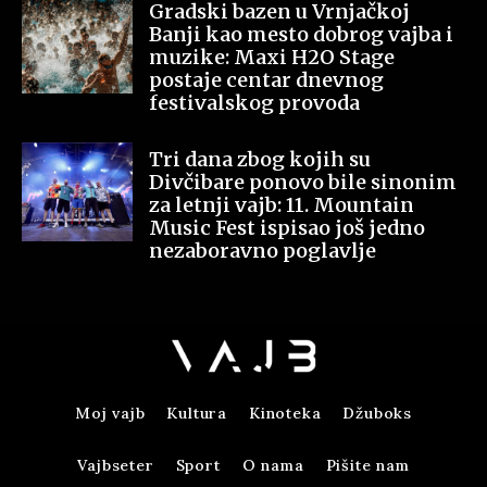
Gradski bazen u Vrnjačkoj
Banji kao mesto dobrog vajba i
muzike: Maxi H2O Stage
postaje centar dnevnog
festivalskog provoda
Tri dana zbog kojih su
Divčibare ponovo bile sinonim
za letnji vajb: 11. Mountain
Music Fest ispisao još jedno
nezaboravno poglavlje
Moj vajb
Kultura
Kinoteka
Džuboks
Vajbseter
Sport
O nama
Pišite nam