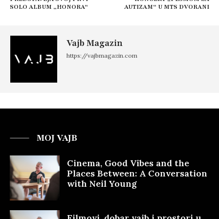
SOLO ALBUM „HONORA“
AUTIZAM“ U MTS DVORANI
Vajb Magazin
https://vajbmagazin.com
MOJ VAJB
Cinema, Good Vibes and the
Places Between: A Conversation
with Neil Young
Filmovi, dobar vajb i prostori u