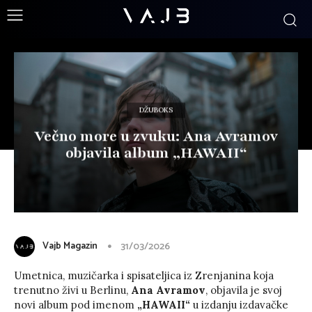
DŽUBOKS
Večno more u zvuku: Ana Avramov
objavila album „HAWAII“
Vajb Magazin
31/03/2026
Umetnica, muzičarka i spisateljica iz Zrenjanina koja
trenutno živi u Berlinu,
Ana Avramov
, objavila je svoj
novi album pod imenom
„HAWAII“
u izdanju izdavačke