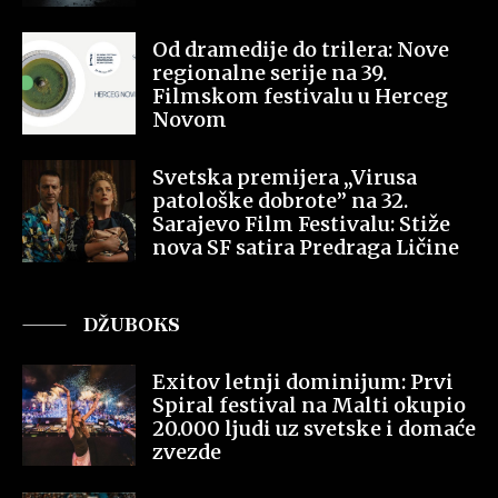
Od dramedije do trilera: Nove
regionalne serije na 39.
Filmskom festivalu u Herceg
Novom
Svetska premijera „Virusa
patološke dobrote” na 32.
Sarajevo Film Festivalu: Stiže
nova SF satira Predraga Ličine
DŽUBOKS
Exitov letnji dominijum: Prvi
Spiral festival na Malti okupio
20.000 ljudi uz svetske i domaće
zvezde