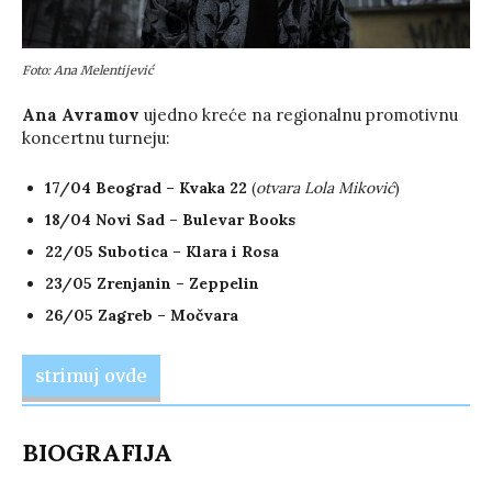
Foto: Ana Melentijević
Ana Avramov
ujedno kreće na regionalnu promotivnu
koncertnu turneju:
17/04 Beograd – Kvaka 22
(
otvara Lola Miković
)
18/04 Novi Sad – Bulevar Books
22/05 Subotica – Klara i Rosa
23/05 Zrenjanin – Zeppelin
26/05 Zagreb – Močvara
strimuj ovde
BIOGRAFIJA