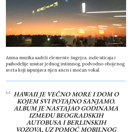
Anina muzika sadrži elemente šugejza,
indie
uticaja i
psihodelije unutar jednog intimnog, podvodno obojenog
sveta koji ispunjava njen snen i moćan vokal.
HAWAII JE VEČNO MORE I DOM O
KOJEM SVI POTAJNO SANJAMO.
ALBUM JE NASTAJAO GODINAMA
IZMEĐU BEOGRADSKIH
AUTOBUSA I BERLINSKIH
VOZOVA, UZ POMOĆ MOBILNOG