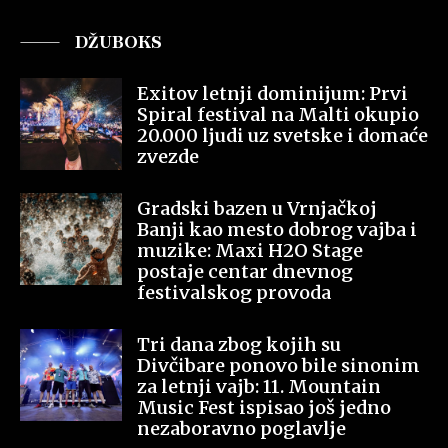
DŽUBOKS
Exitov letnji dominijum: Prvi
Spiral festival na Malti okupio
20.000 ljudi uz svetske i domaće
zvezde
Gradski bazen u Vrnjačkoj
Banji kao mesto dobrog vajba i
muzike: Maxi H2O Stage
postaje centar dnevnog
festivalskog provoda
Tri dana zbog kojih su
Divčibare ponovo bile sinonim
za letnji vajb: 11. Mountain
Music Fest ispisao još jedno
nezaboravno poglavlje