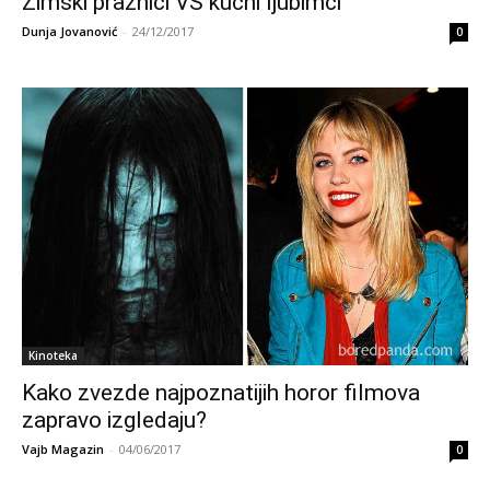
Zimski praznici VS kućni ljubimci
Dunja Jovanović
-
24/12/2017
0
Kinoteka
Kako zvezde najpoznatijih horor filmova
zapravo izgledaju?
Vajb Magazin
-
04/06/2017
0