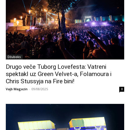
Džuboks
Drugo veče Tuborg Lovefesta: Vatreni
spektakl uz Green Velvet-a, Folamoura i
Chris Stussyja na Fire bini!
Vajb Magazin
-
09/08/2025
0