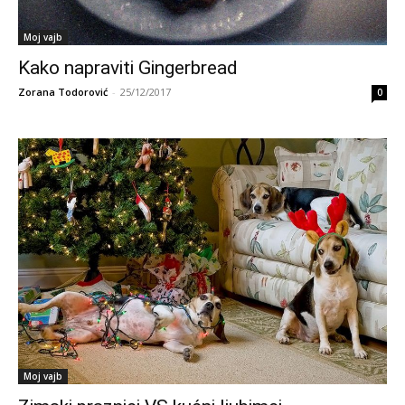
Moj vajb
Kako napraviti Gingerbread
Zorana Todorović
-
25/12/2017
0
Moj vajb