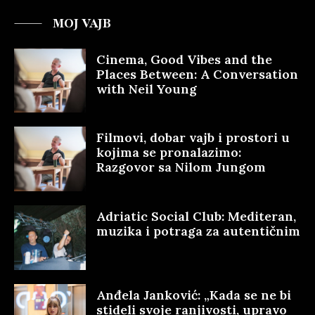
MOJ VAJB
Cinema, Good Vibes and the
Places Between: A Conversation
with Neil Young
Filmovi, dobar vajb i prostori u
kojima se pronalazimo:
Razgovor sa Nilom Jungom
Adriatic Social Club: Mediteran,
muzika i potraga za autentičnim
Anđela Janković: „Kada se ne bi
stideli svoje ranjivosti, upravo