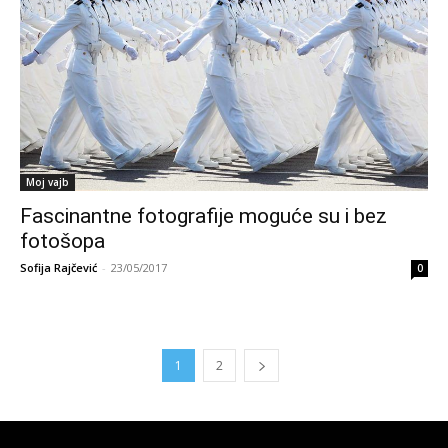
Moj vajb
Fascinantne fotografije moguće su i bez
fotošopa
Sofija Rajčević
-
23/05/2017
0
1
2