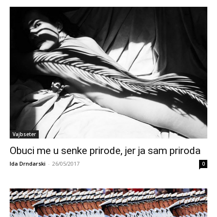
Vajbseter
Obuci me u senke prirode, jer ja sam priroda
Ida Drndarski
-
26/05/2017
0