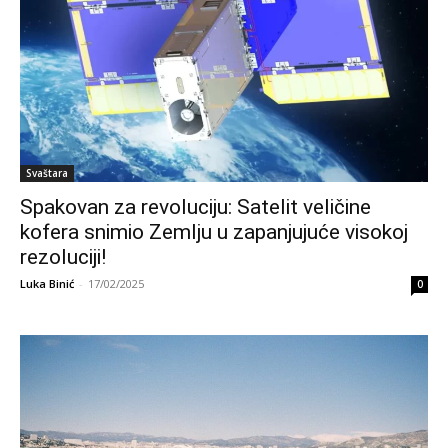
Svaštara
Spakovan za revoluciju: Satelit veličine
kofera snimio Zemlju u zapanjujuće visokoj
rezoluciji!
Luka Binić
-
17/02/2025
0