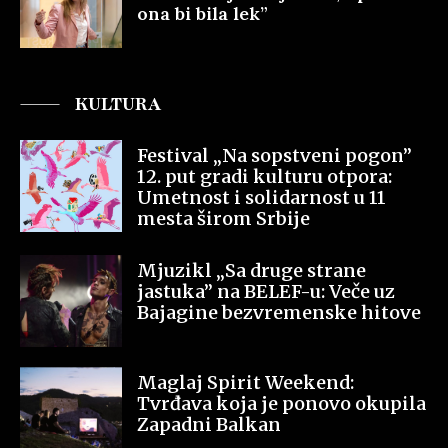
ona bi bila lek”
KULTURA
Festival „Na sopstveni pogon”
12. put gradi kulturu otpora:
Umetnost i solidarnost u 11
mesta širom Srbije
Mjuzikl „Sa druge strane
jastuka” na BELEF-u: Veče uz
Bajagine bezvremenske hitove
Maglaj Spirit Weekend:
Tvrđava koja je ponovo okupila
Zapadni Balkan