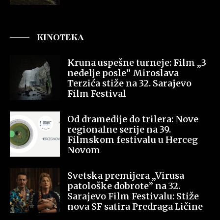
KINOTEKA
Kruna uspešne turneje: Film „3
nedelje posle” Miroslava
Terzića stiže na 32. Sarajevo
Film Festival
Od dramedije do trilera: Nove
regionalne serije na 39.
Filmskom festivalu u Herceg
Novom
Svetska premijera „Virusa
patološke dobrote” na 32.
Sarajevo Film Festivalu: Stiže
nova SF satira Predraga Ličine