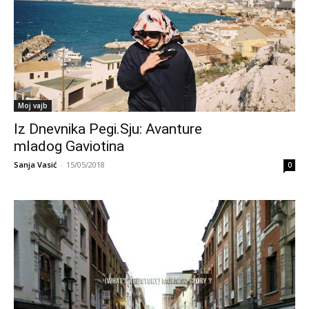
Moj vajb
Iz Dnevnika Pegi.Sju: Avanture
mladog Gaviotina
Sanja Vasić
-
15/05/2018
0