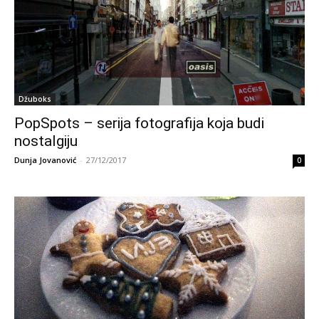
Džuboks
PopSpots – serija fotografija koja budi
nostalgiju
Dunja Jovanović
-
27/12/2017
0