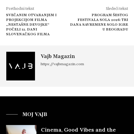
Prethodni tekst
Sledeći tekst
SVEČANIM OTVARANJEM I
PROGRAM ŠESTOG
PROJEKCIJOM FILMA
FESTIVALA SOLA 2026: TRI
„NESTAŠNE DEVOJKE“
DANA SAVREMENE SOLO IGRE
POČELI 12. DANI
U BEOGRADU
SLOVENAČKOG FILMA
Vajb Magazin
https://vajbmagazin.com
MOJ VAJB
Cinema, Good Vibes and the