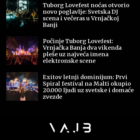
Tuborg Lovefest noćas otvorio
novo poglavlje: Svetska DJ
scena i večeras u Vrnjačkoj
Banji
Počinje Tuborg Lovefest:
Vrnjačka Banja dva vikenda
pleše uz najveća imena
elektronske scene
Exitov letnji dominijum: Prvi
Spiral festival na Malti okupio
20.000 ljudi uz svetske i domaće
zvezde