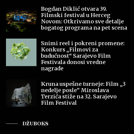
Bogdan Diklić otvara 39.
Filmski festival u Herceg
Novom: Otkrivamo sve detalje
bogatog programa na pet scena
Snimi reel i pokreni promene:
Konkurs „Filmovi za
budućnost“ Sarajevo Film
Festivala donosi vredne
nagrade
Kruna uspešne turneje: Film „3
nedelje posle” Miroslava
Terzića stiže na 32. Sarajevo
Film Festival
DŽUBOKS