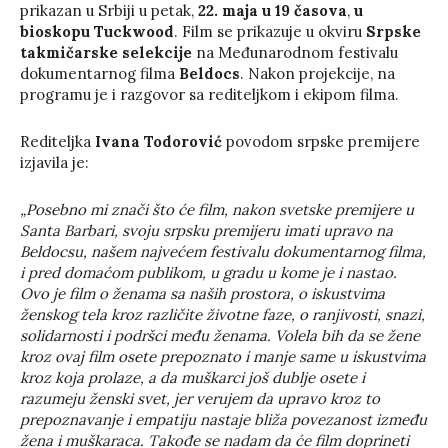
prikazan u Srbiji u petak,
22. maja u 19 časova
,
u
bioskopu Tuckwood
. Film se prikazuje u okviru
Srpske
takmičarske selekcije
na Međunarodnom festivalu
dokumentarnog filma
Beldocs
. Nakon projekcije, na
programu je i razgovor sa rediteljkom i ekipom filma.
Rediteljka
Ivana Todorović
povodom srpske premijere
izjavila je:
„Posebno mi znači što će film, nakon svetske premijere u
Santa Barbari, svoju srpsku premijeru imati upravo na
Beldocsu, našem najvećem festivalu dokumentarnog filma,
i pred domaćom publikom, u gradu u kome je i nastao.
Ovo je film o ženama sa naših prostora, o iskustvima
ženskog tela kroz različite životne faze, o ranjivosti, snazi,
solidarnosti i podršci među ženama. Volela bih da se žene
kroz ovaj film osete prepoznato i manje same u iskustvima
kroz koja prolaze, a da muškarci još dublje osete i
razumeju ženski svet, jer verujem da upravo kroz to
prepoznavanje i empatiju nastaje bliža povezanost između
žena i muškaraca. Takođe se nadam da će film doprineti