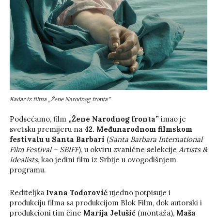
Kadar iz filma „Žene Narodnog fronta”
Podsećamo, film
„Žene Narodnog fronta”
imao je
svetsku premijeru na
42. Međunarodnom filmskom
festivalu u Santa Barbari
(
Santa Barbara International
Film Festival – SBIFF
), u okviru zvanične selekcije
Artists &
Idealists
, kao jedini film iz Srbije u ovogodišnjem
programu.
Rediteljka
Ivana Todorović
ujedno potpisuje i
produkciju filma sa produkcijom Blok Film, dok autorski i
produkcioni tim čine
Marija Jelušić
(montaža),
Maša