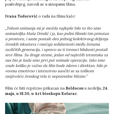
poslednjeg, navodi se u sinopsisu filma.
Ivana Todorović
o radu na filmu kaže:
„Tokom snimanja mi je možda najlepše bilo to što smo
snimateljka Maša Drndić i ja, kao jedini filmski tim prisutan
u prostoru, i same postale deo jednog kolektivnog deljenja
ženskih iskustava i osećaja solidarnosti među ženama
različitih generacija, i upravo su ti trenuci bliskosti postali
srce filma. Sa druge strane, jedan od najtežih trenutaka za
nas bio je kada smo prvi put snimale operaciju. Iako smo
znale koliko je važno da film bude iskren i direktan, bilo je
veoma emotivno i intenzivno suočiti se sa tolikom
ranjivošću ženskog tela iz neposredne blizine.”
Film će biti reprizno prikazan na
Beldocsu
u nedelju,
24.
maja, u 18.30, u Art bioskopu Kolarac
.