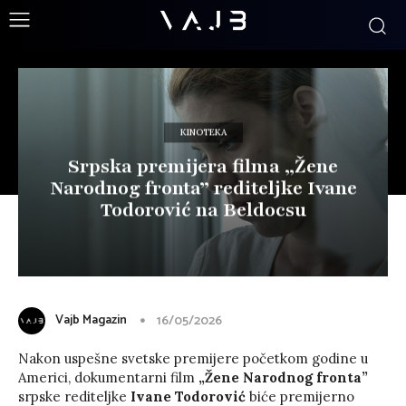
KINOTEKA
Srpska premijera filma „Žene
Narodnog fronta” rediteljke Ivane
Todorović na Beldocsu
Vajb Magazin
16/05/2026
Nakon uspešne svetske premijere početkom godine u
Americi, dokumentarni film
„Žene Narodnog fronta”
srpske rediteljke
Ivane Todorović
biće premijerno