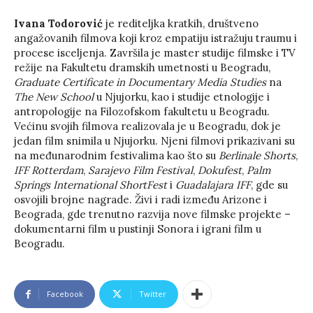
Ivana Todorović
je rediteljka kratkih, društveno
angažovanih filmova koji kroz empatiju istražuju traumu i
procese isceljenja. Završila je master studije filmske i TV
režije na Fakultetu dramskih umetnosti u Beogradu,
Graduate Certificate in Documentary Media Studies
na
The New School
u Njujorku, kao i studije etnologije i
antropologije na Filozofskom fakultetu u Beogradu.
Većinu svojih filmova realizovala je u Beogradu, dok je
jedan film snimila u Njujorku. Njeni filmovi prikazivani su
na međunarodnim festivalima kao što su
Berlinale Shorts
,
IFF Rotterdam
,
Sarajevo Film Festival
,
Dokufest
,
Palm
Springs International ShortFest
i
Guadalajara IFF
, gde su
osvojili brojne nagrade. Živi i radi između Arizone i
Beograda, gde trenutno razvija nove filmske projekte –
dokumentarni film u pustinji Sonora i igrani film u
Beogradu.
Facebook
Twitter