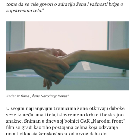
tome da se više govori o zdravlju žena i važnosti brige o
sopstvenom telu.”
Kadar iz filma „Žene Narodnog fronta”
U svojim najranjivijim trenucima žene otkrivaju duboke
veze između uma i tela, istovremeno krhke i beskrajno
snažne. Sniman u dnevnoj bolnici GAK „Narodni front”,
film se gradi kao tiho postojana celina koja odzvanja
poput otkucaja ženskog srca, od prvog daha do