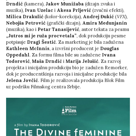
Drndić
(kamera),
Jakov Munižaba
(dizajn zvuka i
muzika),
Ivan Uzelac
i
Akesa Prljević
(zvučni efekti),
Milica Drakulić
(kolor-korekcija),
Andrej Đukić
(
VFX
),
Nebojša Petrović
(grafički dizajn),
Amira Medunjanin
(muzika), kao i
Petar Tanasijević
, autor teksta za pesmu
„Jutros mi je ruža procvetala”
, dok produkciju pesme
potpisuje
Dragi Šestić
. Za marketing je bila zadužena
Kathleen McInnis
, a izvršni producent je
Douglas
Oppedahl
. Za formu filma bile su zadužene
Ivana
Todorović
,
Maša Drndić
i
Marija Jelušić
. Za razvoj
projekta i inicijalnu produkciju bio je zadužen Remorker,
dok je producentkinja razvoja i inicijalne produkcije bila
Jelena Jovčić
. Film je realizovala produkcija Blok Film
uz podršku Filmskog centra Srbije.