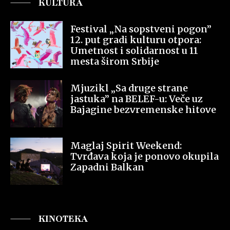
KULTURA
Festival „Na sopstveni pogon”
12. put gradi kulturu otpora:
Umetnost i solidarnost u 11
mesta širom Srbije
Mjuzikl „Sa druge strane
jastuka” na BELEF-u: Veče uz
Bajagine bezvremenske hitove
Maglaj Spirit Weekend:
Tvrđava koja je ponovo okupila
Zapadni Balkan
KINOTEKA