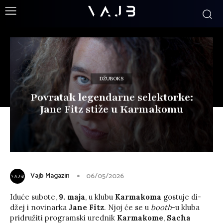
DŽUBOKS
Povratak legendarne selektorke:
Jane Fitz stiže u Karmakomu
Vajb Magazin
06/05/2026
Iduće subote,
9. maja
, u klubu
Karmakoma
gostuje di-
džej i novinarka
Jane Fitz
. Njoj će se u
booth
-u kluba
pridružiti programski urednik
Karmakome
,
Sacha