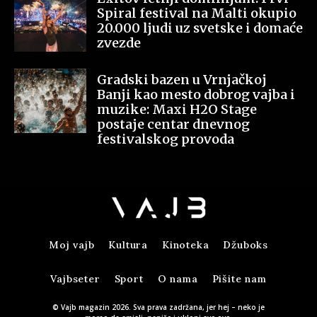
Spiral festival na Malti okupio
20.000 ljudi uz svetske i domaće
zvezde
Gradski bazen u Vrnjačkoj
Banji kao mesto dobrog vajba i
muzike: Maxi H2O Stage
postaje centar dnevnog
festivalskog provoda
Moj vajb
Kultura
Kinoteka
Džuboks
Vajbseter
Sport
O nama
Pišite nam
© Vajb magazin 2026. Sva prava zadržana, jer hej – neko je