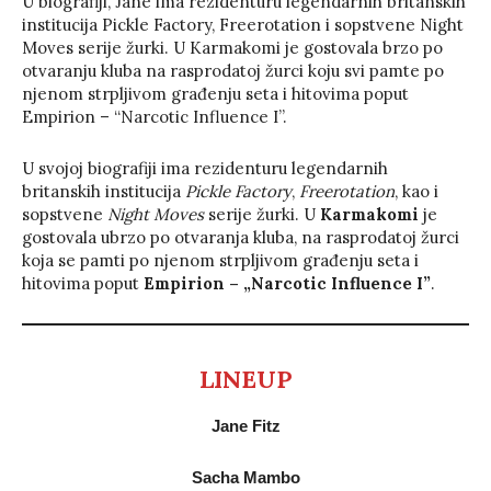
U biografiji, Jane ima rezidenturu legendarnih britanskih
institucija Pickle Factory, Freerotation i sopstvene Night
Moves serije žurki. U Karmakomi je gostovala brzo po
otvaranju kluba na rasprodatoj žurci koju svi pamte po
njenom strpljivom građenju seta i hitovima poput
Empirion – “Narcotic Influence I”.
U svojoj biografiji ima rezidenturu legendarnih
britanskih institucija
Pickle Factory
,
Freerotation
, kao i
sopstvene
Night Moves
serije žurki. U
Karmakomi
je
gostovala ubrzo po otvaranja kluba, na rasprodatoj žurci
koja se pamti po njenom strpljivom građenju seta i
hitovima poput
Empirion – „Narcotic Influence I”
.
LINEUP
Jane Fitz
Sacha Mambo