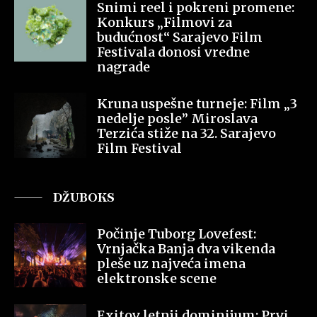
Snimi reel i pokreni promene:
Konkurs „Filmovi za
budućnost“ Sarajevo Film
Festivala donosi vredne
nagrade
Kruna uspešne turneje: Film „3
nedelje posle” Miroslava
Terzića stiže na 32. Sarajevo
Film Festival
DŽUBOKS
Počinje Tuborg Lovefest:
Vrnjačka Banja dva vikenda
pleše uz najveća imena
elektronske scene
Exitov letnji dominijum: Prvi