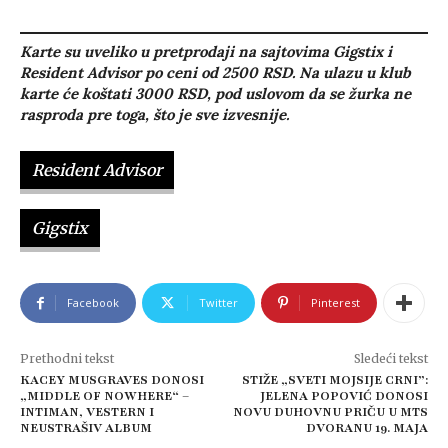
Karte su uveliko u pretprodaji na sajtovima Gigstix i
Resident Advisor po ceni od 2500 RSD. Na ulazu u klub
karte će koštati 3000 RSD, pod uslovom da se žurka ne
rasproda pre toga, što je sve izvesnije.
Resident Advisor
Gigstix
Facebook
Twitter
Pinterest
Prethodni tekst
Sledeći tekst
KACEY MUSGRAVES DONOSI
STIŽE „SVETI MOJSIJE CRNI”:
„MIDDLE OF NOWHERE“ –
JELENA POPOVIĆ DONOSI
INTIMAN, VESTERN I
NOVU DUHOVNU PRIČU U MTS
NEUSTRAŠIV ALBUM
DVORANU 19. MAJA