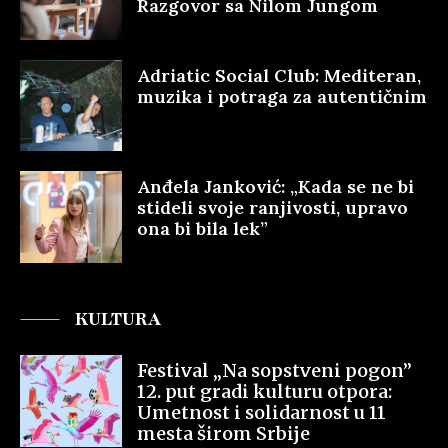
Razgovor sa Nilom Jungom
Adriatic Social Club: Mediteran,
muzika i potraga za autentičnim
Anđela Janković: „Kada se ne bi
stideli svoje ranjivosti, upravo
ona bi bila lek”
KULTURA
Festival „Na sopstveni pogon”
12. put gradi kulturu otpora:
Umetnost i solidarnost u 11
mesta širom Srbije