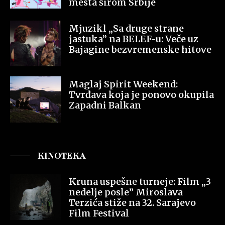
mesta širom Srbije
Mjuzikl „Sa druge strane
jastuka” na BELEF-u: Veče uz
Bajagine bezvremenske hitove
Maglaj Spirit Weekend:
Tvrđava koja je ponovo okupila
Zapadni Balkan
KINOTEKA
Kruna uspešne turneje: Film „3
nedelje posle” Miroslava
Terzića stiže na 32. Sarajevo
Film Festival