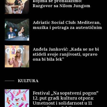
kojima se pronalazimo:
Razgovor sa Nilom Jungom
Adriatic Social Club: Mediteran,
muzika i potraga za autentičnim
Anđela Janković: „Kada se ne bi
stideli svoje ranjivosti, upravo
ona bi bila lek”
KULTURA
Festival „Na sopstveni pogon”
12. put gradi kulturu otpora:
Umetnost i solidarnost u 11