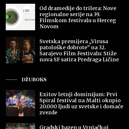
Od dramedije do trilera: Nove
regionalne serije na 39.
Filmskom festivalu u Herceg
Novom
Svetska premijera „Virusa
patološke dobrote” na 32.
Sarajevo Film Festivalu: Stiže
nova SF satira Predraga Ličine
DŽUBOKS
Exitov letnji dominijum: Prvi
Spiral festival na Malti okupio
20.000 ljudi uz svetske i domaće
zvezde
Gradski bazen u Vrnjačkoj