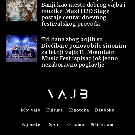
Banji kao mesto dobrog vajba i
muzike: Maxi H2O Stage
postaje centar dnevnog
festivalskog provoda
Tri dana zbog kojih su
Divčibare ponovo bile sinonim
za letnji vajb: 11. Mountain
Music Fest ispisao još jedno
nezaboravno poglavlje
Moj vajb
Kultura
Kinoteka
Džuboks
Vajbseter
Sport
O nama
Pišite nam