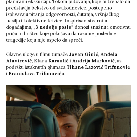
planiranu ekskurziju. Tokom putovanja, koje bi trebalo da
predstavlja bekstvo od svakodnevice, postepeno
isplivavaju pitanja odgovornosti, ćutanja, vršnjačkog
nasilja i kolektivne krivice. Inspirisan stvarnim
događajima,
„3 nedelje posle“
donosi snažnu i emotivnu
priču o društvu koje pokušava da razume posledice
tragedije koju nije uspelo da spreči.
Glavne uloge u filmu tumače
Jovan Ginić
,
Anđela
Alavirević
,
Klara Karaulić
i
Andrija Marković
, uz
podršku istaknutih glumaca
Tihane Lazović Trifunović
i
Branislava Trifunovića
.