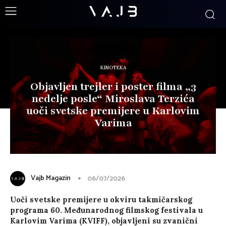
KINOTEKA
Objavljen trejler i poster filma „3
nedelje posle“ Miroslava Terzića
uoči svetske premijere u Karlovim
Varima
Vajb Magazin
06/07/2026
Uoči svetske premijere u okviru takmičarskog
programa 60. Međunarodnog filmskog festivala u
Karlovim Varima (KVIFF), objavljeni su zvanični