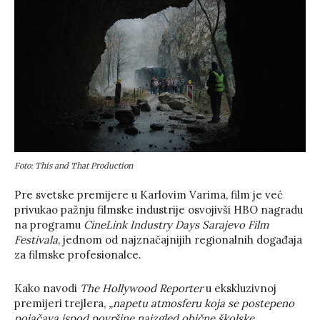
Foto: This and That Production
Pre svetske premijere u Karlovim Varima, film je već
privukao pažnju filmske industrije osvojivši HBO nagradu
na programu
CineLink Industry Days
Sarajevo Film
Festivala
, jednom od najznačajnijih regionalnih događaja
za filmske profesionalce.
Kako navodi
The Hollywood Reporter
u ekskluzivnoj
premijeri trejlera,
„napetu atmosferu koja se postepeno
pojačava ispod površine naizgled obične školske