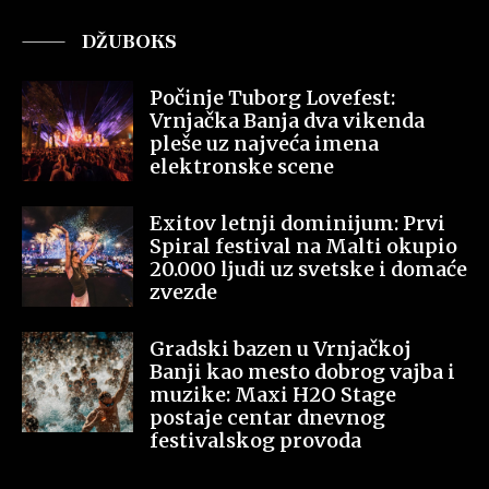
DŽUBOKS
Počinje Tuborg Lovefest:
Vrnjačka Banja dva vikenda
pleše uz najveća imena
elektronske scene
Exitov letnji dominijum: Prvi
Spiral festival na Malti okupio
20.000 ljudi uz svetske i domaće
zvezde
Gradski bazen u Vrnjačkoj
Banji kao mesto dobrog vajba i
muzike: Maxi H2O Stage
postaje centar dnevnog
festivalskog provoda