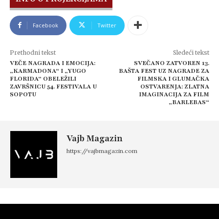
Facebook
Twitter
Prethodni tekst
Sledeći tekst
VEČE NAGRADA I EMOCIJA:
SVEČANO ZATVOREN 13.
„KARMADONA“ I „YUGO
BAŠTA FEST UZ NAGRADE ZA
FLORIDA“ OBELEŽILI
FILMSKA I GLUMAČKA
ZAVRŠNICU 54. FESTIVALA U
OSTVARENJA: ZLATNA
SOPOTU
IMAGINACIJA ZA FILM
„BARLEBAS“
Vajb Magazin
https://vajbmagazin.com