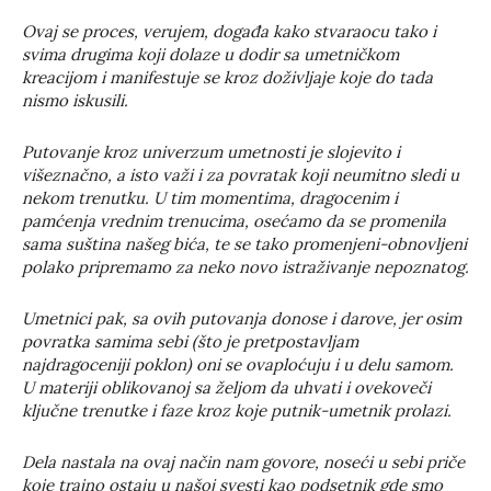
Ovaj se proces, verujem, događa kako stvaraocu tako i
svima drugima koji dolaze u dodir sa umetničkom
kreacijom i manifestuje se kroz doživljaje koje do tada
nismo iskusili.
Putovanje kroz univerzum umetnosti je slojevito i
višeznačno, a isto važi i za povratak koji neumitno sledi u
nekom trenutku. U tim momentima, dragocenim i
pamćenja vrednim trenucima, osećamo da se promenila
sama suština našeg bića, te se tako promenjeni-obnovljeni
polako pripremamo za neko novo istraživanje nepoznatog.
Umetnici pak, sa ovih putovanja donose i darove, jer osim
povratka samima sebi (što je pretpostavljam
najdragoceniji poklon) oni se ovaploćuju i u delu samom.
U materiji oblikovanoj sa željom da uhvati i ovekoveči
ključne trenutke i faze kroz koje putnik-umetnik prolazi.
Dela nastala na ovaj način nam govore, noseći u sebi priče
koje trajno ostaju u našoj svesti kao podsetnik gde smo