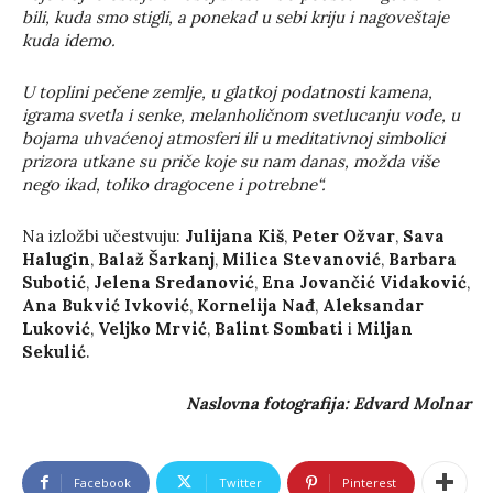
bili, kuda smo stigli, a ponekad u sebi kriju i nagoveštaje
kuda idemo.
U toplini pečene zemlje, u glatkoj podatnosti kamena,
igrama svetla i senke, melanholičnom svetlucanju vode, u
bojama uhvaćenoj atmosferi ili u meditativnoj simbolici
prizora utkane su priče koje su nam danas, možda više
nego ikad, toliko dragocene i potrebne“.
Na izložbi učestvuju:
Julijana Kiš
,
Peter Ožvar
,
Sava
Halugin
,
Balaž Šarkanj
,
Milica Stevanović
,
Barbara
Subotić
,
Jelena Sredanović
,
Ena Jovančić Vidaković
,
Ana Bukvić Ivković
,
Kornelija Nađ
,
Aleksandar
Luković
,
Veljko Mrvić
,
Balint Sombati
i
Miljan
Sekulić
.
Naslovna fotografija: Edvard Molnar
Facebook
Twitter
Pinterest