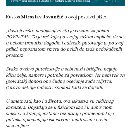
Kustos
Miroslav Jovančić
o ovoj postavci piše:
„Postoji nešto neobjašnjivo što je vezano za pojam
POVRATAK. To je reč koja po svojoj suštini implicira da se
u nekom trenutku dogodio i odlazak, putovanje u, po svoj
prilici, nepoznatom smeru do nekih do tada nedokučenih
prostora.
Svako ovakvo putešestvije u sebi nosi i brižljivo neguje
klicu želje, namere i potrebe za povratkom. Jer nam tek on
(povratak) donosi ono čudno osećanje zadovoljstva,
gotovo detinje radosti i spokoja kada se dogodi.
U umetnosti, kao i u životu, ova iskustva su cikličnog
karaktera. Događaju se u fizičkom kao i u duhovnom
smislu i u krajnjoj instanci rezultiraju promenom koja
putnika oplemenjuje iskustvom, mudrošću i novim
saznanjima.