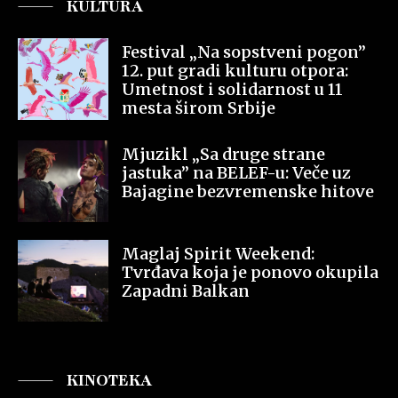
KULTURA
Festival „Na sopstveni pogon”
12. put gradi kulturu otpora:
Umetnost i solidarnost u 11
mesta širom Srbije
Mjuzikl „Sa druge strane
jastuka” na BELEF-u: Veče uz
Bajagine bezvremenske hitove
Maglaj Spirit Weekend:
Tvrđava koja je ponovo okupila
Zapadni Balkan
KINOTEKA