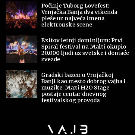
Počinje Tuborg Lovefest:
Vrnjačka Banja dva vikenda
pleše uz najveća imena
elektronske scene
Exitov letnji dominijum: Prvi
Spiral festival na Malti okupio
20.000 ljudi uz svetske i domaće
zvezde
Gradski bazen u Vrnjačkoj
Banji kao mesto dobrog vajba i
muzike: Maxi H2O Stage
postaje centar dnevnog
festivalskog provoda