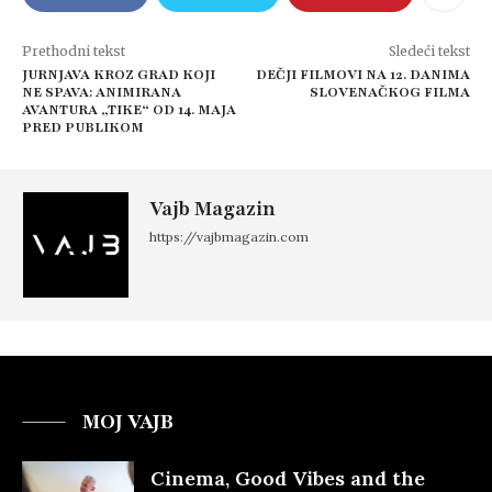
Prethodni tekst
Sledeći tekst
JURNJAVA KROZ GRAD KOJI
DEČJI FILMOVI NA 12. DANIMA
NE SPAVA: ANIMIRANA
SLOVENAČKOG FILMA
AVANTURA „TIKE“ OD 14. MAJA
PRED PUBLIKOM
Vajb Magazin
https://vajbmagazin.com
MOJ VAJB
Cinema, Good Vibes and the