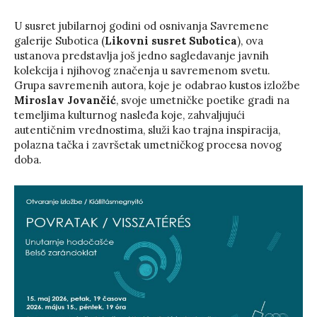
U susret jubilarnoj godini od osnivanja Savremene
galerije Subotica (
Likovni susret Subotica
), ova
ustanova predstavlja još jedno sagledavanje javnih
kolekcija i njihovog značenja u savremenom svetu.
Grupa savremenih autora, koje je odabrao kustos izložbe
Miroslav Jovančić
, svoje umetničke poetike gradi na
temeljima kulturnog nasleđa koje, zahvaljujući
autentičnim vrednostima, služi kao trajna inspiracija,
polazna tačka i završetak umetničkog procesa novog
doba.