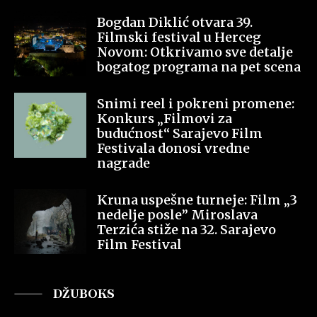
Bogdan Diklić otvara 39.
Filmski festival u Herceg
Novom: Otkrivamo sve detalje
bogatog programa na pet scena
Snimi reel i pokreni promene:
Konkurs „Filmovi za
budućnost“ Sarajevo Film
Festivala donosi vredne
nagrade
Kruna uspešne turneje: Film „3
nedelje posle” Miroslava
Terzića stiže na 32. Sarajevo
Film Festival
DŽUBOKS