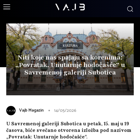
KULTURA
Niti koje nas spajaju sa korenima:
„Povratak. Unutarnje hodočašće” u
Savremenoj galeriji Subotica
Vajb Magazin
14/05/2026
U Savremenoj galeriji Subotica u petak, 15. maj u 19
časova, biće svečano otvorena izložba pod nazivom
„Povratak: Unutarnje hodočašće“.