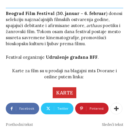
Beograd Film Festival
(
30. januar – 6. februar
) donosi
selekciju najznačajnijih filmskih ostvarenja godine,
spajajući debitante i afirmisane autore,
arthaus
poetiku i
žanrovski film. Tokom osam dana festival postaje mesto
susreta savremene kinematografije, promovišući
bioskopsku kulturu i ljubav prema filmu.
Festival organizuje
Udruženje građana BFF
.
Karte za film su u prodaji na blagajni mts Dvorane i
online putem linka:
KARTE
Facebook
Twitter
Pinterest
Prethodni tekst
Sledeći tekst