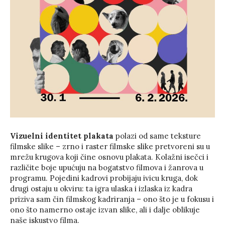
Vizuelni identitet plakata
polazi od same teksture
filmske slike – zrno i raster filmske slike pretvoreni su u
mrežu krugova koji čine osnovu plakata. Kolažni isečci i
različite boje upućuju na bogatstvo filmova i žanrova u
programu. Pojedini kadrovi probijaju ivicu kruga, dok
drugi ostaju u okviru: ta igra ulaska i izlaska iz kadra
priziva sam čin filmskog kadriranja – ono što je u fokusu i
ono što namerno ostaje izvan slike, ali i dalje oblikuje
naše iskustvo filma.