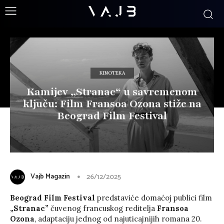
KINOTEKA
Kamijev „Stranac“ u savremenom
ključu: Film Fransoa Ozona stiže na
Beograd Film Festival
Vajb Magazin
26/12/2025
Beograd Film Festival
predstaviće domaćoj publici film
„Stranac”
čuvenog francuskog reditelja
Fransoa
Ozona
, adaptaciju jednog od najuticajnijih romana 20.