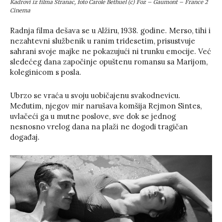
Kadrovi iz filma Stranac, foto Carole Bethuel (c) Foz – Gaumont – France 2
Cinema
Radnja filma dešava se u Alžiru, 1938. godine. Merso, tihi i
nezahtevni službenik u ranim tridesetim, prisustvuje
sahrani svoje majke ne pokazujući ni trunku emocije. Već
sledećeg dana započinje opuštenu romansu sa Marijom,
koleginicom s posla.
Ubrzo se vraća u svoju uobičajenu svakodnevicu.
Međutim, njegov mir narušava komšija Rejmon Sintes,
uvlačeći ga u mutne poslove, sve dok se jednog
nesnosno vrelog dana na plaži ne dogodi tragičan
događaj.