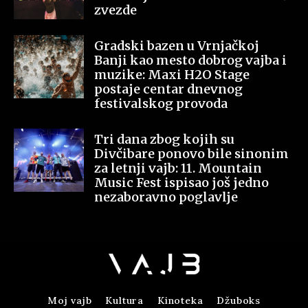
zvezde
Gradski bazen u Vrnjačkoj
Banji kao mesto dobrog vajba i
muzike: Maxi H2O Stage
postaje centar dnevnog
festivalskog provoda
Tri dana zbog kojih su
Divčibare ponovo bile sinonim
za letnji vajb: 11. Mountain
Music Fest ispisao još jedno
nezaboravno poglavlje
Moj vajb
Kultura
Kinoteka
Džuboks