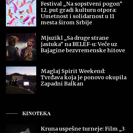
Festival „Na sopstveni pogon”
12. put gradi kulturu otpora:
Umetnost i solidarnost u 11
mesta širom Srbije
Mjuzikl „Sa druge strane
jastuka” na BELEF-u: Veče uz
Bajagine bezvremenske hitove
Maglaj Spirit Weekend:
Tvrđava koja je ponovo okupila
Zapadni Balkan
KINOTEKA
Kruna uspešne turneje: Film „3