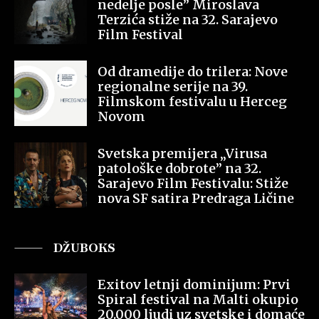
nedelje posle” Miroslava
Terzića stiže na 32. Sarajevo
Film Festival
Od dramedije do trilera: Nove
regionalne serije na 39.
Filmskom festivalu u Herceg
Novom
Svetska premijera „Virusa
patološke dobrote” na 32.
Sarajevo Film Festivalu: Stiže
nova SF satira Predraga Ličine
DŽUBOKS
Exitov letnji dominijum: Prvi
Spiral festival na Malti okupio
20.000 ljudi uz svetske i domaće