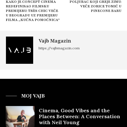
KAKO JE CONCEPT CINEMA
POLJUBAC KOJI GREJE ZIMU:
REDEFINISAO FILMSKU
VEČE ZORICE TOMIĆ U
PREMIJERU: TRÈS CHIC VEČE
PINECONE BARU
U BEOGRADU UZ PREMIJERU
FILMA „KUĆNA POMOĆNICA“
Vajb Magazin
https://vajbmagazin.com
MOJ VAJB
Cinema, Good Vibes and the
Places Between: A Conversation
with Neil Young