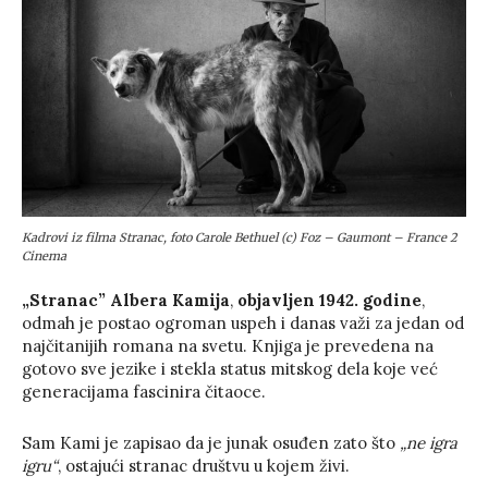
Kadrovi iz filma Stranac, foto Carole Bethuel (c) Foz – Gaumont – France 2
Cinema
„Stranac”
Albera Kamija
,
objavljen 1942. godine
,
odmah je postao ogroman uspeh i danas važi za jedan od
najčitanijih romana na svetu. Knjiga je prevedena na
gotovo sve jezike i stekla status mitskog dela koje već
generacijama fascinira čitaoce.
Sam Kami je zapisao da je junak osuđen zato što
„ne igra
igru“
, ostajući stranac društvu u kojem živi.