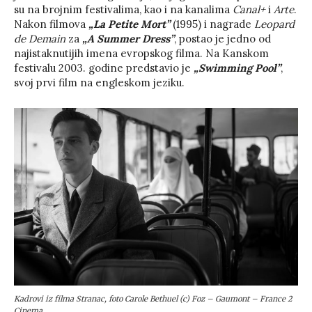
su na brojnim festivalima, kao i na kanalima
Canal+
i
Arte
.
Nakon filmova
„La Petite Mort”
(1995) i nagrade
Leopard
de Demain
za
„A Summer Dress”
, postao je jedno od
najistaknutijih imena evropskog filma. Na Kanskom
festivalu 2003. godine predstavio je
„Swimming Pool”
,
svoj prvi film na engleskom jeziku.
Kadrovi iz filma Stranac, foto Carole Bethuel (c) Foz – Gaumont – France 2
Cinema