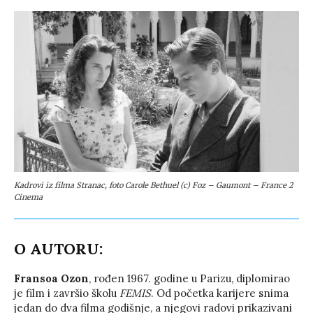
Kadrovi iz filma Stranac, foto Carole Bethuel (c) Foz – Gaumont – France 2
Cinema
O AUTORU:
Fransoa Ozon
, rođen 1967. godine u Parizu, diplomirao
je film i završio školu
FEMIS
. Od početka karijere snima
jedan do dva filma godišnje, a njegovi radovi prikazivani