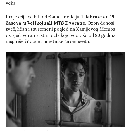
veka.
Projekcija će biti održana u nedelju,
1. februara
u
19
časova
,
u Velikoj sali MTS Dvorane
. Ozon donosi
svež, ličan i savremeni pogled na Kamijevog Mersoa,
ostajući veran suštini dela koje već više od 80 godina
inspiriše čitaoce i umetnike širom sveta.