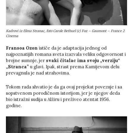
Kadrovi iz filma Stranac, foto Carole Bethuel (c) Foz – Gaumont – France 2
Cinema
Fransoa Ozon
ističe da je adaptacija jednog od
najpoznatijih romana sveta izazvala veliku odgovornost i
brojne sumnje, jer
svaki čitalac ima svoju „verziju“
„Stranca”
u glavi. Ipak, strast prema Kamijevom delu
prevagnula je nad strahovima.
Tokom rada shvatio je da ga ovaj projekat povezuje i sa
sopstvenom porodičnom istorijom, jer je njegov deda
bio istražni sudija u Alžiru i preživeo atentat 1956.
godine.