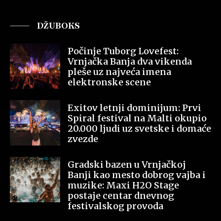
DŽUBOKS
Počinje Tuborg Lovefest:
Vrnjačka Banja dva vikenda
pleše uz najveća imena
elektronske scene
Exitov letnji dominijum: Prvi
Spiral festival na Malti okupio
20.000 ljudi uz svetske i domaće
zvezde
Gradski bazen u Vrnjačkoj
Banji kao mesto dobrog vajba i
muzike: Maxi H2O Stage
postaje centar dnevnog
festivalskog provoda