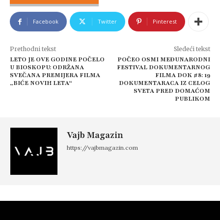
Facebook
Twitter
Pinterest
Prethodni tekst
Sledeći tekst
LETO JE OVE GODINE POČELO
POČEO OSMI MEĐUNARODNI
U BIOSKOPU: ODRŽANA
FESTIVAL DOKUMENTARNOG
SVEČANA PREMIJERA FILMA
FILMA DOK #8: 19
„BIĆE NOVIH LETA“
DOKUMENTARACA IZ CELOG
SVETA PRED DOMAĆOM
PUBLIKOM
Vajb Magazin
https://vajbmagazin.com