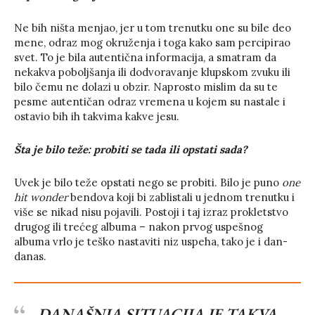
Ne bih ništa menjao, jer u tom trenutku one su bile deo
mene, odraz mog okruženja i toga kako sam percipirao
svet. To je bila autentična informacija, a smatram da
nekakva poboljšanja ili dodvoravanje klupskom zvuku ili
bilo čemu ne dolazi u obzir. Naprosto mislim da su te
pesme autentičan odraz vremena u kojem su nastale i
ostavio bih ih takvima kakve jesu.
Šta je bilo teže: probiti se tada ili opstati sada?
Uvek je bilo teže opstati nego se probiti. Bilo je puno
one
hit wonder
bendova koji bi zablistali u jednom trenutku i
više se nikad nisu pojavili. Postoji i taj izraz prokletstvo
drugog ili trećeg albuma – nakon prvog uspešnog
albuma vrlo je teško nastaviti niz uspeha, tako je i dan-
danas.
DANAŠNJA SITUACIJA JE TAKVA