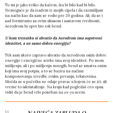
To mi je jako teško da kažem, šta bi bilo kad bi bilo.
Nemoguće je da izađem iz mojih cipela i da razmišljam
na način kao da sam se rodio pre 20 godina. Ali, da se i
sad formiramo sa ovim ukusom i sastavom vrednosti,
Aerodrom bi opet bio rok bend.
U kom trenutku si shvatio da Aerodrom ima sopstveni
identitet, a ne samo dobru energiju?
Tek sam skoro zapravo shvatio da Aerodrom osim dobre
energije i energične svirke ima svoj identitet. Po mom
mišljenju, ali i po mišljenju mnogih, bend se smatra onim
koji ima svoj potpis, a to se bazira na načinu
komponovanja, izvedbi, zvuku, pevanju, tekstovima.
Možda se u početku ne odaje pravac u kojem će se ići, ali
vreme to iskristalizuje. Na kraju kad pogledaš ceo opus,
vidiš da je bend vrlo poseban na
ex-yu
sceni.
NAJVEĆA ZABLUDA
O