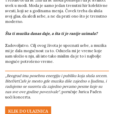
Trebalo bi da se zna da se moda ponavlja i da je kvalitet
uvek u modi. Moda je samo jedan trenutni hir kolektivne
svesti, koji se s godinama menja. Čovek treba da sluša
svoj glas, da sledi sebe, a ne da prati ono što je trenutno
moderno.
Šta ti muzika danas daje, a šta ti je ranije uzimala?
Zadovoljstvo. Cilj ovog života je upoznati sebe, a muzika
mi je dala mogućnost za to. Oduzela mi je vreme koje
sam uložio u nju, ali isto tako mislim da je to i najbolje
moguće potrošeno vreme.
„Beograd ima posebnu energiju i publiku koja sluša srcem.
BitefArtCafe je mesto gde muzika diše zajedno s ljudima, i
radujemo se susretu da zajedno pevamo pesme koje su
nas sve ove godine povezivale“
, poručuje Jurica Pađen
uoči koncerta.
KLIK DO ULAZNICA