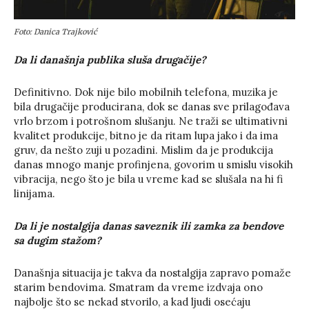
Foto: Danica Trajković
Da li današnja publika sluša drugačije?
Definitivno. Dok nije bilo mobilnih telefona, muzika je
bila drugačije producirana, dok se danas sve prilagođava
vrlo brzom i potrošnom slušanju. Ne traži se ultimativni
kvalitet produkcije, bitno je da ritam lupa jako i da ima
gruv, da nešto zuji u pozadini. Mislim da je produkcija
danas mnogo manje profinjena, govorim u smislu visokih
vibracija, nego što je bila u vreme kad se slušala na hi fi
linijama.
Da li je nostalgija danas saveznik ili zamka za bendove
sa dugim stažom?
Današnja situacija je takva da nostalgija zapravo pomaže
starim bendovima. Smatram da vreme izdvaja ono
najbolje što se nekad stvorilo, a kad ljudi osećaju