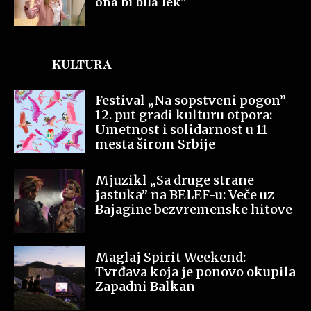
ona bi bila lek”
KULTURA
Festival „Na sopstveni pogon”
12. put gradi kulturu otpora:
Umetnost i solidarnost u 11
mesta širom Srbije
Mjuzikl „Sa druge strane
jastuka” na BELEF-u: Veče uz
Bajagine bezvremenske hitove
Maglaj Spirit Weekend:
Tvrđava koja je ponovo okupila
Zapadni Balkan