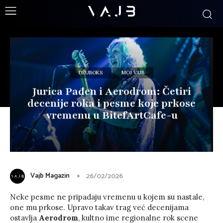
DŽUBOKS
MOJ VAJB
Jurica Pađen i Aerodrom: Četiri
decenije roka i pesme koje prkose
vremenu u BitefArtCafe-u
Vajb Magazin
26/02/2026
Neke pesme ne pripadaju vremenu u kojem su nastale,
one mu prkose. Upravo takav trag već decenijama
ostavlja
Aerodrom
, kultno ime regionalne rok scene