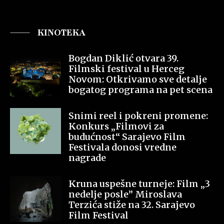
KINOTEKA
Bogdan Diklić otvara 39.
Filmski festival u Herceg
Novom: Otkrivamo sve detalje
bogatog programa na pet scena
Snimi reel i pokreni promene:
Konkurs „Filmovi za
budućnost“ Sarajevo Film
Festivala donosi vredne
nagrade
Kruna uspešne turneje: Film „3
nedelje posle” Miroslava
Terzića stiže na 32. Sarajevo
Film Festival