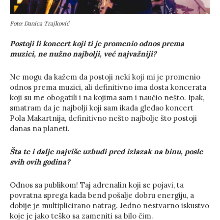
Foto: Danica Trajković
Postoji li koncert koji ti je promenio odnos prema
muzici, ne nužno najbolji, već najvažniji?
Ne mogu da kažem da postoji neki koji mi je promenio
odnos prema muzici, ali definitivno ima dosta koncerata
koji su me obogatili i na kojima sam i naučio nešto. Ipak,
smatram da je najbolji koji sam ikada gledao koncert
Pola Makartnija, definitivno nešto najbolje što postoji
danas na planeti.
Šta te i dalje najviše uzbudi pred izlazak na binu, posle
svih ovih godina?
Odnos sa publikom! Taj adrenalin koji se pojavi, ta
povratna sprega kada bend pošalje dobru energiju, a
dobije je multiplicirano natrag. Jedno nestvarno iskustvo
koje je jako teško sa zameniti sa bilo čim.