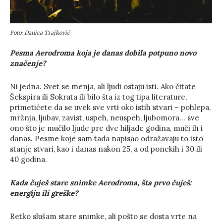
Foto: Danica Trajković
Pesma Aerodroma koja je danas dobila potpuno novo
značenje?
Ni jedna. Svet se menja, ali ljudi ostaju isti. Ako čitate
Šekspira ili Sokrata ili bilo šta iz tog tipa literature,
primetićete da se uvek sve vrti oko istih stvari – pohlepa,
mržnja, ljubav, zavist, uspeh, neuspeh, ljubomora… sve
ono što je mučilo ljude pre dve hiljade godina, muči ih i
danas. Pesme koje sam tada napisao odražavaju to isto
stanje stvari, kao i danas nakon 25, a od ponekih i 30 ili
40 godina.
Kada čuješ stare snimke Aerodroma, šta prvo čuješ:
energiju ili greške?
Retko slušam stare snimke, ali pošto se dosta vrte na