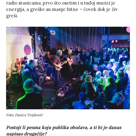
radio stanicama, prvo što osetim i u tuđoj muzici je
energija, a greške su manje bitne – čovek dok je živ
greši.
Foto: Danica Trajković
Postoji li pesma koju publika obožava, a ti bi je danas
napisao drugačije?