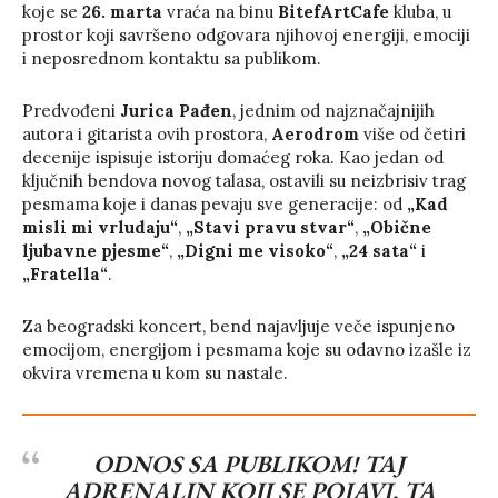
koje se
26. marta
vraća na binu
BitefArtCafe
kluba, u
prostor koji savršeno odgovara njihovoj energiji, emociji
i neposrednom kontaktu sa publikom.
Predvođeni
Jurica Pađen
, jednim od najznačajnijih
autora i gitarista ovih prostora,
Aerodrom
više od četiri
decenije ispisuje istoriju domaćeg roka. Kao jedan od
ključnih bendova novog talasa, ostavili su neizbrisiv trag
pesmama koje i danas pevaju sve generacije: od
„Kad
misli mi vrludaju“
,
„Stavi pravu stvar“
,
„Obične
ljubavne pjesme“
,
„Digni me visoko“
,
„24 sata“
i
„Fratella“
.
Za beogradski koncert, bend najavljuje veče ispunjeno
emocijom, energijom i pesmama koje su odavno izašle iz
okvira vremena u kom su nastale.
ODNOS SA PUBLIKOM! TAJ
ADRENALIN KOJI SE POJAVI, TA