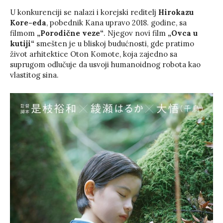
U konkurenciji se nalazi i korejski reditelj
Hirokazu
Kore-eda
, pobednik Kana upravo 2018. godine, sa
filmom
„Porodične veze“
. Njegov novi film
„Ovca u
kutiji“
smešten je u bliskoj budućnosti, gde pratimo
život arhitektice Oton Komote, koja zajedno sa
suprugom odlučuje da usvoji humanoidnog robota kao
vlastitog sina.