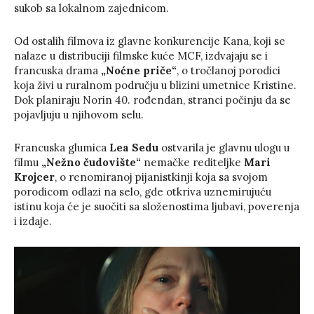
sukob sa lokalnom zajednicom.
Od ostalih filmova iz glavne konkurencije Kana, koji se
nalaze u distribuciji filmske kuće MCF, izdvajaju se i
francuska drama
„Noćne priče“
, o tročlanoj porodici
koja živi u ruralnom području u blizini umetnice Kristine.
Dok planiraju Norin 40. rođendan, stranci počinju da se
pojavljuju u njihovom selu.
Francuska glumica
Lea Sedu
ostvarila je glavnu ulogu u
filmu
„Nežno čudovište“
nemačke rediteljke
Mari
Krojcer
, o renomiranoj pijanistkinji koja sa svojom
porodicom odlazi na selo, gde otkriva uznemirujuću
istinu koja će je suočiti sa složenostima ljubavi, poverenja
i izdaje.