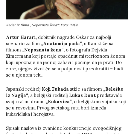
Kadar iz filma „Nepoznata žena“; Foto: IMDb
Artur Harari
, dobitnik nagrade Oskar za najbolji
scenario za film
„Anatomija pada“
, u Kan stiže sa
filmom
„Nepoznata žena“
, o fotografu Dejvidu
Zimermanu koji postaje opsednut misterioznom ženom
koju upoznaje na jednoj zabavi i počinje da je prati. Do
zore, njegov život će se u potpunosti preobratiti – budi
se u njenom telu.
Japanski reditelj
Koji Fukada
stiže sa filmom
„Beleške
iz Nagija“
, a belgijski reditelj
Lukas Dont
predstaviće
svoju ratnu dramu
„Kukavica“
, o belgijskom vojniku koji
se u rovovima Prvog svetskog rata bori između
kukavičluka i herojstva.
Spisak naslova iz zvanične konkurencije ovogodišnjeg