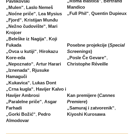
„Roma elastica“
,
Bertrand
Pavlikovski
Mandico
„Mulen“
,
Laslo Nemeš
„Full Phil“
,
Quentin Dupieux
„Noćne priče“
,
Lea Mysius
„Fjord“
,
Kristijan Munđu
„Nežno čudovište“
,
Mari
Krojcer
„Beleške iz Nagija“
,
Koji
Posebne projekcije (
Special
Fukada
Screenings
)
„Ovca u kutiji“
,
Hirokazu
„Posle Če Gevare“
,
Kore-eda
Christophe Réveille
„Nepoznato“
,
Artur Harari
„Iznenada“
,
Rjusuke
Hamaguči
„Kukavica“
,
Lukas Dont
„Crna kugla“
,
Havijer Kalvo i
Havijer Ambrosi
Kan premijere (
Cannes
„Paralelne priče“
,
Asgar
Premiere
)
Farhadi
„Samuraj i zatvorenik“
,
„Gorki Božić“
,
Pedro
Kiyoshi Kurosawa
Almodovar