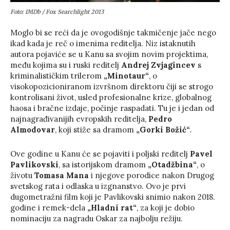
Foto: IMDb / Fox Searchlight 2013
Moglo bi se reći da je ovogodišnje takmičenje jače nego
ikad kada je reč o imenima reditelja. Niz istaknutih
autora pojaviće se u Kanu sa svojim novim projektima,
među kojima su i ruski reditelj
Andrej Zvjagincev
s
kriminalističkim trilerom
„Minotaur“
, o
visokopozicioniranom izvršnom direktoru čiji se strogo
kontrolisani život, usled profesionalne krize, globalnog
haosa i bračne izdaje, počinje raspadati. Tu je i jedan od
najnagrađivanijih evropskih reditelja,
Pedro
Almodovar
, koji stiže sa dramom
„Gorki Božić“
.
Ove godine u Kanu će se pojaviti i poljski reditelj
Pavel
Pavlikovski
, sa istorijskom dramom
„Otadžbina“
, o
životu
Tomasa Mana
i njegove porodice nakon Drugog
svetskog rata i odlaska u izgnanstvo. Ovo je prvi
dugometražni film koji je Pavlikovski snimio nakon 2018.
godine i remek-dela
„Hladni rat“
, za koji je dobio
nominaciju za nagradu Oskar za najbolju režiju.