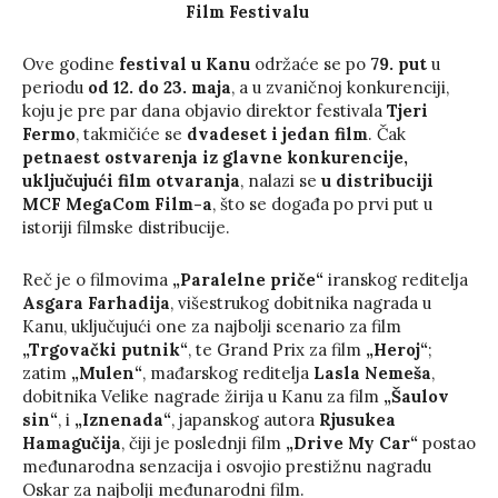
Film Festivalu
Ove godine
festival u Kanu
održaće se po
79. put
u
periodu
od 12. do 23. maja
, a u zvaničnoj konkurenciji,
koju je pre par dana objavio direktor festivala
Tjeri
Fermo
, takmičiće se
dvadeset i jedan film
. Čak
petnaest ostvarenja iz glavne konkurencije,
uključujući film otvaranja
, nalazi se
u distribuciji
MCF MegaCom Film-a
, što se događa po prvi put u
istoriji filmske distribucije.
Reč je o filmovima
„Paralelne priče“
iranskog reditelja
Asgara Farhadija
, višestrukog dobitnika nagrada u
Kanu, uključujući one za najbolji scenario za film
„Trgovački putnik“
, te Grand Prix za film
„Heroj“
;
zatim
„Mulen“
, mađarskog reditelja
Lasla Nemeša
,
dobitnika Velike nagrade žirija u Kanu za film
„Šaulov
sin“
, i
„Iznenada“
, japanskog autora
Rjusukea
Hamagučija
, čiji je poslednji film
„Drive My Car“
postao
međunarodna senzacija i osvojio prestižnu nagradu
Oskar za najbolji međunarodni film.