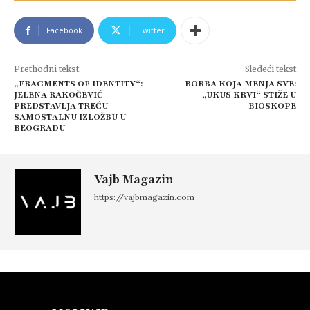
Facebook
Twitter
Prethodni tekst
Sledeći tekst
„FRAGMENTS OF IDENTITY“:
BORBA KOJA MENJA SVE:
JELENA RAKOČEVIĆ
„UKUS KRVI“ STIŽE U
PREDSTAVLJA TREĆU
BIOSKOPE
SAMOSTALNU IZLOŽBU U
BEOGRADU
Vajb Magazin
https://vajbmagazin.com