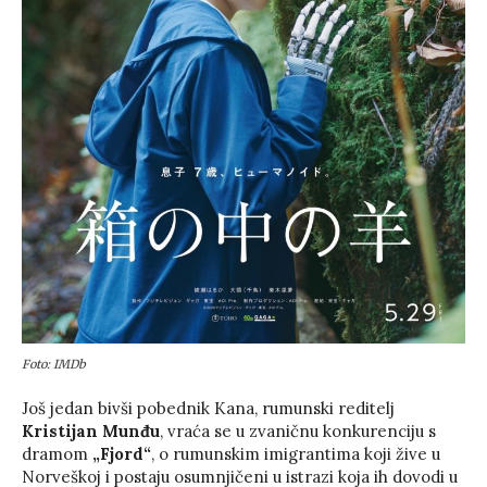
Foto: IMDb
Još jedan bivši pobednik Kana, rumunski reditelj
Kristijan Munđu
, vraća se u zvaničnu konkurenciju s
dramom
„Fjord“
, o rumunskim imigrantima koji žive u
Norveškoj i postaju osumnjičeni u istrazi koja ih dovodi u