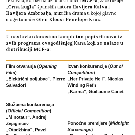
festivala, koji se nalazi u distribuciji
MCF-a
, zaokružuje
„Crna kugla“
španskih autora
Havijera Kalva
i
Havijera Ambrosija
, muzička drama u kojoj glavne
uloge tumače
Glen Klous
i
Penelope Kruz
.
U nastavku donosimo kompletan popis filmova iz
svih programa ovogodišnjeg Kana koji se nalaze u
distribuciji MCF-a:
Film otvaranja (
Opening
Izvan konkurencije (
Out of
Film
)
Competition
)
„Električni poljubac“
,
Pierre
„Her Private Hell“
,
Nicolas
Salvadori
Winding Refn
„Karma“
,
Guillaume Canet
Službena konkurencija
(
Official Competition
)
„Minotaur“
,
Andrej
Ponoćne premijere (
Midnight
Zvjagincev
Screenings
)
„Otadžbina“
,
Pavel