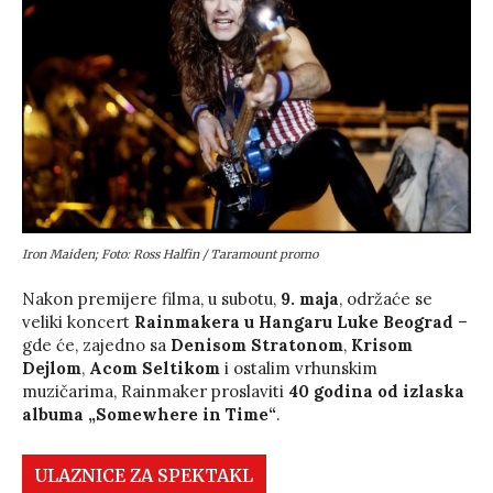
Iron Maiden; Foto: Ross Halfin / Taramount promo
Nakon premijere filma, u subotu,
9. maja
, održaće se
veliki koncert
Rainmakera
u Hangaru Luke Beograd
–
gde će, zajedno sa
Denisom Stratonom
,
Krisom
Dejlom
,
Acom Seltikom
i ostalim vrhunskim
muzičarima, Rainmaker proslaviti
40 godina od izlaska
albuma „Somewhere in Time“
.
ULAZNICE ZA SPEKTAKL