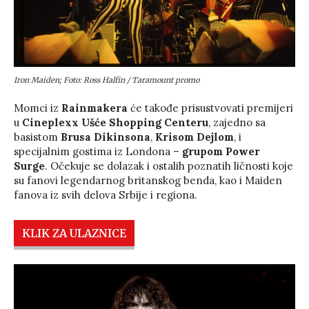
Iron Maiden; Foto: Ross Halfin / Taramount promo
Momci iz
Rainmakera
će takođe prisustvovati premijeri
u
Cineplexx Ušće Shopping Centeru
, zajedno sa
basistom
Brusa Dikinsona
,
Krisom Dejlom
, i
specijalnim gostima iz Londona –
grupom Power
Surge
. Očekuje se dolazak i ostalih poznatih ličnosti koje
su fanovi legendarnog britanskog benda, kao i Maiden
fanova iz svih delova Srbije i regiona.
KLIK ZA ULAZNICE