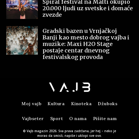
Spiral festival na Malti okupio
20.000 ljudi uz svetske i domaće
zvezde
Gradski bazen u Vrnjačkoj
Banji kao mesto dobrog vajba i
muzike: Maxi H2O Stage
postaje centar dnevnog
festivalskog provoda
Moj vajb
Kultura
Kinoteka
Džuboks
Vajbseter
Sport
O nama
Pišite nam
© Vajb magazin 2026. Sva prava zadržana, jer hej – neko je
morao da smisli, napiše i uklopi sve ovo.