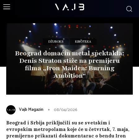
DŽUBOKS
KINOTEKA
Beograd domaćin metal spektakla:
Denis Straton stiže na premijeru
filma „Iron Maiden: Burning
Ambition“
Vajb Magazin
08/04/2026
Beograd i Srbija priključili su se svetskim i
evropskim metropolama koje će u četvrtak, 7. maja,
premijerno prikazati dokumentarac o bendu Iron