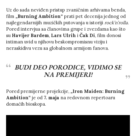
Uz do sada neviđen pristup zvaničnim arhivama benda,
film
„Burning Ambition“
prati pet decenija jednog od
najlegendarnijih muzičkih putovanja u istoriji
rock’n’rolla
.
Pored intervjua sa članovima grupe i zvezdama kao što
su
Havijer Bardem
,
Lars Ulrih
i
Čak Di
, film donosi
intiman uvid u njihovu beskompromisnu viziju i
neraskidivu vezu sa globalnom armijom fanova.
BUDI DEO PORODICE, VIDIMO SE
NA PREMIJERI!
Pored premijerne projekcije,
„Iron Maiden: Burning
Ambition“
je od
7. maja
na redovnom repertoaru
domaćih bioskopa.