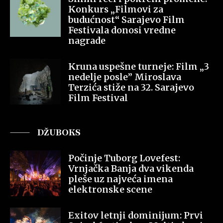
Konkurs „Filmovi za
budućnost“ Sarajevo Film
Festivala donosi vredne
nagrade
Kruna uspešne turneje: Film „3
nedelje posle” Miroslava
Terzića stiže na 32. Sarajevo
Film Festival
DŽUBOKS
Počinje Tuborg Lovefest:
Vrnjačka Banja dva vikenda
pleše uz najveća imena
elektronske scene
Exitov letnji dominijum: Prvi