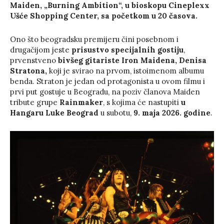
Maiden, „Burning Ambition“, u bioskopu Cineplexx
Ušće Shopping Center, sa početkom u 20 časova.
Ono što beogradsku premijeru čini posebnom i
drugačijom jeste
prisustvo specijalnih gostiju
,
prvenstveno
bivšeg gitariste Iron Maidena, Denisa
Stratona,
koji je svirao na prvom, istoimenom albumu
benda. Straton je jedan od protagonista u ovom filmu i
prvi put gostuje u Beogradu, na poziv članova Maiden
tribute grupe
Rainmaker
, s kojima će nastupiti
u
Hangaru Luke Beograd
u subotu,
9. maja 2026. godine
.