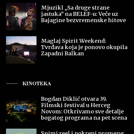
Mjuzikl „Sa druge strane
jastuka” na BELEF-u: Veče uz
Bajagine bezvremenske hitove
Maglaj Spirit Weekend:
Tvrđava koja je ponovo okupila
Zapadni Balkan
KINOTEKA
Bogdan Diklić otvara 39.
Filmski festival u Herceg
Novom: Otkrivamo sve detalje
bogatog programa na pet scena
Snimi reel i pokreni promene: