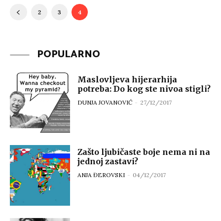
2
3
4
POPULARNO
Maslovljeva hijerarhija
potreba: Do kog ste nivoa stigli?
DUNJA JOVANOVIĆ
-
27/12/2017
Zašto ljubičaste boje nema ni na
jednoj zastavi?
ANJA ĐEROVSKI
-
04/12/2017