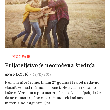
MOJ VAJB
Prijateljstvo je neoročena štednja
ANA NIKOLIĆ
-
19/11/2017
Nemam ušteđevinu. Imam 27 godina i tek od nedavno
vlasništvo nad računom u banci. Ne hvalim se, samo
kažem. Verujem u postmaterijalizam. Nauka, ’pak, kaže
da se nematerijalnom okrećemo tek kad smo
materijalno osigurani. Šta...