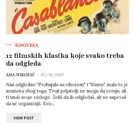
KINOTEKA
12 filmskih klasika koje svako treba
da odgleda
ANA NIKOLIĆ
-
07/11/2017
Nisi odgledao "Prohujalo sa vihorom" i "Kuma", malo te je
sramota zbog toga. Tvoji prijatelji ne mogu da veruju, ali
ti imaš svoje razloge. Želiš da ih odgledaš, ali ne uspevaš
da se organizujš. Evo...
VIEW POST