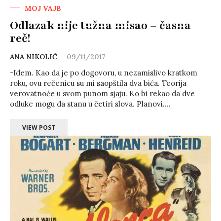
MOJ VAJB
Odlazak nije tužna misao – časna
reč!
ANA NIKOLIĆ
-
09/11/2017
-Idem. Kao da je po dogovoru, u nezamislivo kratkom
roku, ovu rečenicu su mi saopštila dva bića. Teorija
verovatnoće u svom punom sjaju. Ko bi rekao da dve
odluke mogu da stanu u četiri slova. Planovi....
VIEW POST