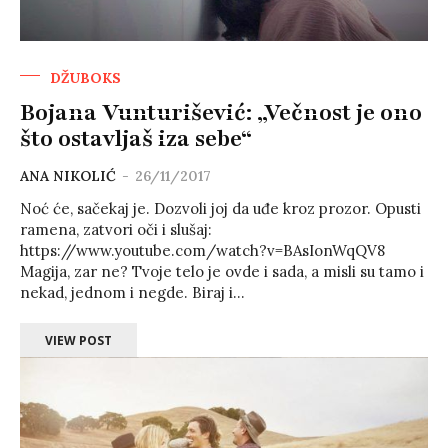
DŽUBOKS
Bojana Vunturišević: „Večnost je ono
što ostavljaš iza sebe“
ANA NIKOLIĆ
-
26/11/2017
Noć će, sačekaj je. Dozvoli joj da uđe kroz prozor. Opusti
ramena, zatvori oči i slušaj:
https://www.youtube.com/watch?v=BAsIonWqQV8
Magija, zar ne? Tvoje telo je ovde i sada, a misli su tamo i
nekad, jednom i negde. Biraj i...
VIEW POST