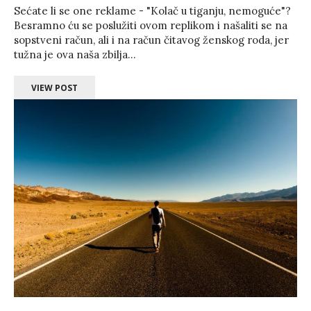
Sećate li se one reklame - "Kolač u tiganju, nemoguće"?
Besramno ću se poslužiti ovom replikom i našaliti se na
sopstveni račun, ali i na račun čitavog ženskog roda, jer
tužna je ova naša zbilja...
VIEW POST