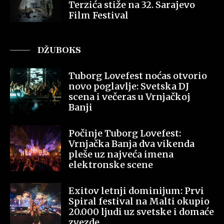
Terzića stiže na 32. Sarajevo
Film Festival
DŽUBOKS
Tuborg Lovefest noćas otvorio
novo poglavlje: Svetska DJ
scena i večeras u Vrnjačkoj
Banji
Počinje Tuborg Lovefest:
Vrnjačka Banja dva vikenda
pleše uz najveća imena
elektronske scene
Exitov letnji dominijum: Prvi
Spiral festival na Malti okupio
20.000 ljudi uz svetske i domaće
zvezde