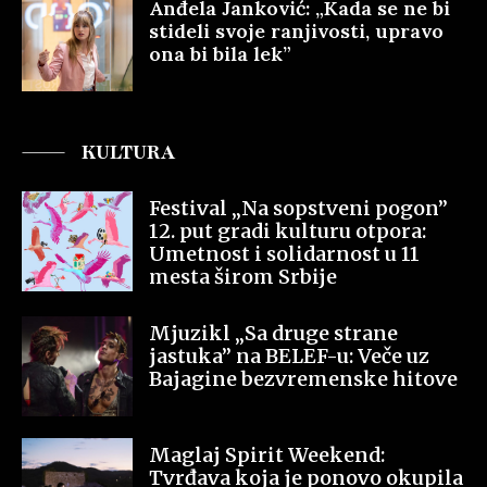
Anđela Janković: „Kada se ne bi
stideli svoje ranjivosti, upravo
ona bi bila lek”
KULTURA
Festival „Na sopstveni pogon”
12. put gradi kulturu otpora:
Umetnost i solidarnost u 11
mesta širom Srbije
Mjuzikl „Sa druge strane
jastuka” na BELEF-u: Veče uz
Bajagine bezvremenske hitove
Maglaj Spirit Weekend:
Tvrđava koja je ponovo okupila