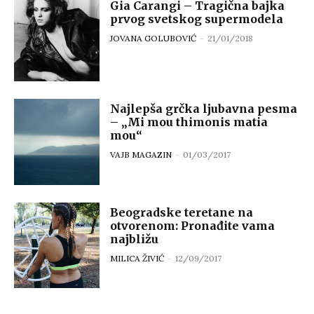
Gia Carangi – Tragična bajka
prvog svetskog supermodela
JOVANA GOLUBOVIĆ
-
21/01/2018
Najlepša grčka ljubavna pesma
– „Mi mou thimonis matia
mou“
VAJB MAGAZIN
-
01/03/2017
Beogradske teretane na
otvorenom: Pronađite vama
najbližu
MILICA ŽIVIĆ
-
12/09/2017