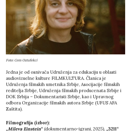
Foto: Cem Oztufekci
Jedna je od osnivača Udruženja za edukaciju u oblasti
audiovizuelne kulture FILMKULTURA. Članica je
Udruženja filmskih umetnika Srbije, Asocijacije filmskih
reditelja Srbije, Udruženja filmskih producenata Srbije i
DOK Srbija – Dokumentaristi Srbije, kao i Upravnog
odbora Organizacije filmskih autora Srbije (UFUS AFA
Zaštita).
Filmografija (izbor):
„
Mileva Einstein
“
(dokumentarno-igrani, 2025),
„3211“