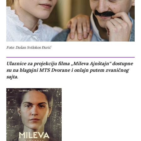
Foto: Dušan Svilokos Đurić
Ulaznice za projekciju filma „Mileva Ajnštajn“ dostupne
su na blagajni MTS Dvorane i onlajn putem zvaničnog
sajta.