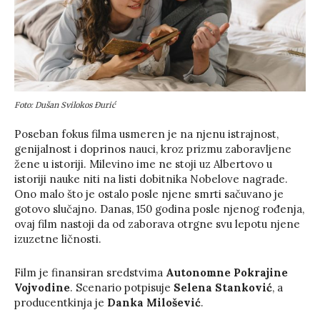
Foto: Dušan Svilokos Đurić
Poseban fokus filma usmeren je na njenu istrajnost,
genijalnost i doprinos nauci, kroz prizmu zaboravljene
žene u istoriji. Milevino ime ne stoji uz Albertovo u
istoriji nauke niti na listi dobitnika Nobelove nagrade.
Ono malo što je ostalo posle njene smrti sačuvano je
gotovo slučajno. Danas, 150 godina posle njenog rođenja,
ovaj film nastoji da od zaborava otrgne svu lepotu njene
izuzetne ličnosti.
Film je finansiran sredstvima
Autonomne Pokrajine
Vojvodine
. Scenario potpisuje
Selena Stanković
, a
producentkinja je
Danka Milošević
.