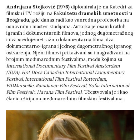
Andrijana Stojković (1976)
diplomirala je na Katedri za
filmsku i TV režiju na
Fakultetu dramskih umetnosti u
Beogradu
, gde danas radi kao vanredna profesorka na
osnovnim i master studijama. Autorka je osam kratkih
igranih i dokumentarnih filmova, jednog dugometražnog
i dva srednjemetražna dokumentarna filma, dva
dokumentarno-igrana i jednog dugometražnog igranog
ostvarenja. Njeni filmovi prikazivani su i nagrađivani na
brojnim međunarodnim festivalima, među kojima su
International Documentary Film Festival Amsterdam
(IDFA)
,
Hot Docs Canadian International Documentary
Festival
,
International Film Festival Rotterdam
,
FIDMarseille
,
Raindance Film Festival
,
Sofia International
Film Festival
i
Havana Film Festival
. Učestvovala je i kao
članica žirija na međunarodnim filmskim festivalima.