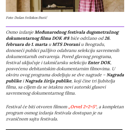
Foto: Dušan Svilokos Đurić
Osmo izdanje
Međunarodnog festivala dugometražnog
dokumentarnog filma DOK #8
biće održano od
26.
februara do 1. marta
u
MTS Dvorani
u Beogradu,
donoseći publici pažljivo odabranu selekciju savremenih
dokumentarnih ostvarenja. Pored glavnog programa,
festival uključuje i takmičarsku selekciju
Enter DOK
,
posvećenu debitantskim dokumentarnim filmovima. U
okviru ovog programa dodeljuju se dve nagrade –
Nagrada
publike
i
Nagrada žirija publike
, koji čine tri ljubitelja
filma, sa ciljem da se istaknu novi autorski glasovi
savremenog dokumentarnog filma.
Festival će biti otvoren filmom
„Orvel 2+2=5“
, a kompletan
program osmog izdanja festivala dostupan je na
zvaničnom sajtu festivala.