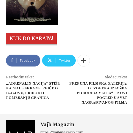
KLIK DO KARATA!
Facebook
Twitter
Prethodni tekst
Sledeći tekst
„ADRENALIN NACIJA“ STIŽE
PREPUNA FILMSKA GALERIJA:
NA MALE EKRANE: PRIČE O
OTVORENA IZLOŽBA
IZAZOVU, PRIRODI I
„PORODICA VETRA“ – NOVI
POMERANJU GRANICA
POGLED U SVET
NAGRAĐIVANOG FILMA
Vajb Magazin
https://vajbmagazin.com