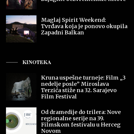
Maglaj Spirit Weekend:
Tvrđava koja je ponovo okupila
Zapadni Balkan
KINOTEKA
Kruna uspešne turneje: Film „3
nedelje posle” Miroslava
Terzića stiže na 32. Sarajevo
Film Festival
Od dramedije do trilera: Nove
regionalne serije na 39.
Filmskom festivalu u Herceg
Novom