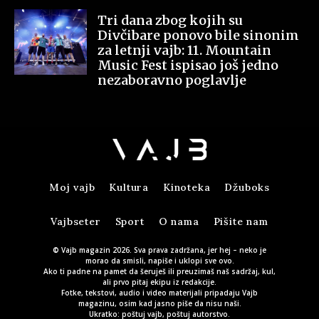
Tri dana zbog kojih su
Divčibare ponovo bile sinonim
za letnji vajb: 11. Mountain
Music Fest ispisao još jedno
nezaboravno poglavlje
Moj vajb
Kultura
Kinoteka
Džuboks
Vajbseter
Sport
O nama
Pišite nam
© Vajb magazin 2026. Sva prava zadržana, jer hej – neko je
morao da smisli, napiše i uklopi sve ovo.
Ako ti padne na pamet da šeruješ ili preuzimaš naš sadržaj, kul,
ali prvo pitaj ekipu iz redakcije.
Fotke, tekstovi, audio i video materijali pripadaju Vajb
magazinu, osim kad jasno piše da nisu naši.
Ukratko: poštuj vajb, poštuj autorstvo.