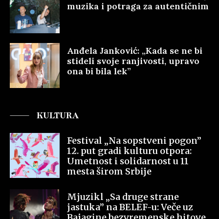
muzika i potraga za autentičnim
Anđela Janković: „Kada se ne bi
stideli svoje ranjivosti, upravo
ona bi bila lek”
KULTURA
Festival „Na sopstveni pogon”
12. put gradi kulturu otpora:
Umetnost i solidarnost u 11
mesta širom Srbije
Mjuzikl „Sa druge strane
jastuka” na BELEF-u: Veče uz
Bajagine bezvremenske hitove