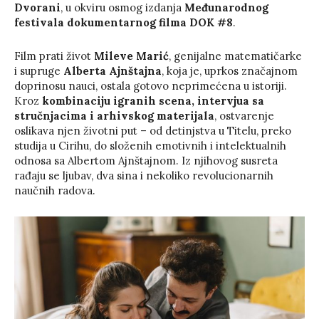
Dvorani
, u okviru osmog izdanja
Međunarodnog
festivala dokumentarnog filma DOK #8
.
Film prati život
Mileve Marić
, genijalne matematičarke
i supruge
Alberta Ajnštajna
, koja je, uprkos značajnom
doprinosu nauci, ostala gotovo neprimećena u istoriji.
Kroz
kombinaciju igranih scena, intervjua sa
stručnjacima i arhivskog materijala
, ostvarenje
oslikava njen životni put – od detinjstva u Titelu, preko
studija u Cirihu, do složenih emotivnih i intelektualnih
odnosa sa Albertom Ajnštajnom. Iz njihovog susreta
rađaju se ljubav, dva sina i nekoliko revolucionarnih
naučnih radova.