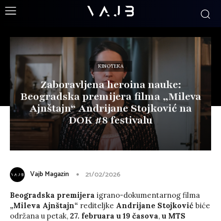
KINOTEKA
Zaboravljena heroina nauke:
Beogradska premijera filma „Mileva
Ajnštajn“ Andrijane Stojković na
DOK #8 festivalu
Vajb Magazin
21/02/2026
Beogradska premijera
igrano-dokumentarnog filma
„Mileva Ajnštajn“
rediteljke
Andrijane Stojković
biće
održana u petak,
27. februara u
19 časova
,
u MTS