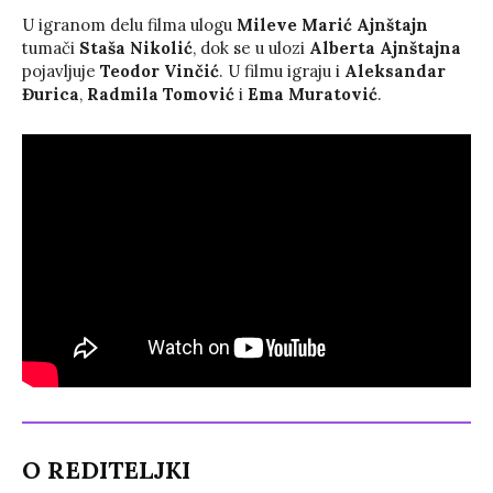
U igranom delu filma ulogu
Mileve Marić Ajnštajn
tumači
Staša Nikolić
, dok se u ulozi
Alberta Ajnštajna
pojavljuje
Teodor Vinčić
. U filmu igraju i
Aleksandar
Đurica
,
Radmila Tomović
i
Ema Muratović
.
O REDITELJKI