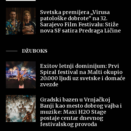
Svetska premijera „Virusa
patološke dobrote” na 32.
Sarajevo Film Festivalu: Stiže
nova SF satira Predraga Ličine
DŽUBOKS
Exitov letnji dominijum: Prvi
Spiral festival na Malti okupio
20.000 ljudi uz svetske i domaće
zvezde
Gradski bazen u Vrnjačkoj
Banji kao mesto dobrog vajba i
muzike: Maxi H2O Stage
postaje centar dnevnog
festivalskog provoda