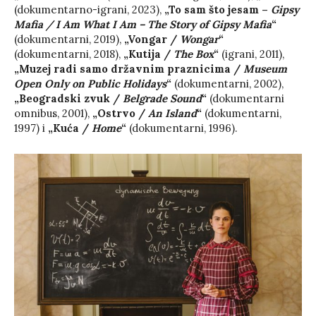
(dokumentarno-igrani, 2023),
„To sam što jesam –
Gipsy
Mafia / I Am What I Am – The Story of Gipsy Mafia
“
(dokumentarni, 2019),
„Vongar /
Wongar
“
(dokumentarni, 2018),
„Kutija /
The Box
“
(igrani, 2011),
„Muzej radi samo državnim praznicima /
Museum
Open Only on Public Holidays
“
(dokumentarni, 2002),
„Beogradski zvuk /
Belgrade Sound
“
(dokumentarni
omnibus, 2001),
„Ostrvo /
An Island
“
(dokumentarni,
1997) i
„Kuća /
Home
“
(dokumentarni, 1996).