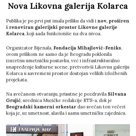
Nova Likovna galerija Kolarca
Publika je po prvi put imala priliku da vidi i
nov, proširen
i renoviran galerijski prostor Likovne galerije
Kolarca
, koji sada funkcioniše na dva nivoa.
Organizator Bijenala,
Fondacija Mihajlović-Feniks
,
ovom prilikom ne samo da je Beogradu poklonila
izuzetnu umetničku postavku, već i infrastrukturalno
unapređenje kulturne scene, pretvorivši Likovnu galeriju
Kolarca u savremeni prostor dostojan velikih izložbenih
projekata.
Na svečanom otvaranju, prisutne je pozdravila
Silvana
Grujić
, urednica Muzičke redakcije RTS-a, dok je
Beogradski kamerni orkestar
dao svečan ton večeri
koja je, uz umetnost, slavila i samu umetničku zajednicu.