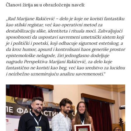
Članovi žirija su u obrazloženju naveli:
„Rad Marijane Rakićević – delo je koje ne koristi fantastiku
kao stilski registar, već kao operativni metod za
destabilizaciju slike, identiteta i rituala moći. Zahvaljujući
sposobnosti da uspostavi savremeni umetnički sistem koji
je i politički i poetski, koji odbacuje sigurnost estetskog, a
da kroz humor, apsurd i kontrolisani haos generiše prostor
epistemološke nelagode, žiri jednoglasno dodeljuje
nagradu Perspektiva Marijani Rakićević, za delo koje
fantastično ne koristi kao beg, već kao sredstvo za lucidnu
i neizbežno uznemirujuću analizu savremenosti.“