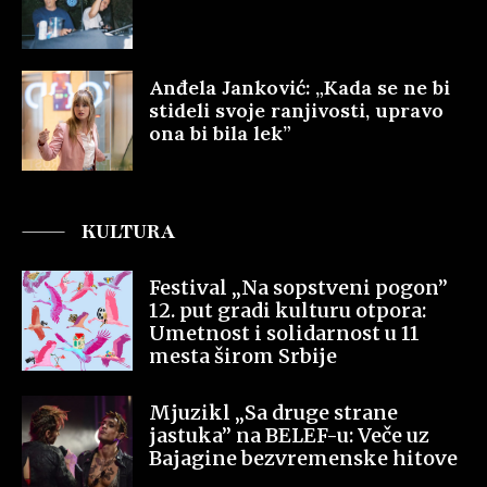
Anđela Janković: „Kada se ne bi
stideli svoje ranjivosti, upravo
ona bi bila lek”
KULTURA
Festival „Na sopstveni pogon”
12. put gradi kulturu otpora:
Umetnost i solidarnost u 11
mesta širom Srbije
Mjuzikl „Sa druge strane
jastuka” na BELEF-u: Veče uz
Bajagine bezvremenske hitove