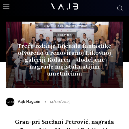
KULTURA
Treće izdanje Bijenala fantastike
otvoreno u renoviranoj Likovnoj
galeriji Kolarca – dodeljene
nagrade najistaknutijim
umetnicima
Vajb Magazin
14/09/2025
Gran-pri Snežani Petrović, nagrada