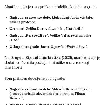
Manifestacija je tom prilikom dodelila sledeće nagrade:
Nagrada za životno delo
:
Ljubodrag Janković Jale
,
slikar i profesor
Gran-pri
:
Željko Đurović
, za delo „
Zlatokrila
“
Nagrada „Perspektive“
:
Veljko Valjarević
, za sliku
„
Pad
“
Otkupne nagrade
:
Jasna Opavski
i
Đorđe Savić
Na
Drugom Bijenalu fantastike (2023)
, manifestacija je
dodatno učvrstila poziciju fantastike u savremenoj
umetnosti.
Tom prilikom dodeljene su nagrade:
Nagrada za životno delo
:
Mihailo Đoković Tikalo
(nagradu primila njegova ćerka, umetnica
Tijana
Đoković
)
Nagrada „Perspektiva“
:
Marijana Rakićević