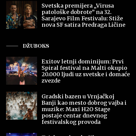
Svetska premijera „Virusa
patološke dobrote” na 32.
Sarajevo Film Festivalu: Stiže
nova SF satira Predraga Ličine
DŽUBOKS
Exitov letnji dominijum: Prvi
Spiral festival na Malti okupio
20.000 ljudi uz svetske i domaće
zvezde
Gradski bazen u Vrnjačkoj
Banji kao mesto dobrog vajba i
muzike: Maxi H2O Stage
postaje centar dnevnog
festivalskog provoda