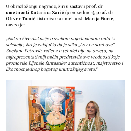
U obrazloženju nagrade, žiri u sastavu
prof. dr
umetnosti Katarina Zarić
(predsednica),
prof. dr
Oliver Tomić
i istoričarka umetnosti
Marija Đurić
,
naveo je:
„Nakon žive diskusije o svakom pojedinačnom radu iz
selekcije, žiri je zaključio da je slika „Lov na strahove“
Snežane Petrović, rađena u tehnici ulje na drvetu, na
najreprezentativniji način predstavila sve vrednosti koje
promoviše Bijenale fantastike: autentičnost, majstorstvo i
likovnost jednog bogatog unutrašnjeg sveta.“