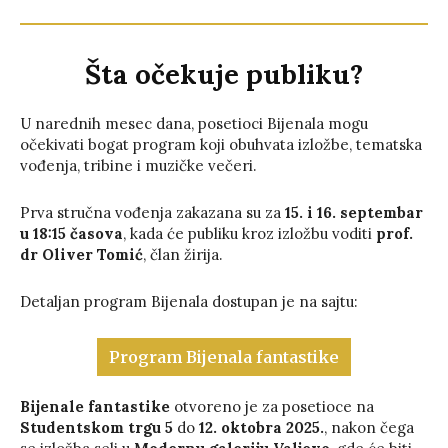
Šta očekuje publiku?
U narednih mesec dana, posetioci Bijenala mogu
očekivati bogat program koji obuhvata izložbe, tematska
vođenja, tribine i muzičke večeri.
Prva stručna vođenja zakazana su za
15. i 16. septembar
u 18:15 časova
, kada će publiku kroz izložbu voditi
prof.
dr Oliver Tomić
, član žirija.
Detaljan program Bijenala dostupan je na sajtu:
Program Bijenala fantastike
Bijenale fantastike
otvoreno je za posetioce na
Studentskom trgu 5
do
12. oktobra 2025.
, nakon čega