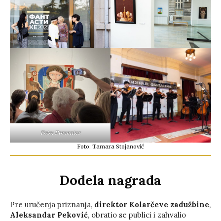
Foto: Preventer
Foto: Tamara Stojanović
Dodela nagrada
Pre uručenja priznanja,
direktor Kolarčeve zadužbine
,
Aleksandar Peković
, obratio se publici i zahvalio