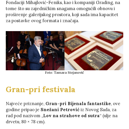
Fondaciji Mihajlović-Feniks, kao i kompaniji Grading, na
tome što su zajedničkim snagama omogućili obnovu i
proširenje galerijskog prostora, koji sada ima kapacitet
za postavke ovog formata i značaja.
Foto: Tamara Stojanović
Gran-pri festivala
Najveće priznanje,
Gran-pri Bijenala fantastike
, ove
godine pripao je
Snežani Petrović
iz Novog Sada, za
rad pod nazivom „
Lov na strahove od sutra
“ (ulje na
drvetu, 80 × 78 cm).