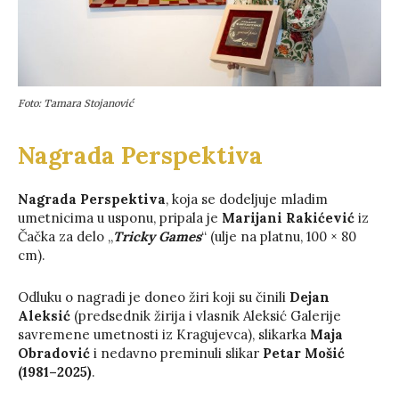
Foto: Tamara Stojanović
Nagrada Perspektiva
Nagrada Perspektiva
, koja se dodeljuje mladim
umetnicima u usponu, pripala je
Marijani Rakićević
iz
Čačka za delo „
Tricky Games
“ (ulje na platnu, 100 × 80
cm).
Odluku o nagradi je doneo žiri koji su činili
Dejan
Aleksić
(predsednik žirija i vlasnik Aleksić Galerije
savremene umetnosti iz Kragujevca), slikarka
Maja
Obradović
i nedavno preminuli slikar
Petar Mošić
(1981–2025)
.