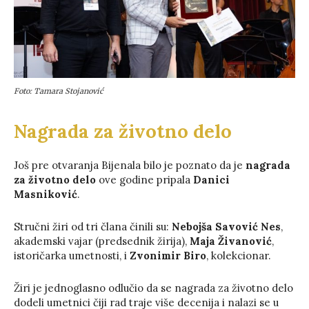
Foto: Tamara Stojanović
Nagrada za životno delo
Još pre otvaranja Bijenala bilo je poznato da je
nagrada
za životno delo
ove godine pripala
Danici
Masniković
.
Stručni žiri od tri člana činili su:
Nebojša Savović Nes
,
akademski vajar (predsednik žirija),
Maja Živanović
,
istoričarka umetnosti, i
Zvonimir Biro
, kolekcionar.
Žiri je jednoglasno odlučio da se nagrada za životno delo
dodeli umetnici čiji rad traje više decenija i nalazi se u