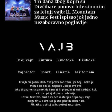
Tri dana zbog kojih su
Divčibare ponovo bile sinonim
za letnji vajb: 11. Mountain
Music Fest ispisao još jedno
nezaboravno poglavlje
Moj vajb
Kultura
Kinoteka
Džuboks
Vajbseter
Sport
O nama
Pišite nam
© Vajb magazin 2026. Sva prava zadržana, jer hej – neko je
morao da smisli, napiše i uklopi sve ovo.
Ako ti padne na pamet da šeruješ ili preuzimaš naš sadržaj, kul,
ali prvo pitaj ekipu iz redakcije.
Fotke, tekstovi, audio i video materijali pripadaju Vajb
magazinu, osim kad jasno piše da nisu naši.
Ukratko: poštuj vajb, poštuj autorstvo.