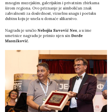
mnogim muzejskim, galerijskim i privatnim zbirkama
širom regiona. Ovo priznanje je simboličan znak
zahvalnosti za doslednost, vizuelnu snagu i poetsku
dubinu koju je unela u domaće slikarstvo.
Nagradu je uručio
Nebojša Savović Nes
, a u ime
umetnice nagradu je primio njen sin
Đorđe
Masniković
.