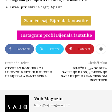
Gran-pri
: slikar
Sergej Aparin
Zvanični sajt Bijenala fantastike
Instagram profil Bijenala fantstike
Facebook
Twitter
Pinterest
Prethodni tekst
Sledeći tekst
OTVOREN KONKURS ZA
IZLOŽBA „30 GODINA
LIKOVNU KRITIKU U OKVIRU
GALERIJE HAOS, 3 DECENIJE
III BIJENALA FANTASTIKE
SARADNJE“ U FRANCUSKOM
INSTITUTU
Vajb Magazin
https://vajbmagazin.com