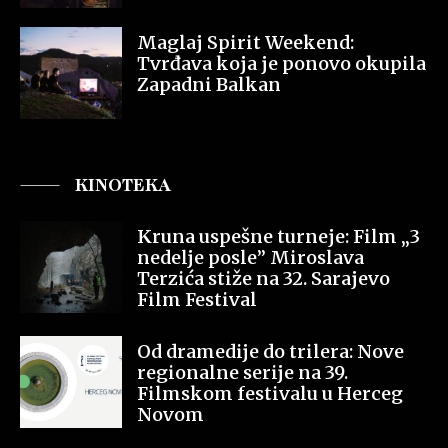
Maglaj Spirit Weekend:
Tvrđava koja je ponovo okupila
Zapadni Balkan
KINOTEKA
Kruna uspešne turneje: Film „3
nedelje posle” Miroslava
Terzića stiže na 32. Sarajevo
Film Festival
Od dramedije do trilera: Nove
regionalne serije na 39.
Filmskom festivalu u Herceg
Novom