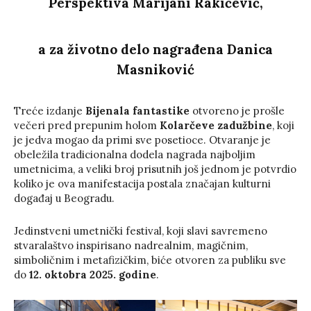
Perspektiva Marijani Rakićević,
a za životno delo nagrađena Danica
Masniković
Treće izdanje
Bijenala fantastike
otvoreno je prošle
večeri pred prepunim holom
Kolarčeve zadužbine
, koji
je jedva mogao da primi sve posetioce. Otvaranje je
obeležila tradicionalna dodela nagrada najboljim
umetnicima, a veliki broj prisutnih još jednom je potvrdio
koliko je ova manifestacija postala značajan kulturni
događaj u Beogradu.
Jedinstveni umetnički festival, koji slavi savremeno
stvaralaštvo inspirisano nadrealnim, magičnim,
simboličnim i metafizičkim, biće otvoren za publiku sve
do
12. oktobra 2025. godine
.