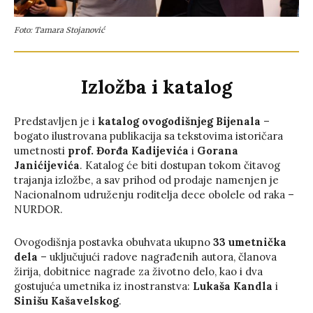
Foto: Tamara Stojanović
Izložba i katalog
Predstavljen je i
katalog ovogodišnjeg Bijenala
–
bogato ilustrovana publikacija sa tekstovima istoričara
umetnosti
prof. Đorđa Kadijevića
i
Gorana
Janićijevića
. Katalog će biti dostupan tokom čitavog
trajanja izložbe, a sav prihod od prodaje namenjen je
Nacionalnom udruženju roditelja dece obolele od raka –
NURDOR.
Ovogodišnja postavka obuhvata ukupno
33 umetnička
dela
– uključujući radove nagrađenih autora, članova
žirija, dobitnice nagrade za životno delo, kao i dva
gostujuća umetnika iz inostranstva:
Lukaša Kandla
i
Sinišu Kašavelskog
.