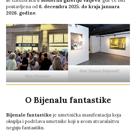
se izložba seli u
Modernu galeriju Valjevo
, gde će biti
postavljena od
6. decembra 2025. do kraja januara
2026. godine
.
Foto: Tamara Stojanović
Foto: Preventer
O Bijenalu fantastike
Bijenale fantastike
je umetnička manifestacija koja
okuplja i podržava umetnike koji u svom stvaralaštvu
neguju fantastiku.