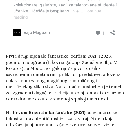
Prvi i drugi Bijenale fantastike, održani 2021. i 2023.
godine u Beogradu (Likovna galerija Zadužbine Ilije M.
Kolarca) i u Modernoj galeriji Valjevo, pružili su
savremenim umetnicima priliku da predstave radove iz
oblasti nadrealnog, magičnog, simboličnog i
metafizičkog slikarstva. Na taj način postavljen je temelj
za izgradnju izlagačke tradicije u kojoj fantastika zauzima
centralno mesto u savremenoj srpskoj umetnosti.
Na
Prvom Bijenalu fantastike (2021)
, umetnici su se
fokusirali na autentičnost izraza, stvarajući dela koja
odražavaju njihove unutrašnje svetove, snove i vizije.