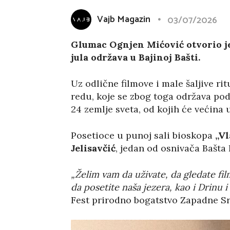
Vajb Magazin
03/07/2026
Glumac Ognjen Mićović otvorio je 
jula održava u Bajinoj Bašti.
Uz odlične filmove i male šaljive ri
redu, koje se zbog toga održava p
24 zemlje sveta, od kojih će većina
Posetioce u punoj sali bioskopa
„Vl
Jelisavčić
, jedan od osnivača Bašta 
„Želim vam da uživate, da gledate fi
da posetite naša jezera, kao i Drinu i
Fest prirodno bogatstvo Zapadne Srb