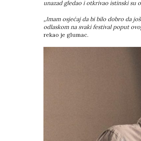
unazad gledao i otkrivao istinski su 
„Imam osjećaj da bi bilo dobro da jo
odlaskom na svaki festival poput ovo
rekao je glumac.