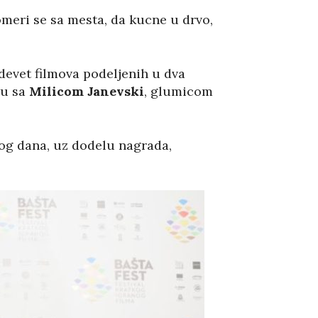
meri se sa mesta, da kucne u drvo,
devet filmova podeljenih u dva
ru sa
Milicom Janevski
, glumicom
skog dana, uz dodelu nagrada,