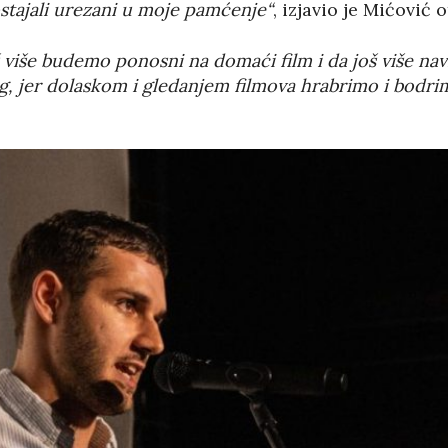
ostajali urezani u moje pamćenje“
, izjavio je Mićović o
š više budemo ponosni na domaći film i da još više na
g, jer dolaskom i gledanjem filmova hrabrimo i bodrim