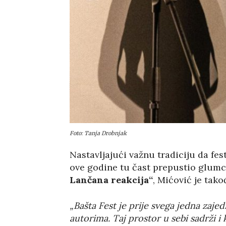
Foto: Tanja Drobnjak
Nastavljajući važnu tradiciju da fe
ove godine tu čast prepustio glumc
Lančana reakcija“
, Mićović je tak
„Bašta Fest je prije svega jedna zaj
autorima. Taj prostor u sebi sadrži i