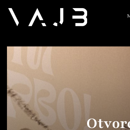
M
Otvore