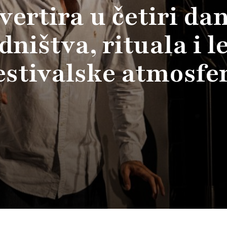
vertira u četiri da
dništva, rituala i l
estivalske atmosfe