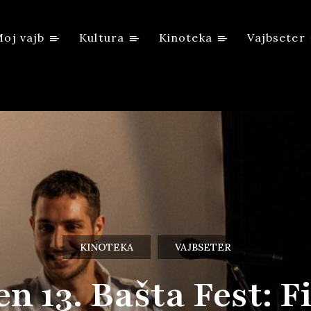
oj vajb
Kultura
Kinoteka
Vajbseter
KINOTEKA
VAJBSETER
n 13. Bašta Fest: 