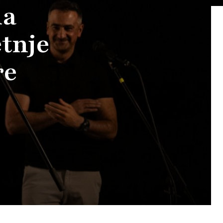
na
etnje
re