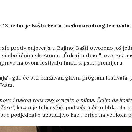
13. izdanje Bašta Festa, međunarodnog festivala k
tuale protiv sujeverja u Bajinoj Bašti otvoreno još je
od simboličnim sloganom
„Čukni u drvo“
, ovo izdanj
 upravo na ovom festivalu imati srpsku premijeru.
aja“
, gde će biti održavan glavni program festivala
Festa.
lmove i nakon toga razgovarate o njima. Želim da ima
 Taru“
, kazao je Jelisavčić, podsećajući publiku da j
ije podjednako uzbudljivo kao i priče na velikom p