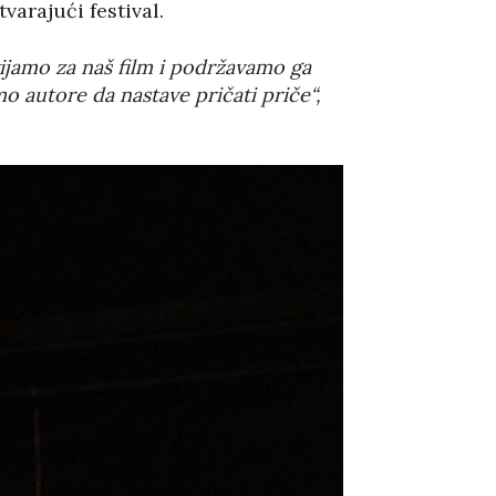
tvarajući festival.
vijamo za naš film i podržavamo ga
o autore da nastave pričati priče“,