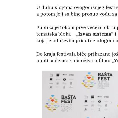
U duhu slogana ovogodišnjeg festiv
a potom je i sa bine prosuo vodu za 
Publika je tokom prve večeri bila u
tematska bloka –
„Izvan sistema“
i
koja je oduševila prisutne ulogom 
Do kraja festivala biće prikazano jo
publika će moći da uživa u filmu
„Y