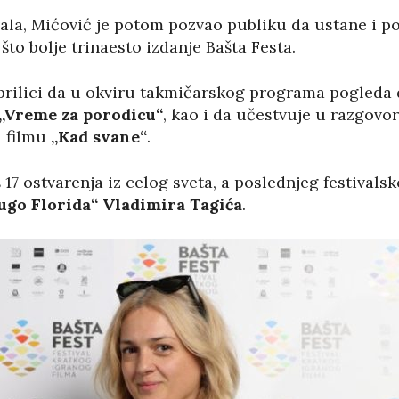
ala, Mićović je potom pozvao publiku da ustane i po
što bolje trinaesto izdanje Bašta Festa.
 prilici da u okviru takmičarskog programa pogleda 
„Vreme za porodicu“
, kao i da učestvuje u razgovo
u filmu
„Kad svane“
.
š 17 ostvarenja iz celog sveta, a poslednjeg festival
ugo Florida“
Vladimira Tagića
.