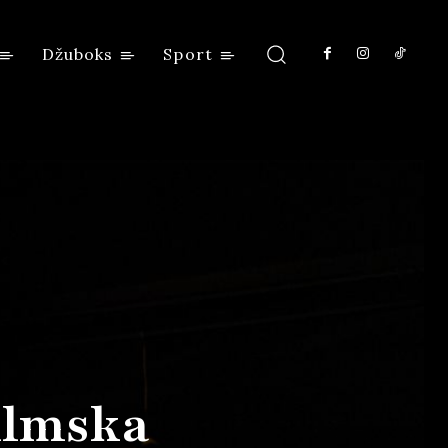
Džuboks
Sport
Filmska