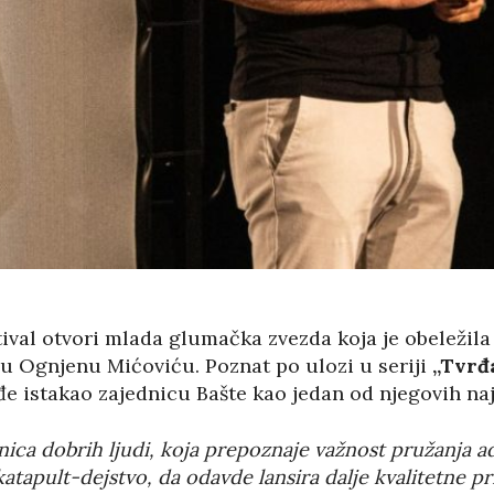
stival otvori mlada glumačka zvezda koja je obeležil
u Ognjenu Mićoviću. Poznat po ulozi u seriji
„Tvrđ
ođe istakao zajednicu Bašte kao jedan od njegovih na
ednica dobrih ljudi, koja prepoznaje važnost pružanja
 katapult-dejstvo, da odavde lansira dalje kvalitetne 