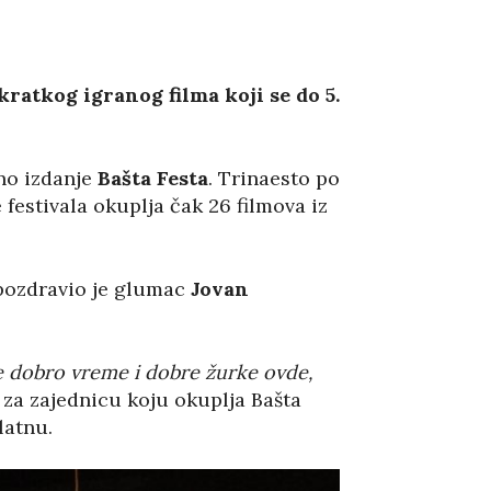
ratkog igranog filma koji se do 5.
dno izdanje
Bašta Festa
. Trinaesto po
e festivala okuplja čak 26 filmova iz
, pozdravio je glumac
Jovan
te dobro vreme i dobre žurke ovde,
e za zajednicu koju okuplja Bašta
latnu.