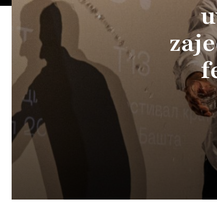
u
zaje
f