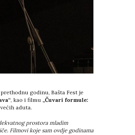
a prethodnu godinu, Bašta Fest je
ava“
, kao i filmu
„Čuvari formule:
jvećih aduta.
 adekvatnog prostora mladim
priče. Filmovi koje sam ovdje godinama