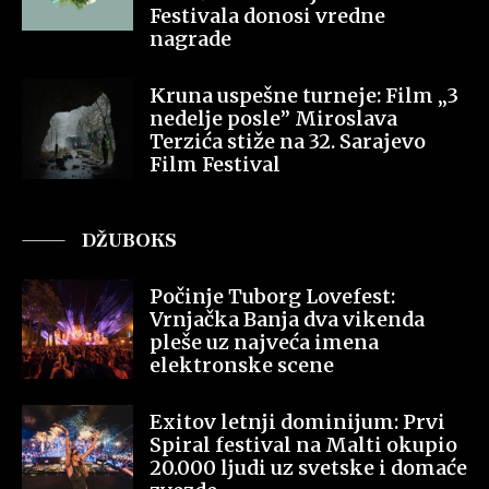
Festivala donosi vredne
nagrade
Kruna uspešne turneje: Film „3
nedelje posle” Miroslava
Terzića stiže na 32. Sarajevo
Film Festival
DŽUBOKS
Počinje Tuborg Lovefest:
Vrnjačka Banja dva vikenda
pleše uz najveća imena
elektronske scene
Exitov letnji dominijum: Prvi
Spiral festival na Malti okupio
20.000 ljudi uz svetske i domaće