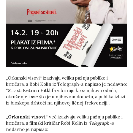
„Orkanski visovi“ izazivaju veliku pažnju publike i
kritičara, a Robi Kolin iz Telegraph-a napisao je nedavno:
“Strasti Ketrin i Hitklifa vibriraju kroz njihovu odeću,
okruženje i sve što je u njihovom dometu, a publika izlazi
iz bioskopa drhteći na njihovoj ličnoj frekvenciji”.
„Orkanski visovi“
već izazivaju veliku pažnju publike i
kritičara, a filmski kritičar Robi Kolin iz
Telegraph-a
nedavno je napisao: