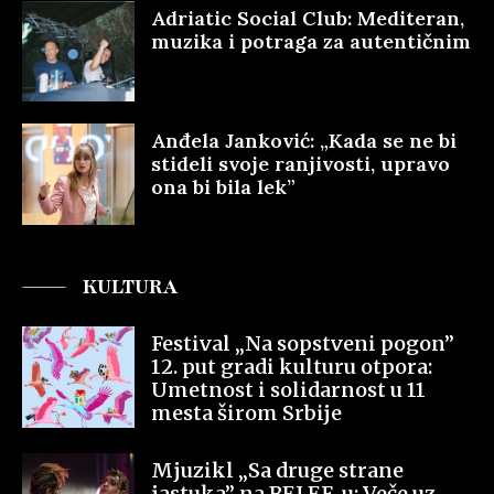
Adriatic Social Club: Mediteran,
muzika i potraga za autentičnim
Anđela Janković: „Kada se ne bi
stideli svoje ranjivosti, upravo
ona bi bila lek”
KULTURA
Festival „Na sopstveni pogon”
12. put gradi kulturu otpora:
Umetnost i solidarnost u 11
mesta širom Srbije
Mjuzikl „Sa druge strane
jastuka” na BELEF-u: Veče uz