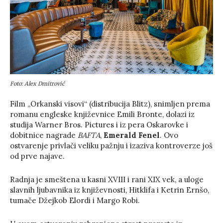
Foto: Alex Dmitrović
Film „Orkanski visovi“ (distribucija Blitz), snimljen prema
romanu engleske književnice Emili Bronte, dolazi iz
studija Warner Bros. Pictures i iz pera Oskarovke i
dobitnice nagrade
BAFTA
,
Emerald Fenel
. Ovo
ostvarenje privlači veliku pažnju i izaziva kontroverze još
od prve najave.
Radnja je smeštena u kasni XVIII i rani XIX vek, a uloge
slavnih ljubavnika iz književnosti, Hitklifa i Ketrin Ernšo,
tumače Džejkob Elordi i Margo Robi.