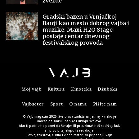
zvezde
Gradski bazen u Vrnjačkoj
Banji kao mesto dobrog vajba i
muzike: Maxi H2O Stage
postaje centar dnevnog
festivalskog provoda
Moj vajb
Kultura
Kinoteka
Džuboks
Vajbseter
Sport
O nama
Pišite nam
© Vajb magazin 2026. Sva prava zadržana, jer hej – neko je
morao da smisli, napiše i uklopi sve ovo.
Ako ti padne na pamet da šeruješ ili preuzimaš naš sadržaj, kul,
ali prvo pitaj ekipu iz redakcije.
Fotke, tekstovi, audio i video materijali pripadaju Vajb