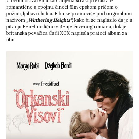
U ovom ostvarenju zabranjena strast prerasta iz
romantične u opojnu, čineći film epskom pričom o
požudi, ljubavi i ludilu. Film se promoviše pod originalnim
nazivom
„Wuthering Heights“
, kako bi se naglasilo da je u
pitanju Fenelino lično viđenje čuvenog romana, dok je
britanska pevačica Čarli XCX napisala prateći album za
film.