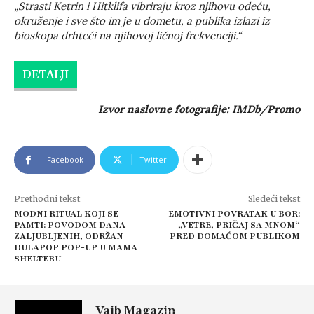
„Strasti Ketrin i Hitklifa vibriraju kroz njihovu odeću,
okruženje i sve što im je u dometu, a publika izlazi iz
bioskopa drhteći na njihovoj ličnoj frekvenciji.“
DETALJI
Izvor naslovne fotografije: IMDb/Promo
Facebook
Twitter
Prethodni tekst
Sledeći tekst
MODNI RITUAL KOJI SE
EMOTIVNI POVRATAK U BOR:
PAMTI: POVODOM DANA
„VETRE, PRIČAJ SA MNOM“
ZALJUBLJENIH, ODRŽAN
PRED DOMAĆOM PUBLIKOM
HULAPOP POP-UP U MAMA
SHELTERU
Vajb Magazin