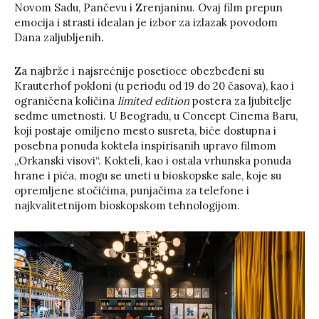
Novom Sadu, Pančevu i Zrenjaninu. Ovaj film prepun
emocija i strasti idealan je izbor za izlazak povodom
Dana zaljubljenih.
Za najbrže i najsrećnije posetioce obezbeđeni su
Krauterhof pokloni (u periodu od 19 do 20 časova), kao i
ograničena količina
limited edition
postera za ljubitelje
sedme umetnosti. U Beogradu, u Concept Cinema Baru,
koji postaje omiljeno mesto susreta, biće dostupna i
posebna ponuda koktela inspirisanih upravo filmom
„Orkanski visovi“. Kokteli, kao i ostala vrhunska ponuda
hrane i pića, mogu se uneti u bioskopske sale, koje su
opremljene stočićima, punjačima za telefone i
najkvalitetnijom bioskopskom tehnologijom.