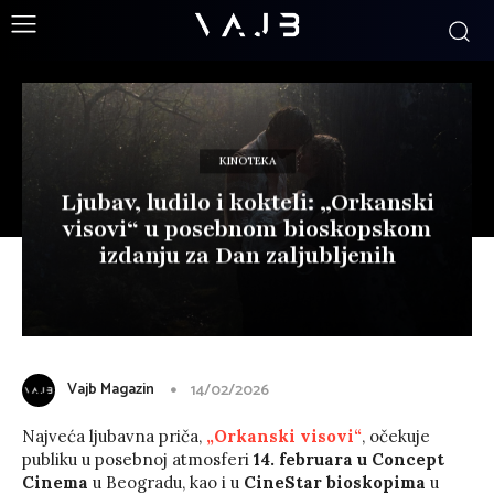
KINOTEKA
Ljubav, ludilo i kokteli: „Orkanski
visovi“ u posebnom bioskopskom
izdanju za Dan zaljubljenih
Vajb Magazin
14/02/2026
Najveća ljubavna priča,
„Orkanski visovi“
, očekuje
publiku u posebnoj atmosferi
14. februara u Concept
Cinema
u Beogradu, kao i u
CineStar bioskopima
u