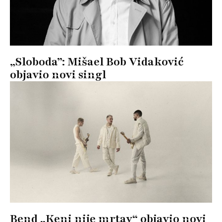
„Sloboda”: Mišael Bob Vidaković
objavio novi singl
Bend „Keni nije mrtav“ objavio novi