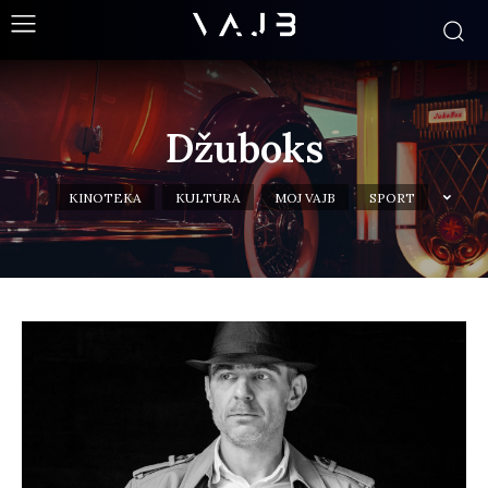
Džuboks
KINOTEKA
KULTURA
MOJ VAJB
SPORT