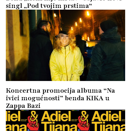
singl „Pod tvojim prstima“
Koncertna promocija albuma “Na
ivici mogućnosti” benda KIKA u
Zappa Bazi