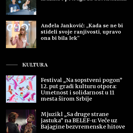
Anđela Janković: „Kada se ne bi
stideli svoje ranjivosti, upravo
ona bi bila lek”
KULTURA
Festival „Na sopstveni pogon”
12. put gradi kulturu otpora:
Umetnost i solidarnost u 11
mesta širom Srbije
Mjuzikl „Sa druge strane
jastuka” na BELEF-u: Veče uz
Bajagine bezvremenske hitove