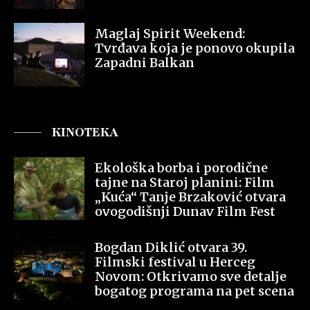
Maglaj Spirit Weekend:
Tvrđava koja je ponovo okupila
Zapadni Balkan
KINOTEKA
Ekološka borba i porodične
tajne na Staroj planini: Film
„Kuća“ Tanje Brzaković otvara
ovogodišnji Dunav Film Fest
Bogdan Diklić otvara 39.
Filmski festival u Herceg
Novom: Otkrivamo sve detalje
bogatog programa na pet scena