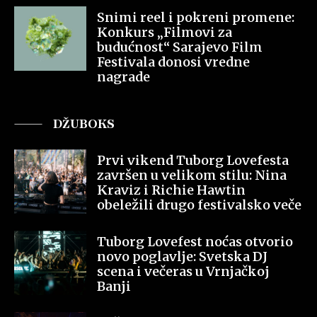
Snimi reel i pokreni promene:
Konkurs „Filmovi za
budućnost“ Sarajevo Film
Festivala donosi vredne
nagrade
DŽUBOKS
Prvi vikend Tuborg Lovefesta
završen u velikom stilu: Nina
Kraviz i Richie Hawtin
obeležili drugo festivalsko veče
Tuborg Lovefest noćas otvorio
novo poglavlje: Svetska DJ
scena i večeras u Vrnjačkoj
Banji