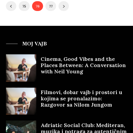
75
76
77
MOJ VAJB
Cinema, Good Vibes and the
Places Between: A Conversation
with Neil Young
Filmovi, dobar vajb i prostori u
kojima se pronalazimo:
Razgovor sa Nilom Jungom
Adriatic Social Club: Mediteran,
muzika i potraga za autentičnim