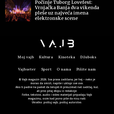
Počinje Tuborg Lovefest:
Vrnjačka Banja dva vikenda
pleše uz najveća imena
elektronske scene
Moj vajb
Kultura
Kinoteka
Džuboks
Vajbseter
Sport
O nama
Pišite nam
© Vajb magazin 2026. Sva prava zadržana, jer hej – neko je
morao da smisli, napiše i uklopi sve ovo.
Ako ti padne na pamet da šeruješ ili preuzimaš naš sadržaj, kul,
ali prvo pitaj ekipu iz redakcije.
Fotke, tekstovi, audio i video materijali pripadaju Vajb
magazinu, osim kad jasno piše da nisu naši.
Ukratko: poštuj vajb, poštuj autorstvo.