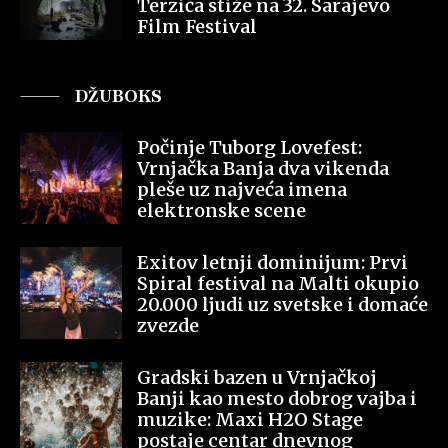
Terzića stiže na 32. Sarajevo
Film Festival
DŽUBOKS
Počinje Tuborg Lovefest:
Vrnjačka Banja dva vikenda
pleše uz najveća imena
elektronske scene
Exitov letnji dominijum: Prvi
Spiral festival na Malti okupio
20.000 ljudi uz svetske i domaće
zvezde
Gradski bazen u Vrnjačkoj
Banji kao mesto dobrog vajba i
muzike: Maxi H2O Stage
postaje centar dnevnog