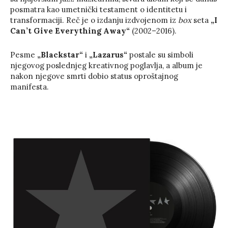
posmatra kao umetnički testament o identitetu i
transformaciji. Reč je o izdanju izdvojenom iz
box
seta
„I
Can’t Give Everything Away“
(2002–2016).
Pesme
„Blackstar“
i
„Lazarus“
postale su simboli
njegovog poslednjeg kreativnog poglavlja, a album je
nakon njegove smrti dobio status oproštajnog
manifesta.