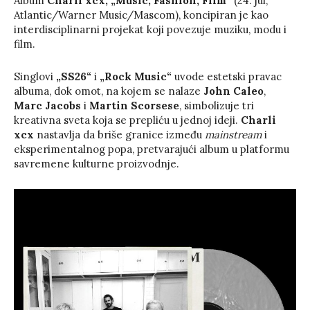
Album
Charli xcx, „Music, Fashion, Film“
(24. jul,
Atlantic/Warner Music/Mascom), koncipiran je kao
interdisciplinarni projekat koji povezuje muziku, modu i
film.
Singlovi
„SS26“
i
„Rock Music“
uvode estetski pravac
albuma, dok omot, na kojem se nalaze
John Caleo
,
Marc Jacobs
i
Martin Scorsese
, simbolizuje tri
kreativna sveta koja se prepliću u jednoj ideji.
Charli
xcx
nastavlja da briše granice između
mainstream
i
eksperimentalnog popa, pretvarajući album u platformu
savremene kulturne proizvodnje.