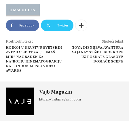
mascom.rs.
Facebook
Twitter
Prethodni tekst
Sledeći tekst
KOIKOI U DRUŠTVU SVETSKIH
NOVA DIZNIJEVA AVANTURA
ZVEZDA: SPOT ZA „TI IMAŠ
„VAJANA“ STIŽE U BIOSKOPE
MIR“ NAGRAĐEN ZA
UZ POZNATE GLASOVE
NAJBOLJU KINEMATOGRAFIJU
DOMAĆE SCENE
NA LONDON MUSIC VIDEO
AWARDS
Vajb Magazin
https://vajbmagazin.com