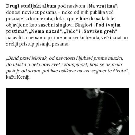
Drugi studijski album
pod nazivom
„Na vratima“
,
donosi novi set pesama – neke od njih publika već
poznaje sa koncerata, dok su pojedine do sada bile
objavljene kao zasebni singlovi. Singlovi
„Pod tvojim
prstima“
,
„Nema nazad“
,
„Telo“
i
„Savršen greh“
najavili su ne samo promenu u zvuku benda, već i znatno
zreliji pristup pisanju pesama.
„Bend pravi iskorak, od naivnosti i ljubavi prema muzici,
do ulaska u neki novi svet i zbunjenost, koja se uz malo
pažnje od strane publike oslikava na sve segmente života“
,
kažu Keniji.