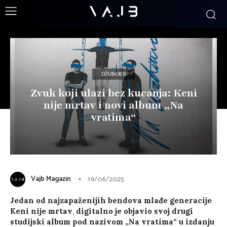
DŽUBOKS
Zvuk koji ulazi bez kucanja: Keni
nije mrtav i novi album „Na
vratima“
Vajb Magazin
19/06/2025
Jedan od najzapaženijih bendova mlađe generacije
Keni nije mrtav
,
digitalno je objavio svoj drugi
studijski album pod nazivom „Na vratima“ u izdanju