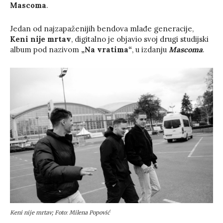
Mascoma
.
Jedan od najzapaženijih bendova mlađe generacije,
Keni nije mrtav
, digitalno je objavio svoj drugi studijski
album pod nazivom
„Na vratima“
, u izdanju
Mascoma
.
Keni nije mrtav; Foto: Milena Popović