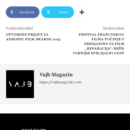
Facebook
Twitter
Prethodni tekst
Sledeći tekst
OTVORENE PRIJAVE ZA
FESTIVAL FRANCUSKOG
ADRIATIC FILM AWARDS 2025
FILMA POČINJE U
ZRENJANINU UZ FILM
„REPARACIJA“: REŽIS
VARNJIJE SPECIJALNI GOST
Vajb Magazin
https://vajbmagazin.com