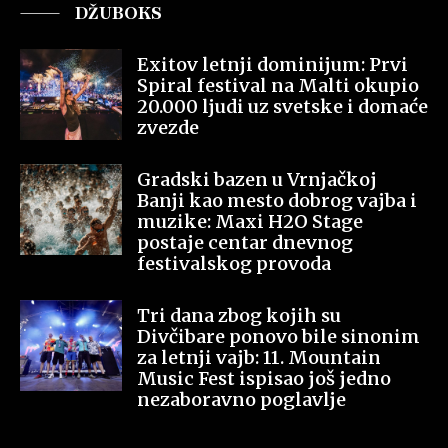
DŽUBOKS
Exitov letnji dominijum: Prvi
Spiral festival na Malti okupio
20.000 ljudi uz svetske i domaće
zvezde
Gradski bazen u Vrnjačkoj
Banji kao mesto dobrog vajba i
muzike: Maxi H2O Stage
postaje centar dnevnog
festivalskog provoda
Tri dana zbog kojih su
Divčibare ponovo bile sinonim
za letnji vajb: 11. Mountain
Music Fest ispisao još jedno
nezaboravno poglavlje