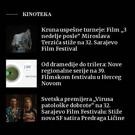
KINOTEKA
Kruna uspešne turneje: Film „3
nedelje posle” Miroslava
Terzića stiže na 32. Sarajevo
Film Festival
Od dramedije do trilera: Nove
regionalne serije na 39.
Filmskom festivalu u Herceg
Novom
Svetska premijera „Virusa
patološke dobrote” na 32.
Sarajevo Film Festivalu: Stiže
nova SF satira Predraga Ličine