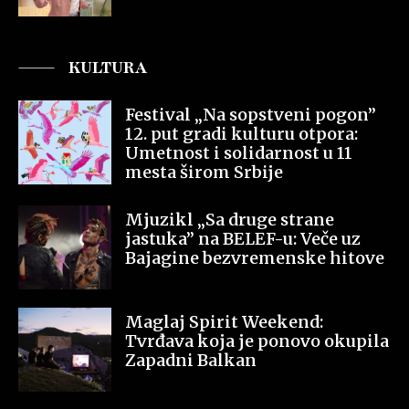
KULTURA
Festival „Na sopstveni pogon”
12. put gradi kulturu otpora:
Umetnost i solidarnost u 11
mesta širom Srbije
Mjuzikl „Sa druge strane
jastuka” na BELEF-u: Veče uz
Bajagine bezvremenske hitove
Maglaj Spirit Weekend:
Tvrđava koja je ponovo okupila
Zapadni Balkan