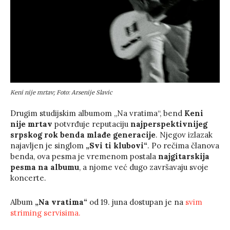
Keni nije mrtav; Foto: Arsenije Slavic
Drugim studijskim albumom „Na vratima“, bend
Keni
nije mrtav
potvrđuje reputaciju
najperspektivnijeg
srpskog rok benda mlađe generacije
. Njegov izlazak
najavljen je singlom
„Svi ti klubovi“
. Po rečima članova
benda, ova pesma je vremenom postala
najgitarskija
pesma na albumu
, a njome već dugo završavaju svoje
koncerte.
Album
„Na vratima“
od 19. juna dostupan je na
svim
striming servisima.