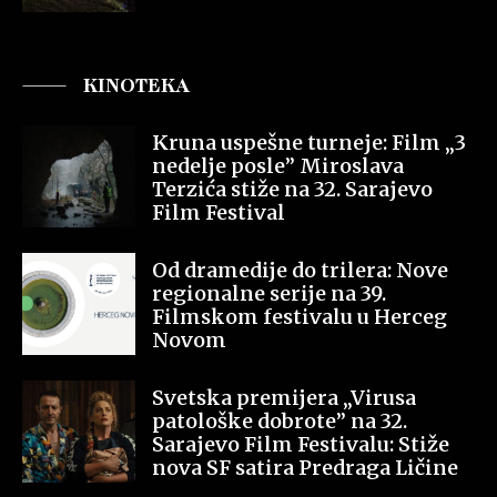
KINOTEKA
Kruna uspešne turneje: Film „3
nedelje posle” Miroslava
Terzića stiže na 32. Sarajevo
Film Festival
Od dramedije do trilera: Nove
regionalne serije na 39.
Filmskom festivalu u Herceg
Novom
Svetska premijera „Virusa
patološke dobrote” na 32.
Sarajevo Film Festivalu: Stiže
nova SF satira Predraga Ličine