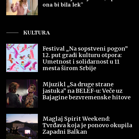
ona bi bila lek”
KULTURA
Festival „Na sopstveni pogon”
12. put gradi kulturu otpora:
Umetnost i solidarnost u 11
mesta širom Srbije
Mjuzikl „Sa druge strane
jastuka” na BELEF-u: Veče uz
Bajagine bezvremenske hitove
Maglaj Spirit Weekend:
Tvrđava koja je ponovo okupila
Zapadni Balkan