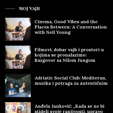
MOJ VAJB
Cinema, Good Vibes and the
Places Between: A Conversation
with Neil Young
Filmovi, dobar vajb i prostori u
kojima se pronalazimo:
Razgovor sa Nilom Jungom
Adriatic Social Club: Mediteran,
muzika i potraga za autentičnim
Anđela Janković: „Kada se ne bi
stideli svoje ranjivosti, upravo