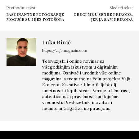
Prethodni tekst
Sledeći tekst
FASCINANTNE FOTOGRAFIJE
OBUCI ME U SENKE PRIRODE,
MOGUĆE SU I BEZ FOTOŠOPA
JER JA SAM PRIRODA
Luka Binić
https://vajbmagazin.com
Televizijski i online novinar sa
višegodišnjim iskustvom u digitalnim
medijima. Osnivač i urednik više online
magazina, a trenutno na čelu projekta Vajb
Koncept. Kreativac, filmofil, ljubitelj
umetnosti i lepih stvari. Veruje u lični rast,
autentičnost i pravičnost kao ključne
vrednosti. Preduzetnik, inovator i
neumorni tragač za inspiracijom.