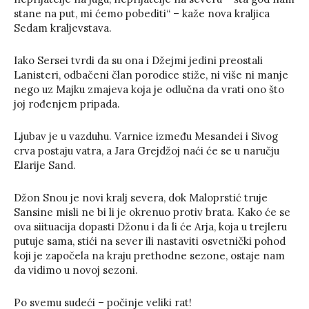
stane na put, mi ćemo pobediti“ – kaže nova kraljica
Sedam kraljevstava.
Iako Sersei tvrdi da su ona i Džejmi jedini preostali
Lanisteri, odbačeni član porodice stiže, ni više ni manje
nego uz Majku zmajeva koja je odlučna da vrati ono što
joj rođenjem pripada.
Ljubav je u vazduhu. Varnice između Mesandei i Sivog
crva postaju vatra, a Jara Grejdžoj naći će se u naručju
Elarije Sand.
Džon Snou je novi kralj severa, dok Maloprstić truje
Sansine misli ne bi li je okrenuo protiv brata. Kako će se
ova siituacija dopasti Džonu i da li će Arja, koja u trejleru
putuje sama, stići na sever ili nastaviti osvetnički pohod
koji je započela na kraju prethodne sezone, ostaje nam
da vidimo u novoj sezoni.
Po svemu sudeći – počinje veliki rat!