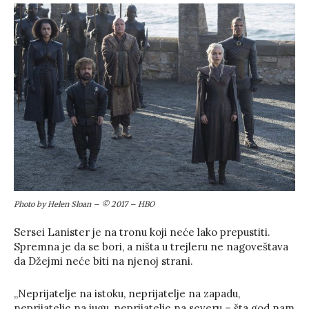
Photo by Helen Sloan – © 2017 – HBO
Sersei Lanister je na tronu koji neće lako prepustiti.
Spremna je da se bori, a ništa u trejleru ne nagoveštava
da Džejmi neće biti na njenoj strani.
„Neprijatelje na istoku, neprijatelje na zapadu,
neprijatelje na jugu, neprijatelje na severu – šta god nam