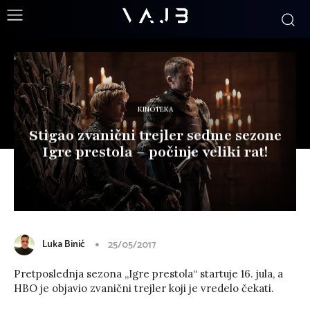
KINOTEKA
Stigao zvanični trejler sedme sezone
Igre prestola – počinje veliki rat!
Luka Binić
25/05/2017
Pretposlednja sezona „Igre prestola“ startuje 16. jula, a
HBO je objavio zvanični trejler koji je vredelo čekati.