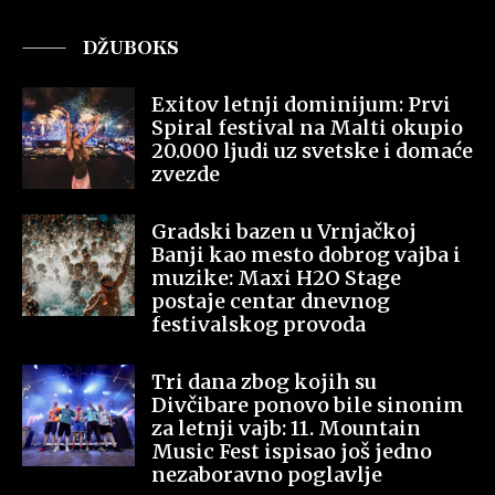
DŽUBOKS
Exitov letnji dominijum: Prvi
Spiral festival na Malti okupio
20.000 ljudi uz svetske i domaće
zvezde
Gradski bazen u Vrnjačkoj
Banji kao mesto dobrog vajba i
muzike: Maxi H2O Stage
postaje centar dnevnog
festivalskog provoda
Tri dana zbog kojih su
Divčibare ponovo bile sinonim
za letnji vajb: 11. Mountain
Music Fest ispisao još jedno
nezaboravno poglavlje