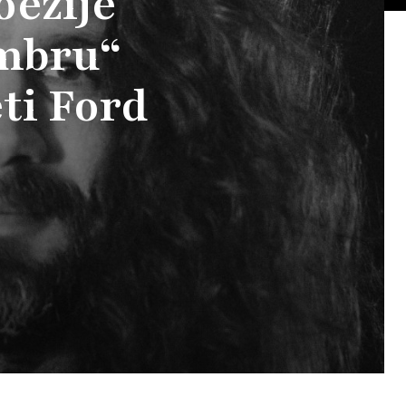
oezije
embru“
ti Ford