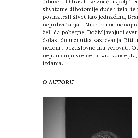
čitaocu. Odraziti se znači ispoljit
shvatanje dihotomije duše i tela, t
posmatrali život kao jednačinu, Br
neprihvatanja… Niko nema monopol n
želi da pobegne. Doživljavajući svet
dolazi do trenutka sazrevanja. Biti
nekom i bezuslovno mu verovati. Otv
nepoimanju vremena kao koncepta, os
izdanja.
O AUTORU