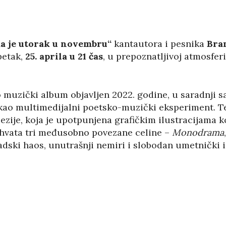
a je utorak u novembru“
kantautora i pesnika
Bra
petak,
25. aprila u 21 čas
, u prepoznatljivoj atmosfe
o muzički album objavljen 2022. godine, u saradnji 
e kao multimedijalni poetsko-muzički eksperiment. T
oezije, koja je upotpunjena grafičkim ilustracijama 
hvata tri međusobno povezane celine –
Monodrama
adski haos, unutrašnji nemiri i slobodan umetnički i