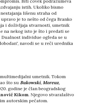
a kompromis. Biti čovek podrazumeva
zdvajanju istih. Ukoliko bismo
nestajanja lišenu straha od
upravo je to nešto od čega Branko
a i doživljaja stvarnosti, umetnik
 na nekog isto je što i predati se
. Dualnost individue ogleda se u
lobodan“, navodi se u reči urednika
i multimedijalni umetnik. Tokom
kao što su
Bukowski
,
Moreuz
,
 2020. godine je član beogradskog
anović Kikom
. Njegovo stvaralaštvo
akim autorskim pečatom.