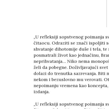
„U refleksiji sopstvenog poimanja s
čitaocu. Odraziti se znači ispoljit
shvatanje dihotomije duše i tela, t
posmatrali život kao jednačinu, Br
neprihvatanja… Niko nema monopol 
želi da pobegne. Doživljavajući sve
dolazi do trenutka sazrevanja. Biti
nekom i bezuslovno mu verovati. Otv
nepoimanju vremena kao koncepta, os
izdanja.
„U refleksiji sopstvenog poimanja s