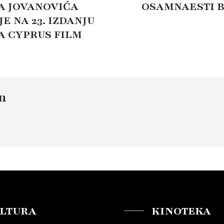
DA JOVANOVIĆA
OSAMNAESTI BE
E NA 23. IZDANJU
 CYPRUS FILM
n
LTURA
KINOTEKA