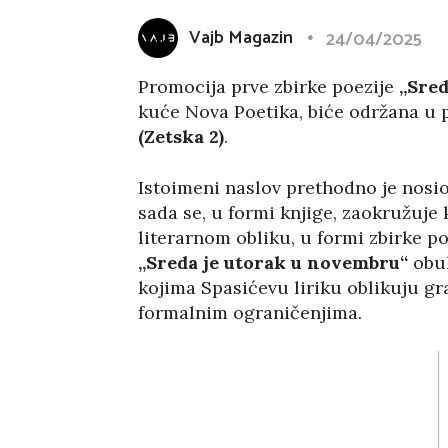
Vajb Magazin
24/04/2025
Promocija prve zbirke poezije
„Sred
kuće Nova Poetika, biće održana u 
(Zetska 2)
.
Istoimeni naslov prethodno je nosi
sada se, u formi knjige, zaokružuj
literarnom obliku, u formi zbirke p
„Sreda je utorak u novembru“
obu
kojima Spasićevu liriku oblikuju gr
formalnim ograničenjima.