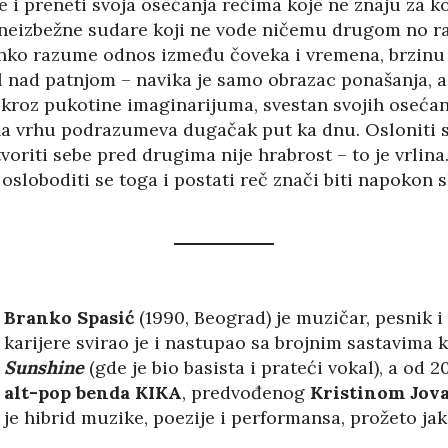
i se i preneti svoja osećanja rečima koje ne znaju z
e neizbežne sudare koji ne vode ničemu drugom no ra
anko razume odnos između čoveka i vremena, brzinu 
ad patnjom – navika je samo obrazac ponašanja, a 
 kroz pukotine imaginarijuma, svestan svojih osećanj
 na vrhu podrazumeva dugačak put ka dnu. Osloniti se
oriti sebe pred drugima nije hrabrost – to je vrlina
loboditi se toga i postati reč znači biti napokon s
Branko Spasić
(1990, Beograd) je muzičar, pesnik 
karijere svirao je i nastupao sa brojnim sastavima 
Sunshine
(gde je bio basista i prateći vokal), a od
alt-pop benda KIKA
, predvođenog
Kristinom Jov
je hibrid muzike, poezije i performansa, prožeto j