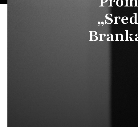
Promo
„Sred
Branka