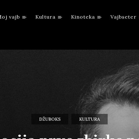
oj vajb
Kultura
Kinoteka
Vajbseter
DŽUBOKS
KULTURA