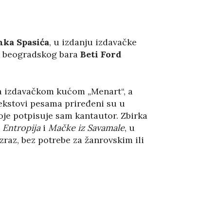
nka Spasića
, u izdanju izdavačke
ri beogradskog bara
Beti Ford
sa izdavačkom kućom „Menart“, a
ekstovi pesama priređeni su u
koje potpisuje sam kantautor. Zbirka
,
Entropija
i
Mačke iz Savamale
, u
zraz, bez potrebe za žanrovskim ili