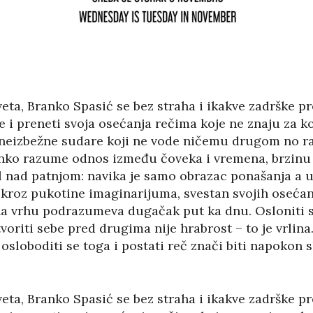
veta, Branko Spasić se bez straha i ikakve zadrške p
i se i preneti svoja osećanja rečima koje ne znaju z
e neizbežne sudare koji ne vode ničemu drugom no ra
anko razume odnos između čoveka i vremena, brzinu 
nad patnjom: navika je samo obrazac ponašanja a u
t kroz pukotine imaginarijuma, svestan svojih osećanj
 na vrhu podrazumeva dugačak put ka dnu. Osloniti se
oriti sebe pred drugima nije hrabrost – to je vrlina
loboditi se toga i postati reč znači biti napokon s
veta, Branko Spasić se bez straha i ikakve zadrške p