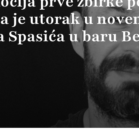
cija prve zbirke p
a je utorak u nov
 Spasića u baru Be