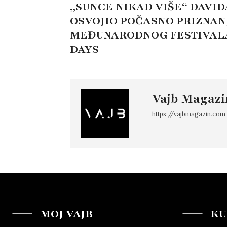
„SUNCE NIKAD VIŠE“ DAVI
OSVOJIO POČASNO PRIZNANJ
MEĐUNARODNOG FESTIVALA
DAYS
Vajb Magazi
https://vajbmagazin.com
MOJ VAJB
KU