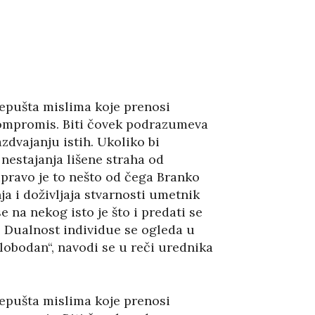
repušta mislima koje prenosi
a kompromis. Biti čovek podrazumeva
zdvajanju istih. Ukoliko bi
nestajanja lišene straha od
pravo je to nešto od čega Branko
a i doživljaja stvarnosti umetnik
 na nekog isto je što i predati se
. Dualnost individue se ogleda u
lobodan“, navodi se u reči urednika
repušta mislima koje prenosi