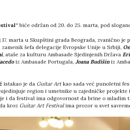
stival“
biće održan od 20. do 25. marta, pod sloga
j 17. marta u Skupštini grada Beograda, zvanično je
li zamenik šefa delegacije Evropske Unije u Srbiji,
Os
i
, ataše za kulturu Ambasade Sjedinjenih Država
Er
acedo
iz Ambasade Portugala,
Joana Budišin
iz Amba
ć
istakao je da
Guitar Art
kao sada već punoletni fest
ujedinjuje region i umetnike u zajedničke projekte 
 je i da festival ima odgovornost da brine o mladi
 da kroz
Guitar Art Festival
ima prozor u svet savrem