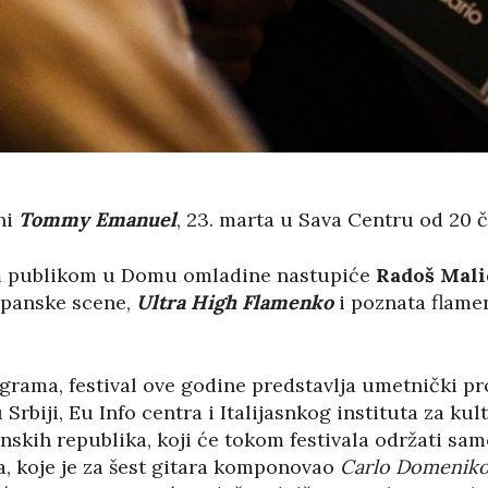
ni
Tommy Emanuel
, 23. marta u Sava Centru od 20 
om publikom u Domu omladine nastupiće
Radoš Mali
španske scene,
Ultra High Flamenko
i poznata flame
rama, festival ove godine predstavlja umetnički proj
rbiji, Eu Info centra i Italijasnkog instituta za kul
enskih republika, koji će tokom festivala održati sa
, koje je za šest gitara komponovao
Carlo Domenik