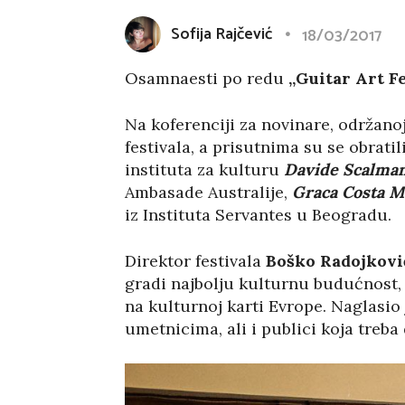
Sofija Rajčević
18/03/2017
Osamnaesti po redu
„Guitar Art Fe
Na koferenciji za novinare, održano
festivala, a prisutnima su se obrati
instituta za kulturu
Davide Scalman
Ambasade Australije,
Graca Costa M
iz Instituta Servantes u Beogradu.
Direktor festivala
Boško Radojkovi
gradi najbolju kulturnu budućnost, 
na kulturnoj karti Evrope. Naglasio
umetnicima, ali i publici koja treba