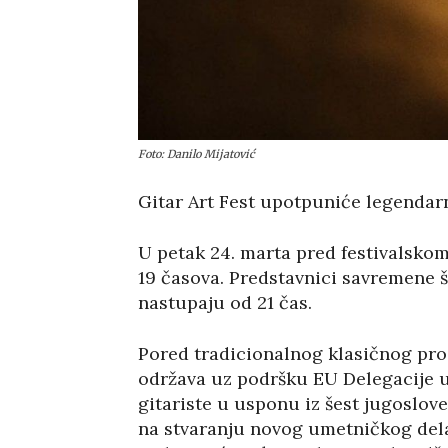
Foto: Danilo Mijatović
Gitar Art Fest upotpuniće legendar
U petak 24. marta pred festivalsk
19 časova. Predstavnici savremene 
nastupaju od 21 čas.
Pored tradicionalnog klasičnog prog
održava uz podršku EU Delegacije u S
gitariste u usponu iz šest jugoslov
na stvaranju novog umetničkog dela