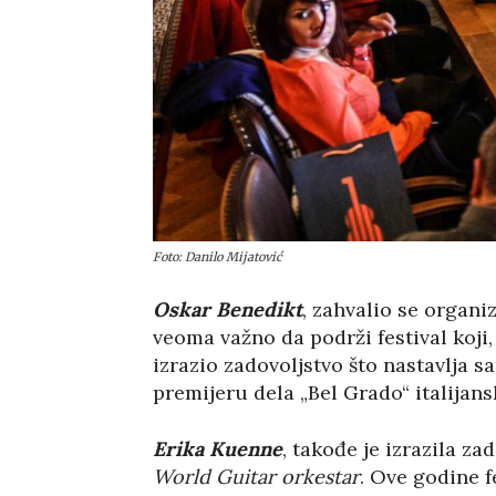
Foto: Danilo Mijatović
Oskar Benedikt
, zahvalio se organi
veoma važno da podrži festival koji,
izrazio zadovoljstvo što nastavlja s
premijeru dela „Bel Grado“ italija
Erika Kuenne
, takođe je izrazila z
World Guitar orkestar
. Ove godine f