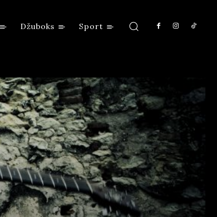
Džuboks
Sport