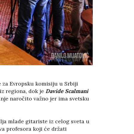
je za Evropsku komisiju u Srbiji
iz regiona, dok je
Davide Scalmani
anje naročito važno jer ima svetsku
lja mlade gitariste iz celog sveta u
va profesora koji će držati