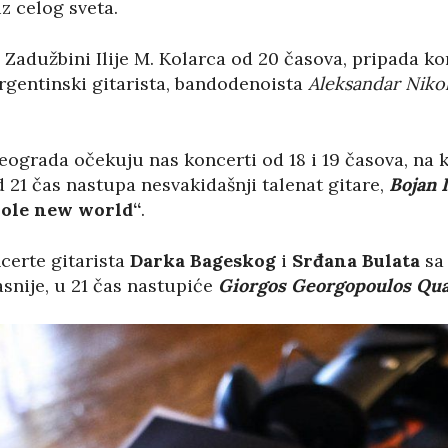
z celog sveta.
u Zadužbini Ilije M. Kolarca od 20 časova, pripada k
rgentinski gitarista, bandodenoista
Aleksandar
Niko
rada očekuju nas koncerti od 18 i 19 časova, na ko
d 21 čas nastupa nesvakidašnji talenat gitare,
Bojan 
ole new world“
.
ncerte gitarista
Darka Bageskog
i
Srđana Bulata
sa 
snije, u 21 čas nastupiće
Giorgos Georgopoulos Qua