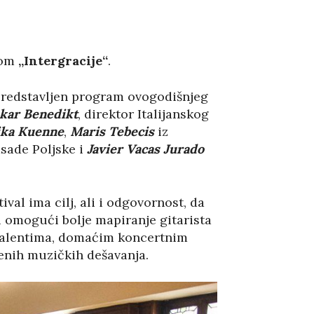
nom
„Intergracije“
.
 predstavljen program ovogodišnjeg
kar Benedikt
, direktor Italijanskog
ika Kuenne
,
Maris Tebecis
iz
sade Poljske i
Javier Vacas Jurado
ival ima cilj, ali i odgovornost, da
i omogući bolje mapiranje gitarista
m talentima, domaćim koncertnim
enih muzičkih dešavanja.