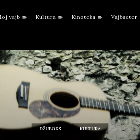
oj vajb
Kultura
Kinoteka
Vajbseter
DŽUBOKS
KULTURA