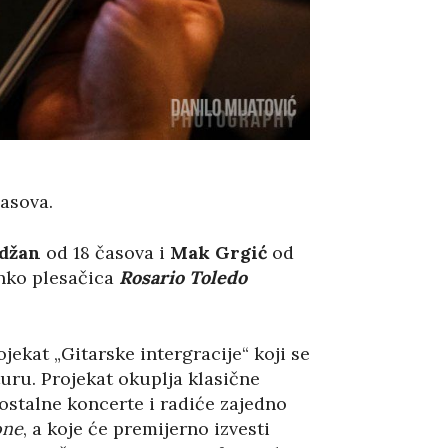
časova.
džan
od 18 časova i
Mak Grgić
od
nko plesačica
Rosario Toledo
ekat „Gitarske intergracije“ koji se
turu. Projekat okuplja klasične
mostalne koncerte i radiće zajedno
one
, a koje će premijerno izvesti