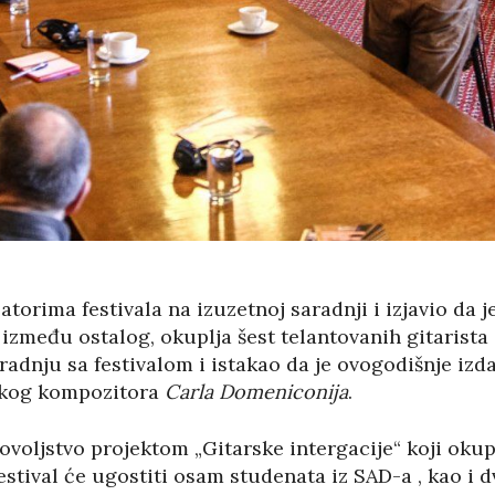
zatorima festivala na izuzetnoj saradnji i izjavio da 
 između ostalog, okuplja šest telantovanih gitarista 
aradnju sa festivalom i istakao da je ovogodišnje izd
nskog kompozitora
Carla Domeniconija
.
adovoljstvo projektom „Gitarske intergacije“ koji okup
estival će ugostiti osam studenata iz SAD-a , kao i d