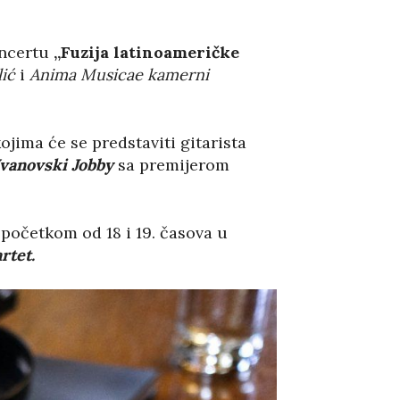
oncertu
„
Fuzija latinoameričke
lić
i
Anima Musicae kamerni
jima će se predstaviti gitarista
Ivanovski Jobby
sa premijerom
početkom od 18 i 19. časova u
rtet.