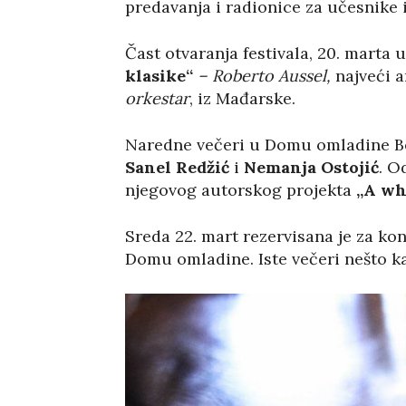
predavanja i radionice za učesnike i
Čast otvaranja festivala, 20. marta 
klasike“
– Roberto Aussel,
najveći a
orkestar
, iz Mađarske.
Naredne večeri u Domu omladine Beog
Sanel Redžić
i
Nemanja Ostojić
. O
njegovog autorskog projekta
„A wh
Sreda 22. mart rezervisana je za ko
Domu omladine. Iste večeri nešto ka