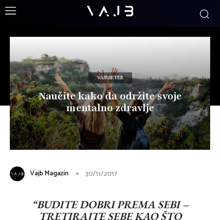
VAJBSETER
Naučite kako da održite svoje
mentalno zdravlje
Vajb Magazin
30/11/2017
“BUDITE DOBRI PREMA SEBI –
TRETIRAJTE SEBE KAO ŠTO