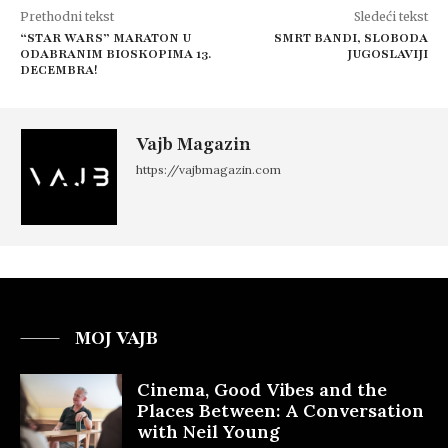
Prethodni tekst
Sledeći tekst
“STAR WARS” MARATON U
SMRT BANDI, SLOBODA
ODABRANIM BIOSKOPIMA 13.
JUGOSLAVIJI
DECEMBRA!
Vajb Magazin
https://vajbmagazin.com
MOJ VAJB
Cinema, Good Vibes and the
Places Between: A Conversation
with Neil Young