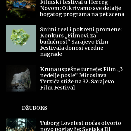
Filmski festival u Herceg
Novom: Otkrivamo sve detalje
bogatog programa na pet scena
Snimi reel i pokreni promene:
Konkurs „Filmovi za
budućnost“ Sarajevo Film
Festivala donosi vredne
nagrade
Kruna uspešne turneje: Film „3
nedelje posle” Miroslava
Terzića stiže na 32. Sarajevo
Film Festival
DŽUBOKS
Tuborg Lovefest noćas otvorio
novo poglavlje: Svetska DJ