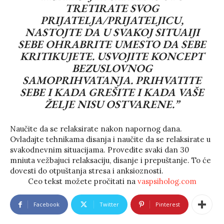
TRETIRATE SVOG
PRIJATELJA/PRIJATELJICU,
NASTOJTE DA U SVAKOJ SITUAIJI
SEBE OHRABRITE UMESTO DA SEBE
KRITIKUJETE. USVOJITE KONCEPT
BEZUSLOVNOG
SAMOPRIHVATANJA. PRIHVATITE
SEBE I KADA GREŠITE I KADA VAŠE
ŽELJE NISU OSTVARENE.”
Naučite da se relaksirate nakon napornog dana.
Ovladajte tehnikama disanja i naučite da se relaksirate u
svakodnevnim situacijama. Provedite svaki dan 30
mniuta vežbajuci relaksaciju, disanje i prepuštanje. To će
dovesti do otpuštanja stresa i anksioznosti.
Ceo tekst možete pročitati na
vaspsiholog.com
Facebook
Twitter
Pinterest