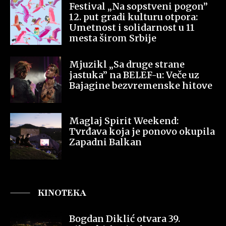
Festival „Na sopstveni pogon”
12. put gradi kulturu otpora:
Umetnost i solidarnost u 11
mesta širom Srbije
Mjuzikl „Sa druge strane
jastuka” na BELEF-u: Veče uz
Bajagine bezvremenske hitove
Maglaj Spirit Weekend:
Tvrđava koja je ponovo okupila
Zapadni Balkan
KINOTEKA
Bogdan Diklić otvara 39.