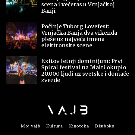
scena i večeras u Vrnjačkoj
Banji
Počinje Tuborg Lovefest:
Vrnjačka Banja dva vikenda
pleše uz najveća imena
elektronske scene
Exitov letnji dominijum: Prvi
Spiral festival na Malti okupio
20.000 ljudi uz svetske i domaće
zvezde
Moj vajb
Kultura
Kinoteka
Džuboks