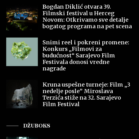
Bogdan Diklić otvara 39.
Filmski festival u Herceg
Novom: Otkrivamo sve detalje
bogatog programa na pet scena
Snimi reel i pokreni promene:
Konkurs „Filmovi za
budućnost“ Sarajevo Film
Festivala donosi vredne
nagrade
Kruna uspešne turneje: Film „3
nedelje posle” Miroslava
Terzića stiže na 32. Sarajevo
Film Festival
DŽUBOKS