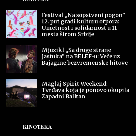
Festival „Na sopstveni pogon”
12. put gradi kulturu otpora:
Umetnost i solidarnost u 11
mesta širom Srbije
Mjuzikl „Sa druge strane
jastuka” na BELEF-u: Veče uz
Bajagine bezvremenske hitove
Maglaj Spirit Weekend:
Tvrđava koja je ponovo okupila
Zapadni Balkan
KINOTEKA