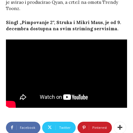
je svirao i producirao Qyan, a crtež na omotu Trendy
Toonz.
Singl „Pimpovanje 2“, Struka i Mikri Maus, je od 9.
decembra dostupna na svim striming servisima.
Facebook
Twitter
Pinterest