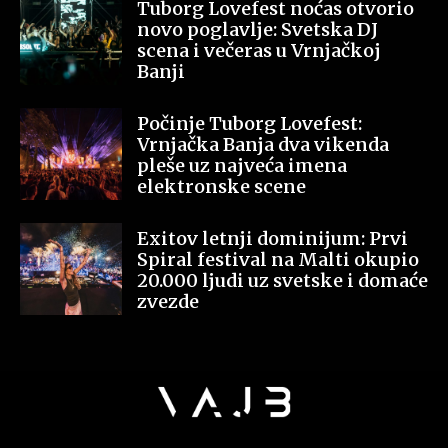
Tuborg Lovefest noćas otvorio
novo poglavlje: Svetska DJ
scena i večeras u Vrnjačkoj
Banji
Počinje Tuborg Lovefest:
Vrnjačka Banja dva vikenda
pleše uz najveća imena
elektronske scene
Exitov letnji dominijum: Prvi
Spiral festival na Malti okupio
20.000 ljudi uz svetske i domaće
zvezde