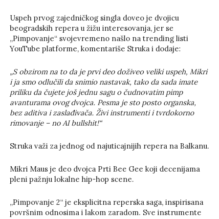
Uspeh prvog zajedničkog singla doveo je dvojicu
beogradskih repera u žižu interesovanja, jer se
„Pimpovanje“ svojevremeno našlo na trending listi
YouTube platforme, komentariše Struka i dodaje:
„S obzirom na to da je prvi deo doživeo veliki uspeh, Mikri
i ja smo odlučili da snimio nastavak, tako da sada imate
priliku da čujete još jednu sagu o čudnovatim pimp
avanturama ovog dvojca. Pesma je sto posto organska,
bez aditiva i zaslađivača. Živi instrumenti i tvrdokorno
rimovanje – no AI bullshit!“
Struka važi za jednog od najuticajnijih repera na Balkanu.
Mikri Maus je deo dvojca Prti Bee Gee koji decenijama
pleni pažnju lokalne hip-hop scene.
„Pimpovanje 2“ je eksplicitna reperska saga, inspirisana
površnim odnosima i lakom zaradom. Sve instrumente