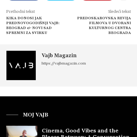
Prethodni tekst
Sledeći tekst
KIKA DONOSI JAK
PREDOSKAROVSKA REVIJA
PREDNOVOGODIŠNJI VAJB:
FILMOVA U DVORANI
BEOGRAD & NOVI SAD
KULTURNOG CENTRA
SPREMNI ZA SVIRKU
BEOGRADA
Vajb Magazin
https://vajbmagazin.com
MOJ VAJB
Cinema, Good Vibes and the
Places Between: A Conversation