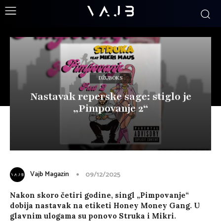
DŽUBOKS
Nastavak reperske sage: stiglo je
„Pimpovanje 2“
Vajb Magazin
09/12/2025
Nakon skoro četiri godine, singl „Pimpovanje“
dobija nastavak na etiketi Honey Money Gang. U
glavnim ulogama su ponovo Struka i Mikri.