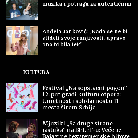
muzika i potraga za autentičnim
Anđela Janković: „Kada se ne bi
stideli svoje ranjivosti, upravo
ona bi bila lek”
KULTURA
Festival „Na sopstveni pogon”
12. put gradi kulturu otpora:
Umetnost i solidarnost u 11
mesta širom Srbije
Mjuzikl „Sa druge strane
jastuka” na BELEF-u: Veče uz
Bajagine bezvremenske hitove