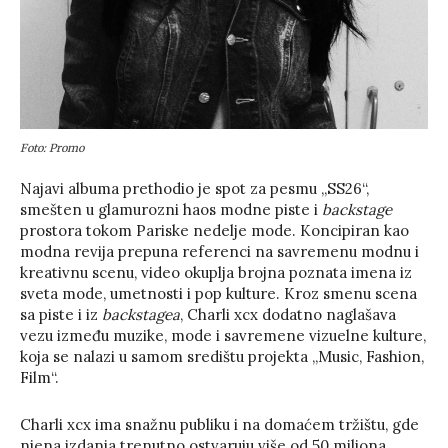
Foto: Promo
Najavi albuma prethodio je spot za pesmu „SS26“,
smešten u glamurozni haos modne piste i
backstage
prostora tokom Pariske nedelje mode. Koncipiran kao
modna revija prepuna referenci na savremenu modnu i
kreativnu scenu, video okuplja brojna poznata imena iz
sveta mode, umetnosti i pop kulture. Kroz smenu scena
sa piste i iz
backstagea
, Charli xcx dodatno naglašava
vezu između muzike, mode i savremene vizuelne kulture,
koja se nalazi u samom središtu projekta „Music, Fashion,
Film“.
Charli xcx ima snažnu publiku i na domaćem tržištu, gde
njena izdanja trenutno ostvaruju više od 50 miliona