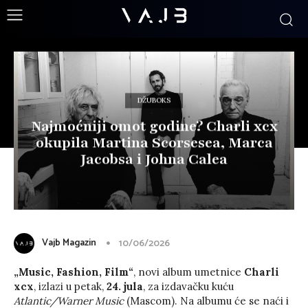
DŽUBOKS
Najmoćniji omot godine? Charli xcx
okupila Martina Scorsesea, Marca
Jacobsa i Johna Calea
Vajb Magazin
10/06/2026
„Music, Fashion, Film“
, novi album umetnice
Charli
xcx
, izlazi u petak,
24. jula
, za izdavačku kuću
Atlantic/Warner Music
(Mascom). Na albumu će se naći i