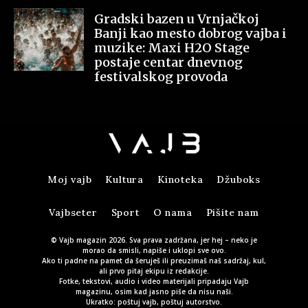
Gradski bazen u Vrnjačkoj
Banji kao mesto dobrog vajba i
muzike: Maxi H2O Stage
postaje centar dnevnog
festivalskog provoda
Moj vajb
Kultura
Kinoteka
Džuboks
Vajbseter
Sport
O nama
Pišite nam
© Vajb magazin 2026. Sva prava zadržana, jer hej – neko je
morao da smisli, napiše i uklopi sve ovo.
Ako ti padne na pamet da šeruješ ili preuzimaš naš sadržaj, kul,
ali prvo pitaj ekipu iz redakcije.
Fotke, tekstovi, audio i video materijali pripadaju Vajb
magazinu, osim kad jasno piše da nisu naši.
Ukratko: poštuj vajb, poštuj autorstvo.