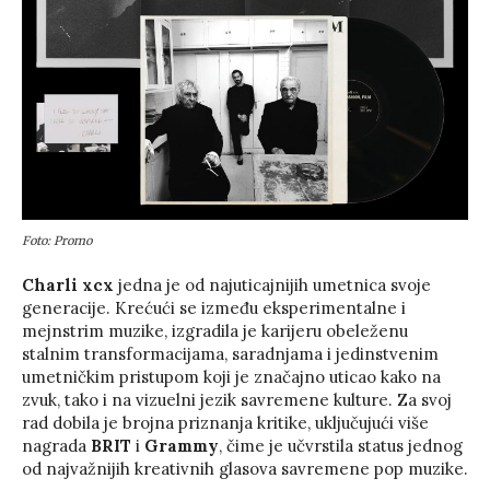
Foto: Promo
Charli xcx
jedna je od najuticajnijih umetnica svoje
generacije. Krećući se između eksperimentalne i
mejnstrim muzike, izgradila je karijeru obeleženu
stalnim transformacijama, saradnjama i jedinstvenim
umetničkim pristupom koji je značajno uticao kako na
zvuk, tako i na vizuelni jezik savremene kulture. Za svoj
rad dobila je brojna priznanja kritike, uključujući više
nagrada
BRIT
i
Grammy
, čime je učvrstila status jednog
od najvažnijih kreativnih glasova savremene pop muzike.