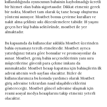
kullanıldığında oyuncunun bahsinin kaybolmadığı ücretli
bir hizmet olan bahis sigortasıdır. Dikkat etmeniz gerek
bir nokta, Mostbet tam olarak üç tane hesap oluşturma
yöntemi sunuyor. Mostbet bonus çevirme kuralları ve
nakit alma şekliniz sıkı düzenlemelere tabidir. 18 yaşını
geçen her kişi bahis sektöründe, mostbet ile yer
almaktadır.
Bu kapsamda da kullanıcılar sıklıkla Mostbet üzerinden
bahis oynamayı tercih etmektedir. Mostbet ayrıca
yatırdığınız tutara göre bonuslar ve promosyonlar da
sunar. Mostbet, geniş bahis seçeneklerinin yanı sıra
müşterilerine güvenli para çekme imkanı da
sunmaktadır. Mostbet hesap kapatma için bahisçilerin ilk
adresi sitenin web sayfası olacaktır. Bizler de
kullanıcılarımıza bu konuda yardımcı olarak Mostbet
giriş adresine tekrardan nasıl ulaşabileceklerini
göstereceğiz. Mostbet güncel adresine ulaşmak için
resmi sosyal medya hesaplarını takip etmeniz yeterli
olacaktır.