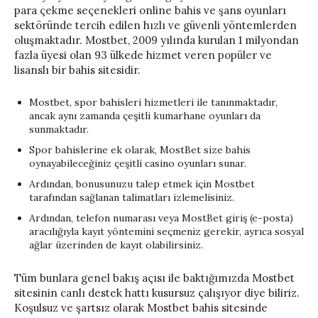
para çekme seçenekleri online bahis ve şans oyunları
sektöründe tercih edilen hızlı ve güvenli yöntemlerden
oluşmaktadır. Mostbet, 2009 yılında kurulan 1 milyondan
fazla üyesi olan 93 ülkede hizmet veren popüler ve
lisanslı bir bahis sitesidir.
Mostbet, spor bahisleri hizmetleri ile tanınmaktadır,
ancak aynı zamanda çeşitli kumarhane oyunları da
sunmaktadır.
Spor bahislerine ek olarak, MostBet size bahis
oynayabileceğiniz çeşitli casino oyunları sunar.
Ardından, bonusunuzu talep etmek için Mostbet
tarafından sağlanan talimatları izlemelisiniz.
Ardından, telefon numarası veya MostBet giriş (e-posta)
aracılığıyla kayıt yöntemini seçmeniz gerekir, ayrıca sosyal
ağlar üzerinden de kayıt olabilirsiniz.
Tüm bunlara genel bakış açısı ile baktığımızda Mostbet
sitesinin canlı destek hattı kusursuz çalışıyor diye biliriz.
Koşulsuz ve şartsız olarak Mostbet bahis sitesinde