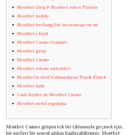
Mostbet Giriş ᐉ Mostbet Adres Türkiye
Mostbet mobile
Mostbet herhangi bir dezavantajı var mı
Mostbet’e kayit
Mostbet Casino Oyunları
Mostbet girişi
Mostbet Casino
Mostbet ödeme sistemleri
Mostbet’in Aktif Kullanıcılarını Teşvik Etmek
Mostbet Indir
Canlı Bayiler ile Mostbet Casino
Mostbet mobil uygulama
Mostbet Casino girişini tek bir tıklamayla geçmek için,
bir sayfayı bir sosyal ağdan bağlayabilirsiniz. Mostbet