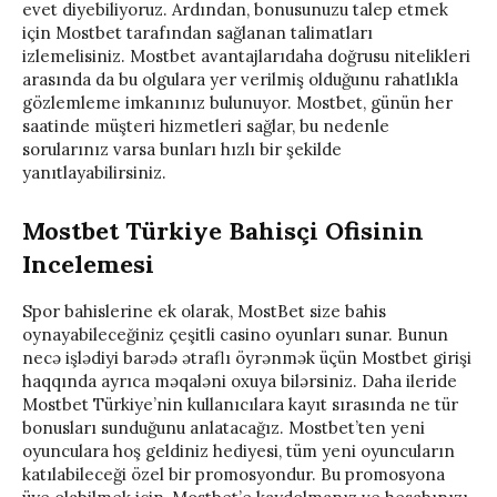
evet diyebiliyoruz. Ardından, bonusunuzu talep etmek
için Mostbet tarafından sağlanan talimatları
izlemelisiniz. Mostbet avantajlarıdaha doğrusu nitelikleri
arasında da bu olgulara yer verilmiş olduğunu rahatlıkla
gözlemleme imkanınız bulunuyor. Mostbet, günün her
saatinde müşteri hizmetleri sağlar, bu nedenle
sorularınız varsa bunları hızlı bir şekilde
yanıtlayabilirsiniz.
Mostbet Türkiye Bahisçi Ofisinin
Incelemesi
Spor bahislerine ek olarak, MostBet size bahis
oynayabileceğiniz çeşitli casino oyunları sunar. Bunun
necə işlədiyi barədə ətraflı öyrənmək üçün Mostbet girişi
haqqında ayrıca məqaləni oxuya bilərsiniz. Daha ileride
Mostbet Türkiye’nin kullanıcılara kayıt sırasında ne tür
bonusları sunduğunu anlatacağız. Mostbet’ten yeni
oyunculara hoş geldiniz hediyesi, tüm yeni oyuncuların
katılabileceği özel bir promosyondur. Bu promosyona