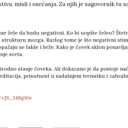
ivu, misli i osećanja. Za njih je sagovornik tu s
 ne žele da budu negativni. Ko bi uopšte želeo? Šte
 strukturu mozga. Razlog tome je što negativni sti
opažaju se lakše i brže. Kako je čovek sklon ponavlj
nje sveta.
rirodno stanje čoveka. Ali dokazano je da postoje n
editacija, prisutnost u sadašnjem trenutku i zahva
=cjX_I4Bgitw