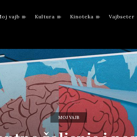
oj vajb
Kultura
Kinoteka
Vajbseter
MOJ VAJB