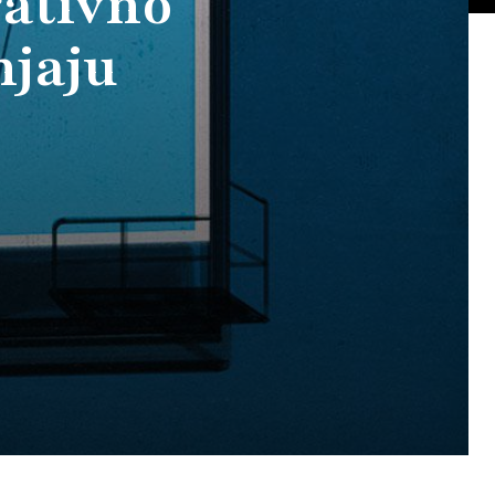
gativno
njaju