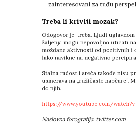
zainteresovani za tuđu perspekt
Treba li kriviti mozak?
Odogovor je: treba. Ljudi uglavnom
žaljenja mogu nepovoljno uticati na
moždane aktivnosti od pozitivnih i 
lako navikne na negativno percipira
Stalna radost i sreća takođe nisu p
usmerava na „ružičaste naočare”. M
do njih.
https://www.youtube.com/watch?v
Naslovna forografija
:
twitter.com