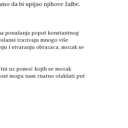
amo da bi upijao njihove žalbe.
tna ponašanja poput konstantnog
mulansi izazivaju mnogo više
anju i stvaranju obrazaca, mozak se
ačini uz pomoć kojih se mozak
lnost mogu nam znatno olakšati put