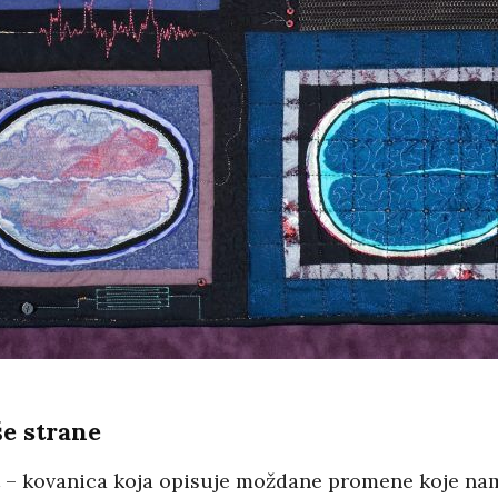
še strane
 – kovanica koja opisuje moždane promene koje na