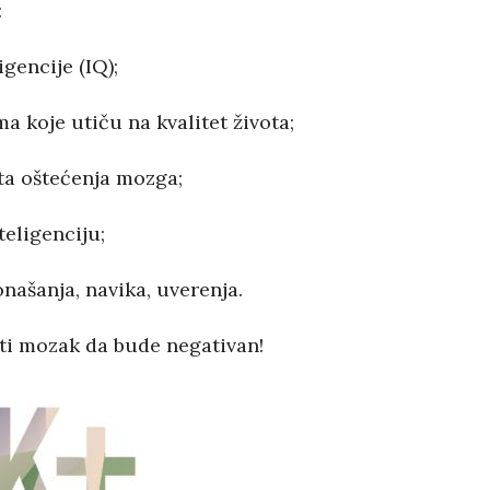
:
gencije (IQ);
 koje utiču na kvalitet života;
ta oštećenja mozga;
eligenciju;
našanja, navika, uverenja.
ti mozak da bude negativan!