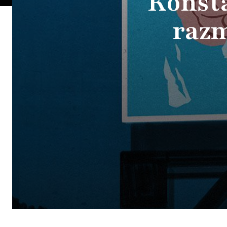
Konsta
razm