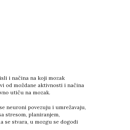
isli i načina na koji mozak
ivi od moždane aktivnosti i načina
ivno utiču na mozak.
 se neuroni povezuju i umrežavaju,
 sa stresom, planiranjem,
da se stvara, u mozgu se dogodi