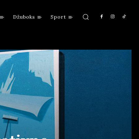
Džuboks
Sport