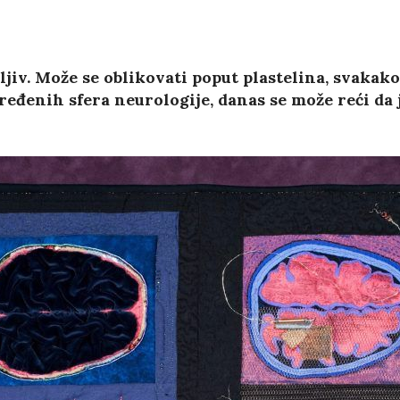
jiv. Može se oblikovati poput plastelina, svakak
ređenih sfera neurologije, danas se može reći da