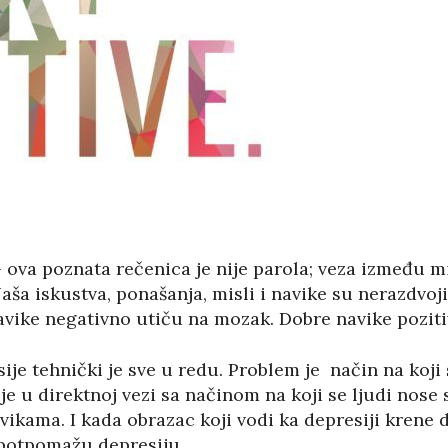
” – ova poznata rečenica je nije parola; veza između m
aša iskustva, ponašanja, misli i navike su nerazdvoj
navike negativno utiču na mozak. Dobre navike pozit
ije tehnički je sve u redu. Problem je način na koji
 je u direktnoj vezi sa načinom na koji se ljudi nose
kama. I kada obrazac koji vodi ka depresiji krene 
potpomažu depresiju.