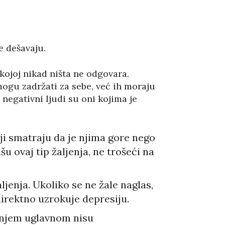
e dešavaju.
kojoj nikad ništa ne odgovara.
e mogu zadržati za sebe, već ih moraju
negativni ljudi su oni kojima je
oji smatraju da je njima gore nego
u ovaj tip žaljenja, ne trošeći na
ljenja. Ukoliko se ne žale naglas,
irektno uzrokuje depresiju.
anjem uglavnom nisu