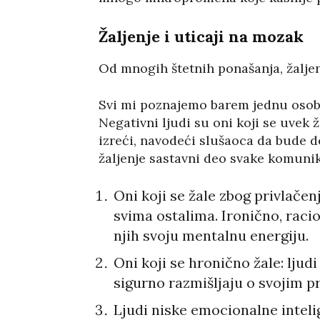
Žaljenje i uticaji na mozak
Od mnogih štetnih ponašanja, žaljen
Svi mi poznajemo barem jednu osobu 
Negativni ljudi su oni koji se uvek ž
izreći, navodeći slušaoca da bude de
žaljenje sastavni deo svake komunika
Oni koji se žale zbog privlačen
svima ostalima. Ironično, racio
njih svoju mentalnu energiju.
Oni koji se hronično žale: ljud
sigurno razmišljaju o svojim p
Ljudi niske emocionalne intel