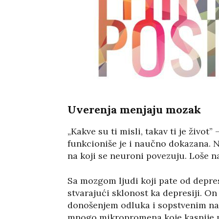
Uverenja menjaju mozak
„Kakve su ti misli, takav ti je život
funkcioniše je i naučno dokazana. N
na koji se neuroni povezuju. Loše 
Sa mozgom ljudi koji pate od depres
stvarajući sklonost ka depresiji. On
donošenjem odluka i sopstvenim navi
mnogo mikropromena koje kasnije 