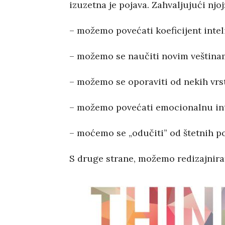
izuzetna je pojava. Zahvaljujući njoj
– možemo povećati koeficijent inteli
– možemo se naučiti novim veštinama
– možemo se oporaviti od nekih vrs
– možemo povećati emocionalnu int
– moćemo se „odučiti” od štetnih po
S druge strane, možemo redizajnira