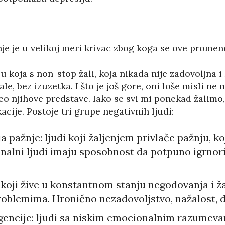
je je u velikoj meri krivac zbog koga se ove promen
koja s non-stop žali, koja nikada nije zadovoljna i 
ale, bez izuzetka. I što je još gore, oni loše misli n
o njihove predstave. Iako se svi mi ponekad žalimo, 
cije. Postoje tri grupe negativnih ljudi:
ja pažnje: ljudi koji žaljenjem privlače pažnju, k
nalni ljudi imaju sposobnost da potpuno igrnoriš
i koji žive u konstantnom stanju negodovanja i ža
roblemima. Hronično nezadovoljstvo, nažalost, d
igencije: ljudi sa niskim emocionalnim razumev