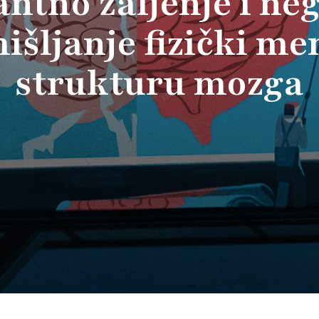
ntno žaljenje i ne
išljanje fizički me
strukturu mozga