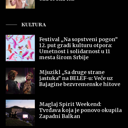
KULTURA
Festival „Na sopstveni pogon”
12. put gradi kulturu otpora:
Umetnost i solidarnost u 11
mesta širom Srbije
Mjuzikl „Sa druge strane
jastuka” na BELEF-u: Veče uz
Bajagine bezvremenske hitove
Maglaj Spirit Weekend:
Tvrđava koja je ponovo okupila
Zapadni Balkan