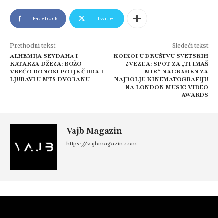
Facebook
Twitter
Prethodni tekst
Sledeći tekst
ALHEMIJA SEVDAHA I
KOIKOI U DRUŠTVU SVETSKIH
KATARZA DŽEZA: BOŽO
ZVEZDA: SPOT ZA „TI IMAŠ
VREĆO DONOSI POLJE ČUDA I
MIR“ NAGRAĐEN ZA
LJUBAVI U MTS DVORANU
NAJBOLJU KINEMATOGRAFIJU
NA LONDON MUSIC VIDEO
AWARDS
Vajb Magazin
https://vajbmagazin.com