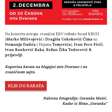
Na konertu sviraju: zvanični EKV tribute bend KRUG
(
Marko Milivojević
i
Dragiša Uskoković Ćima
uz
Nemanju Dašića
i Dejana
Tomovića
),
Ivan Fece Firči
,
Ivan Ranković Raka
,
Srđan Žika Todorović &
prijatelji
.
Kupovina karata na blagajni mts Dvorane i na
zvaničnom sajtu.
KLIK DO KARATA
Nalovna fotografija: Goranka Matić,
Kadar iz filma „Goranka“