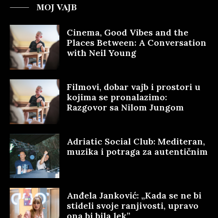
MOJ VAJB
Cinema, Good Vibes and the
Places Between: A Conversation
with Neil Young
Filmovi, dobar vajb i prostori u
kojima se pronalazimo:
Razgovor sa Nilom Jungom
Adriatic Social Club: Mediteran,
muzika i potraga za autentičnim
Anđela Janković: „Kada se ne bi
stideli svoje ranjivosti, upravo
ona bi bila lek”