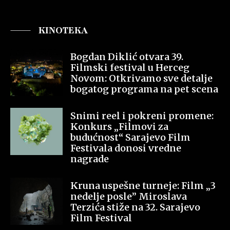
KINOTEKA
Bogdan Diklić otvara 39.
Filmski festival u Herceg
Novom: Otkrivamo sve detalje
bogatog programa na pet scena
Snimi reel i pokreni promene:
Konkurs „Filmovi za
budućnost“ Sarajevo Film
Festivala donosi vredne
nagrade
Kruna uspešne turneje: Film „3
nedelje posle” Miroslava
Terzića stiže na 32. Sarajevo
Film Festival