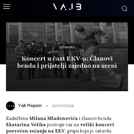
DŽUBOKS
Koncert u čast EKV-a: Članovi
benda i prijatelji zajedno na sceni
Vajb Magazin
02/07/2026
Zadužbina
Milana Mladenovića
i članovi benda
Ekatarina Velika
pozivaju vas na
veliki koncert
posvećen sećanju na EKV
, grupu koja je ostavila