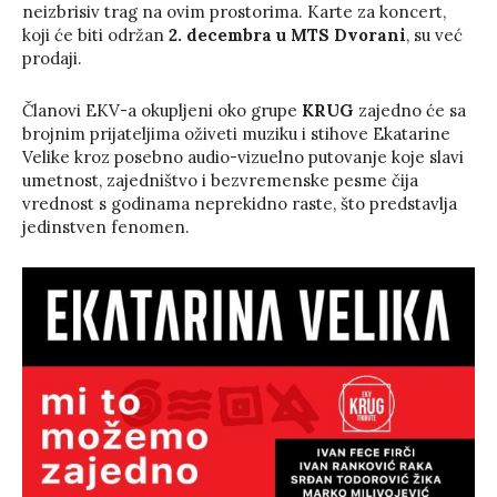
neizbrisiv trag na ovim prostorima. Karte za koncert,
koji će biti održan
2. decembra u MTS Dvorani
, su već
prodaji.
Članovi EKV-a okupljeni oko grupe
KRUG
zajedno će sa
brojnim prijateljima oživeti muziku i stihove Ekatarine
Velike kroz posebno audio-vizuelno putovanje koje slavi
umetnost, zajedništvo i bezvremenske pesme čija
vrednost s godinama neprekidno raste, što predstavlja
jedinstven fenomen.