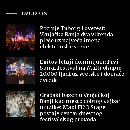
DŽUBOKS
Počinje Tuborg Lovefest:
Vrnjačka Banja dva vikenda
pleše uz najveća imena
elektronske scene
Exitov letnji dominijum: Prvi
Spiral festival na Malti okupio
20.000 ljudi uz svetske i domaće
zvezde
Gradski bazen u Vrnjačkoj
Banji kao mesto dobrog vajba i
muzike: Maxi H2O Stage
postaje centar dnevnog
festivalskog provoda