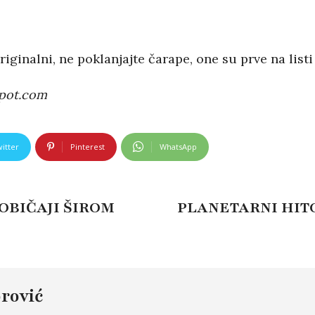
 originalni, ne poklanjajte čarape, one su prve na lis
spot.com
itter
Pinterest
WhatsApp
OBIČAJI ŠIROM
PLANETARNI HITO
rović