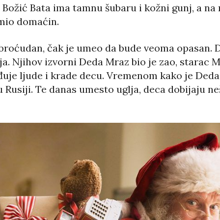
 Božić Bata ima tamnu šubaru i kožni gunj, a na
umio domaćin.
obroćudan, čak je umeo da bude veoma opasan. D
. Njihov izvorni Deda Mraz bio je zao, starac M
eđuje ljude i krade decu. Vremenom kako je Deda
 u Rusiji. Te danas umesto uglja, deca dobijaju