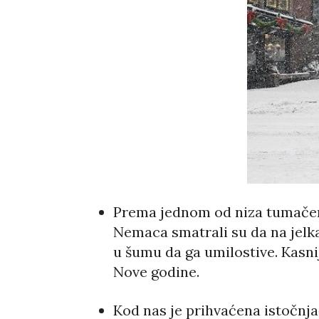
Prema jednom od niza tumačenja,
Nemaca smatrali su da na jelkam
u šumu da ga umilostive. Kasni
Nove godine.
Kod nas je prihvaćena istočnja