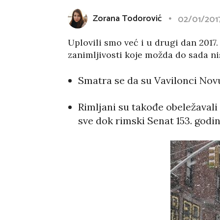
Zorana Todorović
02/01/201
Uplovili smo već i u drugi dan 2017
zanimljivosti koje možda do sada nis
Smatra se da su Vavilonci Novu
Rimljani su takođe obeležavali
sve dok rimski Senat 153. godin