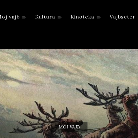
oj vajb
Kultura
Kinoteka
Vajbseter
MOJ VAJB