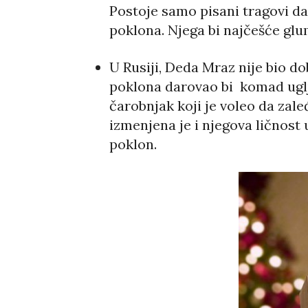
Postoje samo pisani tragovi da
poklona. Njega bi najčešće gl
U Rusiji, Deda Mraz nije bio d
poklona darovao bi komad uglja
čarobnjak koji je voleo da zal
izmenjena je i njegova ličnost
poklon.