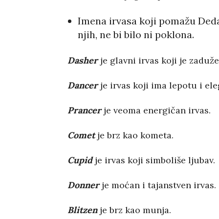
Imena irvasa koji pomažu Deda 
njih, ne bi bilo ni poklona.
Dasher
je glavni irvas koji je zaduž
Dancer
je irvas koji ima lepotu i ele
Prancer
je veoma energičan irvas.
Comet
je brz kao kometa.
Cupid
je irvas koji simboliše ljubav.
Donner
je moćan i tajanstven irvas.
Blitzen
je brz kao munja.