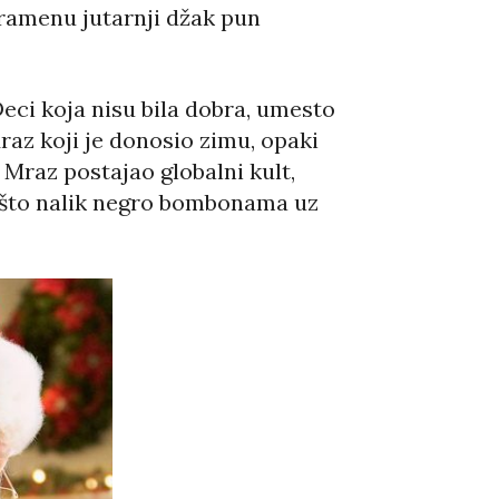
 ramenu jutarnji džak pun
eci koja nisu bila dobra, umesto
raz koji je donosio zimu, opaki
 Mraz postajao globalni kult,
 nešto nalik negro bombonama uz