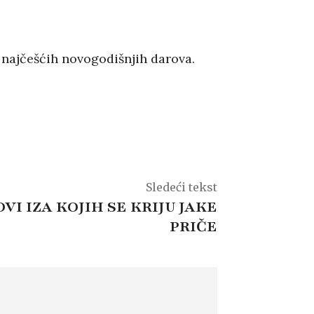
ti najčešćih novogodišnjih darova.
Sledeći tekst
VI IZA KOJIH SE KRIJU JAKE
PRIČE