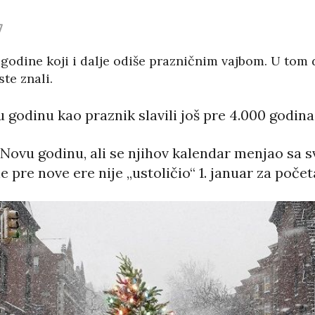
7
. godine koji i dalje odiše prazničnim vajbom. U to
te znali.
 godinu kao praznik slavili još pre 4.000 godina
 Novu godinu, ali se njihov kalendar menjao sa
e pre nove ere nije „ustoličio“ 1. januar za poče