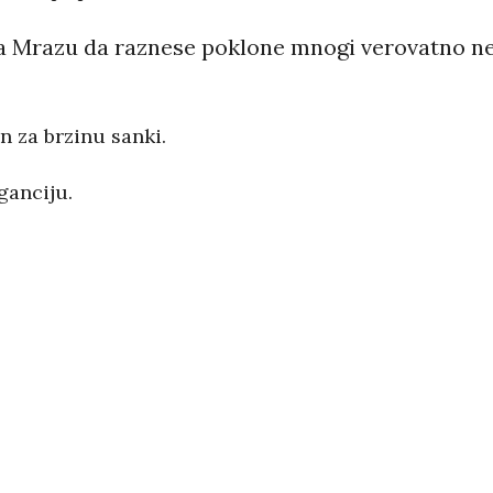
Mrazu da raznese poklone mnogi verovatno ne zn
en za brzinu sanki.
ganciju.