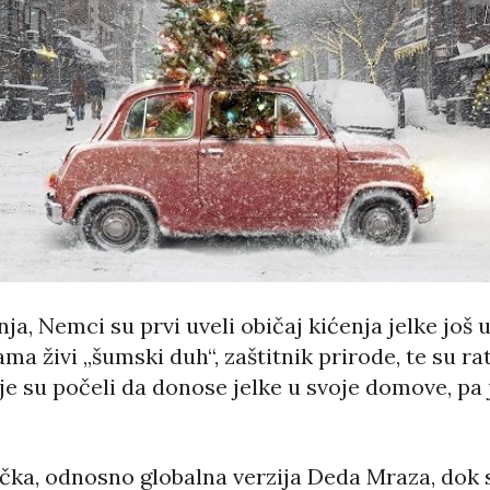
 Nemci su prvi uveli običaj kićenja jelke još u 
a živi „šumski duh“, zaštitnik prirode, te su ra
je su počeli da donose jelke u svoje domove, pa
čka, odnosno globalna verzija Deda Mraza, dok 