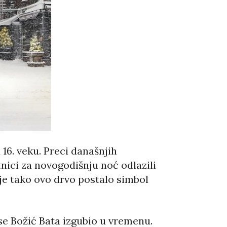
16. veku. Preci današnjih
tnici za novogodišnju noć odlazili
 je tako ovo drvo postalo simbol
se Božić Bata izgubio u vremenu.