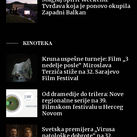
Tvrđava koja je ponovo okupila
Zapadni Balkan
KINOTEKA
Kruna uspešne turneje: Film „3
nedelje posle” Miroslava
Terzića stiže na 32. Sarajevo
Film Festival
Od dramedije do trilera: Nove
regionalne serije na 39.
Filmskom festivalu u Herceg
Novom
Svetska premijera „Virusa
patološke dobrote” na 32.