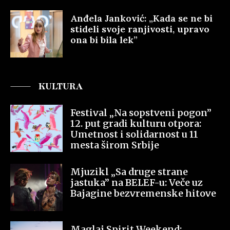
Anđela Janković: „Kada se ne bi
stideli svoje ranjivosti, upravo
ona bi bila lek”
KULTURA
Festival „Na sopstveni pogon”
12. put gradi kulturu otpora:
Umetnost i solidarnost u 11
mesta širom Srbije
Mjuzikl „Sa druge strane
jastuka” na BELEF-u: Veče uz
Bajagine bezvremenske hitove
Maglaj Spirit Weekend: