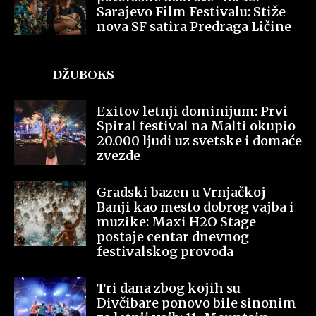
Sarajevo Film Festivalu: Stiže
nova SF satira Predraga Ličine
DŽUBOKS
Exitov letnji dominijum: Prvi
Spiral festival na Malti okupio
20.000 ljudi uz svetske i domaće
zvezde
Gradski bazen u Vrnjačkoj
Banji kao mesto dobrog vajba i
muzike: Maxi H2O Stage
postaje centar dnevnog
festivalskog provoda
Tri dana zbog kojih su
Divčibare ponovo bile sinonim