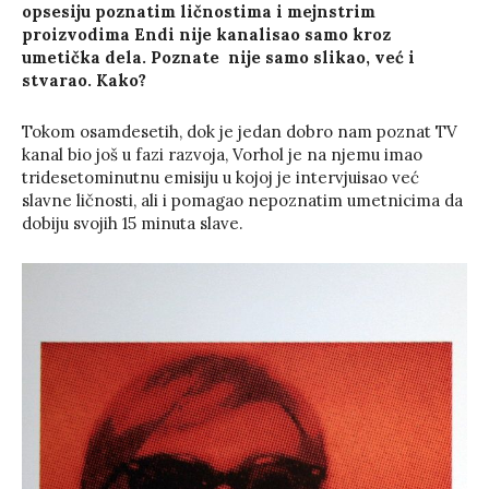
opsesiju poznatim ličnostima i mejnstrim
proizvodima Endi nije kanalisao samo kroz
umetička dela. Poznate nije samo slikao, već i
stvarao. Kako?
Tokom osamdesetih, dok je jedan dobro nam poznat TV
kanal bio još u fazi razvoja, Vorhol je na njemu imao
tridesetominutnu emisiju u kojoj je intervjuisao već
slavne ličnosti, ali i pomagao nepoznatim umetnicima da
dobiju svojih 15 minuta slave.