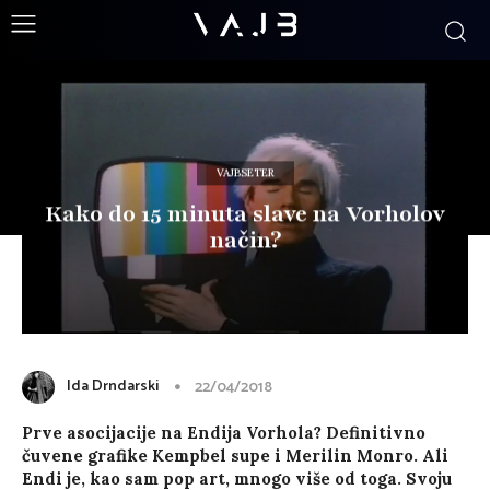
VAJBSETER
Kako do 15 minuta slave na Vorholov
način?
Ida Drndarski
22/04/2018
Prve asocijacije na Endija Vorhola? Definitivno
čuvene grafike Kempbel supe i Merilin Monro. Ali
Endi je, kao sam pop art, mnogo više od toga. Svoju