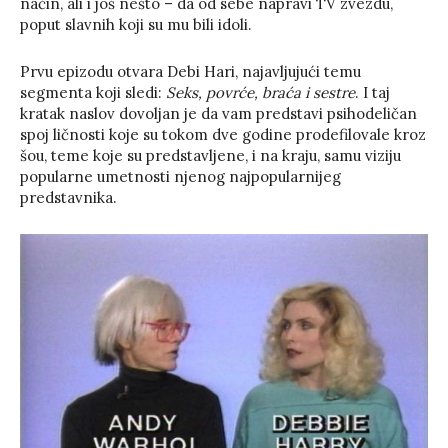
način, ali i još nešto – da od sebe napravi TV zvezdu,
poput slavnih koji su mu bili idoli.
Prvu epizodu otvara Debi Hari, najavljujući temu
segmenta koji sledi:
Seks, povrće, braća i sestre
. I taj
kratak naslov dovoljan je da vam predstavi psihodeličan
spoj ličnosti koje su tokom dve godine prodefilovale kroz
šou, teme koje su predstavljene, i na kraju, samu viziju
popularne umetnosti njenog najpopularnijeg
predstavnika.