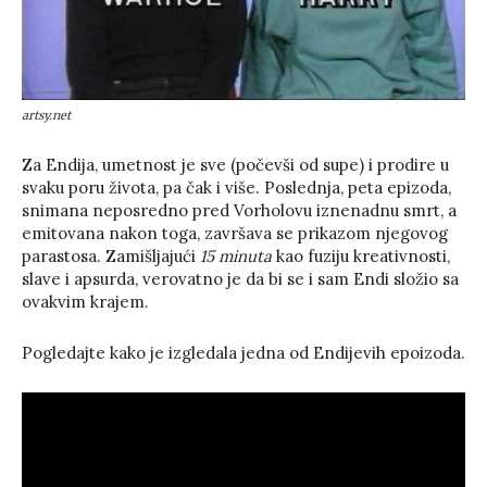
artsy.net
Za Endija, umetnost je sve (počevši od supe) i prodire u
svaku poru života, pa čak i više. Poslednja, peta epizoda,
snimana neposredno pred Vorholovu iznenadnu smrt, a
emitovana nakon toga, završava se prikazom njegovog
parastosa. Zamišljajući
15 minuta
kao fuziju kreativnosti,
slave i apsurda, verovatno je da bi se i sam Endi složio sa
ovakvim krajem.
Pogledajte kako je izgledala jedna od Endijevih epoizoda.