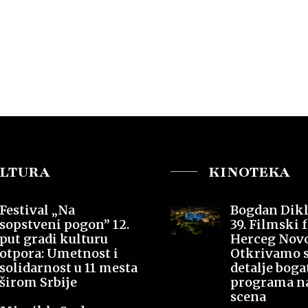
LTURA
KINOTEKA
Festival „Na
Bogdan Dikl
sopstveni pogon” 12.
39. Filmski f
put gradi kulturu
Herceg Nov
otpora: Umetnost i
Otkrivamo 
solidarnost u 11 mesta
detalje boga
širom Srbije
programa na
scena