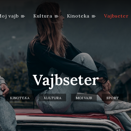
oj vajb
Kultura
Kinoteka
Vajbseter
Vajbseter
KINOTEKA
KULTURA
MOJ VAJB
SPORT