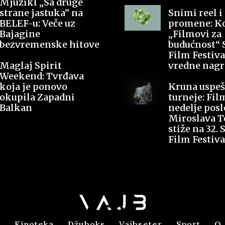
Mjuzikl „Sa druge
strane jastuka” na
Snimi reel i
BELEF-u: Veče uz
promene: K
Bajagine
„Filmovi za
bezvremenske hitove
budućnost“ 
Film Festiva
Maglaj Spirit
vredne nagr
Weekend: Tvrđava
koja je ponovo
Kruna uspe
okupila Zapadni
turneje: Fil
Balkan
nedelje posl
Miroslava T
stiže na 32. 
Film Festiva
a
Kinoteka
Džuboks
Vajbseter
Sport
O