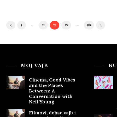
...
...
1
71
72
73
80
MOJ VAJB
KU
Cinema, Good Vibes
and the Places
Between: A
Conversation with
Neil Young
Filmovi, dobar vajb i