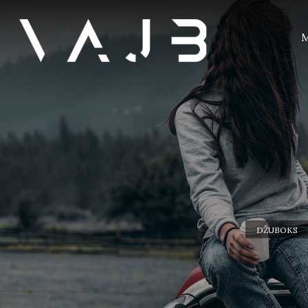
M
DŽUBOKS