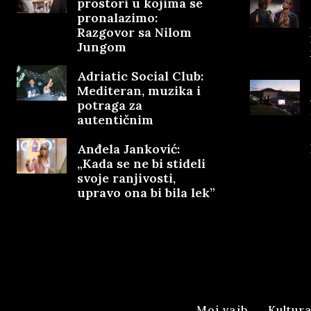
prostori u kojima se
pronalazimo:
Razgovor sa Nilom
Jungom
Adriatic Social Club:
Mediteran, muzika i
potraga za
autentičnim
Anđela Janković:
„Kada se ne bi stideli
svoje ranjivosti,
upravo ona bi bila lek”
Moj vajb
Kultur