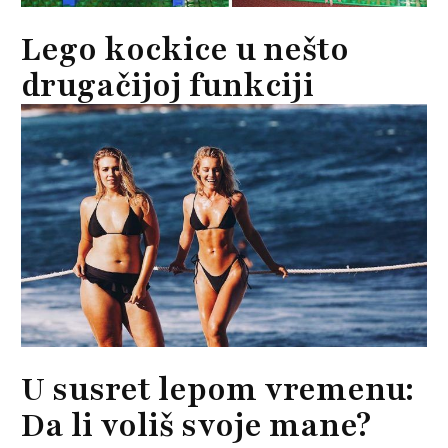
Lego kockice u nešto
drugačijoj funkciji
U susret lepom vremenu:
Da li voliš svoje mane?