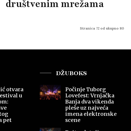
društvenim mrežama
Stranica 72 od ukupno 80
DŽUBOKS
ić otvara
Počinje Tuborg
estival u
Lovefest: Vrnjačka
om:
Banja dva vikenda
sve
pleše uz najveća
tog
imena elektronske
 pet
scene