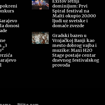
Exitov letnji
 pokreni
dominijum: Prvi
onkurs
Spiral festival na
Malti okupio 20.000
Sarajevo
ljudi uz svetske i
la donosi
domaće zvezde
ade
Gradski bazen u
šne
Vrnjačkoj Banji kao
m „3
mesto dobrog vajba i
e”
muzike: Maxi H2O
erzića
Stage postaje centar
Sarajevo
dnevnog festivalskog
l
provoda
 nama
Pišite nam