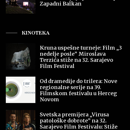
Zapadni Balkan
KINOTEKA
Kruna uspešne turneje: Film „3
nedelje posle” Miroslava
Terzića stiže na 32. Sarajevo
Film Festival
Od dramedije do trilera: Nove
regionalne serije na 39.
Filmskom festivalu u Herceg
Novom
Svetska premijera „Virusa
patološke dobrote” na 32.
Sarajevo Film Festivalu: Stiže