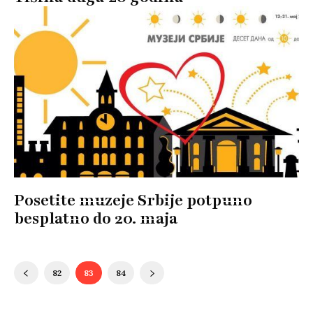
Posetite muzeje Srbije potpuno
besplatno do 20. maja
82
83
84