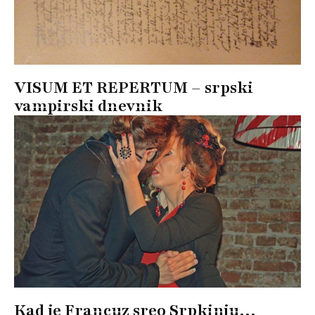
VISUM ET REPERTUM – srpski
vampirski dnevnik
Kad je Francuz sreo Srpkinju…