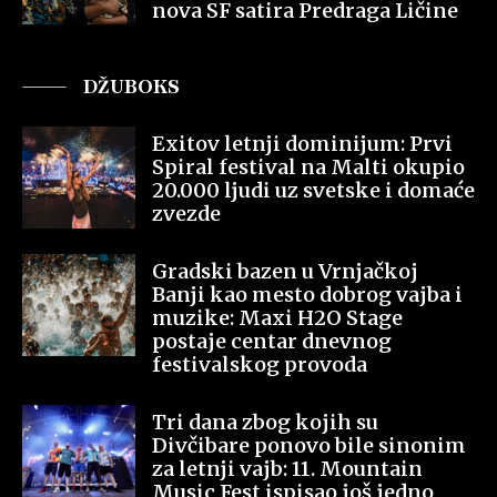
nova SF satira Predraga Ličine
DŽUBOKS
Exitov letnji dominijum: Prvi
Spiral festival na Malti okupio
20.000 ljudi uz svetske i domaće
zvezde
Gradski bazen u Vrnjačkoj
Banji kao mesto dobrog vajba i
muzike: Maxi H2O Stage
postaje centar dnevnog
festivalskog provoda
Tri dana zbog kojih su
Divčibare ponovo bile sinonim
za letnji vajb: 11. Mountain
Music Fest ispisao još jedno