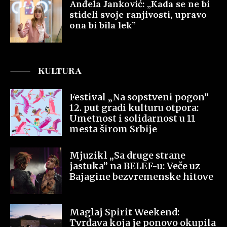
Anđela Janković: „Kada se ne bi
stideli svoje ranjivosti, upravo
ona bi bila lek”
KULTURA
Festival „Na sopstveni pogon”
12. put gradi kulturu otpora:
Umetnost i solidarnost u 11
mesta širom Srbije
Mjuzikl „Sa druge strane
jastuka” na BELEF-u: Veče uz
Bajagine bezvremenske hitove
Maglaj Spirit Weekend:
Tvrđava koja je ponovo okupila