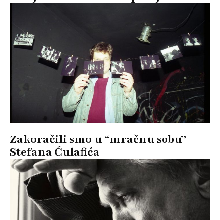
Zakoračili smo u “mračnu sobu”
Stefana Ćulafića