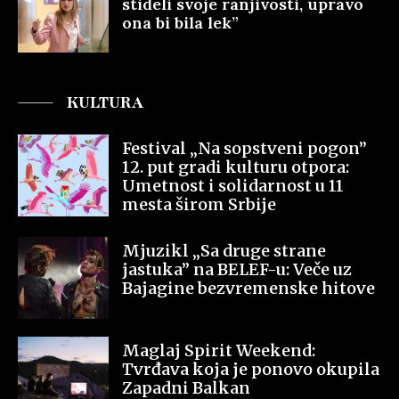
stideli svoje ranjivosti, upravo
ona bi bila lek”
KULTURA
Festival „Na sopstveni pogon”
12. put gradi kulturu otpora:
Umetnost i solidarnost u 11
mesta širom Srbije
Mjuzikl „Sa druge strane
jastuka” na BELEF-u: Veče uz
Bajagine bezvremenske hitove
Maglaj Spirit Weekend:
Tvrđava koja je ponovo okupila
Zapadni Balkan