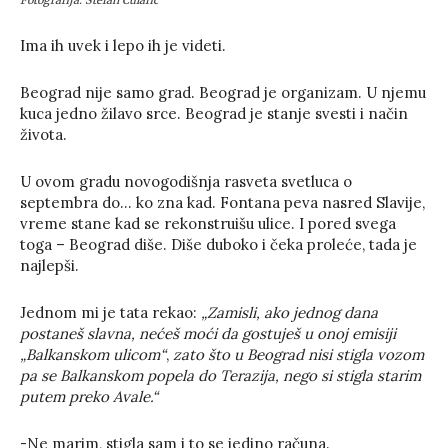
Fotografija: Stefan Ćulafić
Ima ih uvek i lepo ih je videti.
Beograd nije samo grad. Beograd je organizam. U njemu
kuca jedno žilavo srce. Beograd je stanje svesti i način
života.
U ovom gradu novogodišnja rasveta svetluca o
septembra do… ko zna kad. Fontana peva nasred Slavije,
vreme stane kad se rekonstruišu ulice. I pored svega
toga – Beograd diše. Diše duboko i čeka proleće, tada je
najlepši.
Jednom mi je tata rekao:
„Zamisli, ako jednog dana
postaneš slavna, nećeš moći da gostuješ u onoj emisiji
„Balkanskom ulicom“
,
zato što u Beograd nisi stigla vozom
pa se Balkanskom popela do Terazija, nego si stigla starim
putem preko Avale.“
-Ne marim, stigla sam i to se jedino računa.