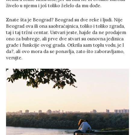
živelo u njemu i još toliko želelo da mu dođe.
Znate šta je Beograd? Beograd su dve reke i ljudi. Nije
Beograd ova ili ona saobraćajnica, toliko i toliko zgrada,
taj i taj tržni centar. Ustvari jeste, hajde da ne prodajem
ono za bubrege, ali prve dve stvari su osnovna jedinica
građe i funkcije ovog grada. Otkrila sam toplu vodu, je l
da?, ali ovo mora da se ponavlja, zato što zaboravljamo,
verujte.