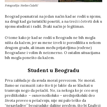
Fotografija: Stefan Ćulafić
Beograd posmatraš na jedan način kad se rodiš u njemu,
na drugi kad ga turistički posetiš, a na treći i četvrti dok u
njemu studiraš i radiš. Svaki način je legitiman.
O tome kako je kad se rodiš u Beogradu ne bih mogla
ništa da kažem, jer su mene izveli iz porodilišta u nekom
drugom gradu, ali imam među prijateljima (rođene)
Beograđane i volim ih neizmerno. O ostalim situacijama
bih mogla ponešto da kažem.
Student u Beogradu
Prva zabluda je da svuda moraš prevozom. Ne moraš.
Samo se razmaziš zato što ti je lakše da se klackaš u
tramvaju nego da pešačiš. No, za nekoga ko je ceo svoj
predštkolsko – osnovnoškolsko – srednjoškolski deo
života proveo u pešačenju, nije mi palo teško da
“nesavladive” beogradske daljine pređem, što bi Englezi