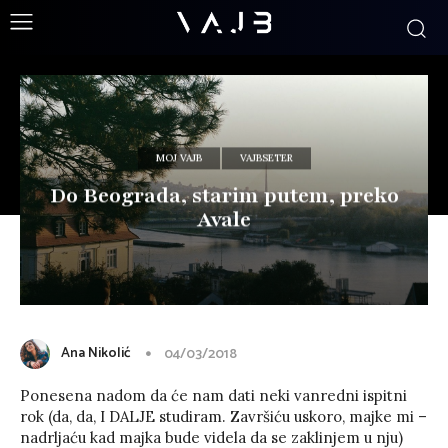
MOJ VAJB
VAJBSETER
Do Beograda, starim putem, preko
Avale
Ana Nikolić
04/03/2018
Ponesena nadom da će nam dati neki vanredni ispitni
rok (da, da, I DALJE studiram. Završiću uskoro, majke mi –
nadrljaću kad majka bude videla da se zaklinjem u nju)