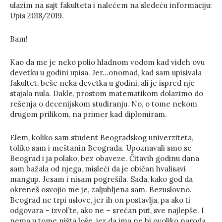
ulazim na sajt fakulteta i nalećem na sledeću informaciju:
Upis 2018/2019.
Bam!
Kao da me je neko polio hladnom vodom kad videh ovu
devetku u godini upisa. Jer…onomad, kad sam upisivala
fakultet, beše neka devetka u godini, ali je ispred nje
stajala nula. Dakle, prostom matematikom dolazimo do
rešenja o decenijskom studiranju. No, o tome nekom
drugom prilikom, na primer kad diplomiram.
Elem, koliko sam student Beogradskog univerziteta,
toliko sam i meštanin Beograda. Upoznavali smo se
Beograd i ja polako, bez obaveze. Čitavih godinu dana
sam bažala od njega, misleći da je običan hvalisavi
mangup. Jesam i nisam pogrešila. Sada, kako god da
okreneš osvojio me je, zaljubljena sam. Bezuslovno.
Beograd ne trpi uslove, jer ih on postavlja, pa ako ti
odgovara – izvol’te, ako ne – srećan put, sve najlepše. I
nema u tome ništa loše, jer da ima ne bi ovoliko naroda