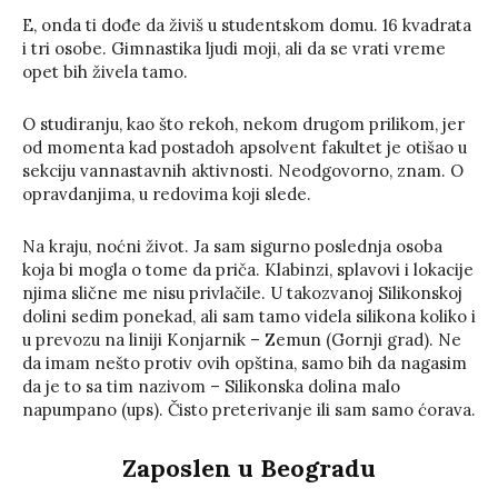
E, onda ti dođe da živiš u studentskom domu. 16 kvadrata
i tri osobe. Gimnastika ljudi moji, ali da se vrati vreme
opet bih živela tamo.
O studiranju, kao što rekoh, nekom drugom prilikom, jer
od momenta kad postadoh apsolvent fakultet je otišao u
sekciju vannastavnih aktivnosti. Neodgovorno, znam. O
opravdanjima, u redovima koji slede.
Na kraju, noćni život. Ja sam sigurno poslednja osoba
koja bi mogla o tome da priča. Klabinzi, splavovi i lokacije
njima slične me nisu privlačile. U takozvanoj Silikonskoj
dolini sedim ponekad, ali sam tamo videla silikona koliko i
u prevozu na liniji Konjarnik – Zemun (Gornji grad). Ne
da imam nešto protiv ovih opština, samo bih da nagasim
da je to sa tim nazivom – Silikonska dolina malo
napumpano (ups). Čisto preterivanje ili sam samo ćorava.
Zaposlen u Beogradu