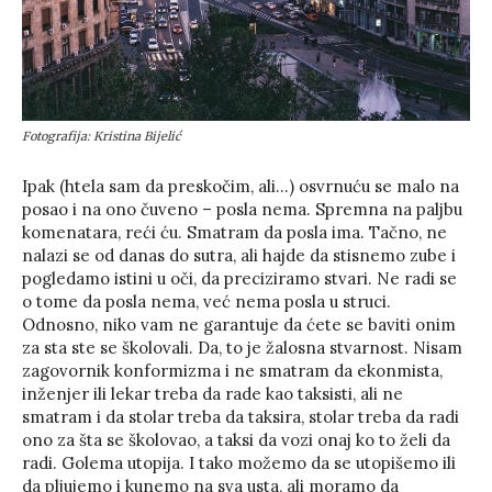
Fotografija: Kristina Bijelić
Ipak (htela sam da preskočim, ali…) osvrnuću se malo na
posao i na ono čuveno – posla nema. Spremna na paljbu
komenatara, reći ću. Smatram da posla ima. Tačno, ne
nalazi se od danas do sutra, ali hajde da stisnemo zube i
pogledamo istini u oči, da preciziramo stvari. Ne radi se
o tome da posla nema, već nema posla u struci.
Odnosno, niko vam ne garantuje da ćete se baviti onim
za sta ste se školovali. Da, to je žalosna stvarnost. Nisam
zagovornik konformizma i ne smatram da ekonmista,
inženjer ili lekar treba da rade kao taksisti, ali ne
smatram i da stolar treba da taksira, stolar treba da radi
ono za šta se školovao, a taksi da vozi onaj ko to želi da
radi. Golema utopija. I tako možemo da se utopišemo ili
da pljujemo i kunemo na sva usta, ali moramo da