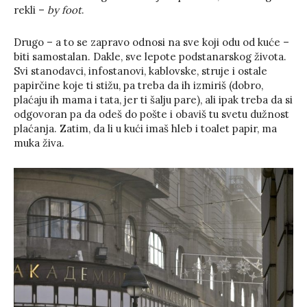
rekli –
by foot
.
Drugo – a to se zapravo odnosi na sve koji odu od kuće –
biti samostalan. Dakle, sve lepote podstanarskog života.
Svi stanodavci, infostanovi, kablovske, struje i ostale
papirčine koje ti stižu, pa treba da ih izmiriš (dobro,
plaćaju ih mama i tata, jer ti šalju pare), ali ipak treba da si
odgovoran pa da odeš do pošte i obaviš tu svetu dužnost
plaćanja. Zatim, da li u kući imaš hleb i toalet papir, ma
muka živa.