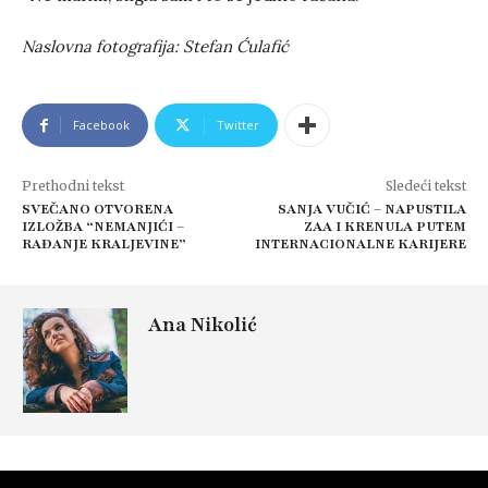
Naslovna fotografija: Stefan Ćulafić
Facebook
Twitter
Prethodni tekst
Sledeći tekst
SVEČANO OTVORENA
SANJA VUČIĆ – NAPUSTILA
IZLOŽBA “NEMANJIĆI –
ZAA I KRENULA PUTEM
RAĐANJE KRALJEVINE”
INTERNACIONALNE KARIJERE
Ana Nikolić