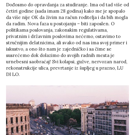
Dođosmo do opravdanja za studiranje. Ima od tad više od
četiri godine (sada imam 28 godina) kako me je spopalo
da više nije OK da živim na račun roditelja i da bih mogla
da radim. Nova faza u postojanju – biti zaposlen. O
politikama poslovanja, zakonskim regulativama,
privatnim i državnim poslovima nećemo, ostavimo to
stručnijim delatnicima, ali svako od nas ima svoj primer i
iskustvo, a ono što nam je zajedničko i sa čime se
susrećemo dok dolazimo do svojih radnih mesta je
urnebesni saobraćaj! Svi kolapsi, gužve, nervozan narod,
rekonstrukcije ulica, prevrtanje iz šupljeg u prazno, LU
DI LO.