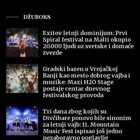
DŽUBOKS
Exitov letnji dominijum: Prvi
Spiral festival na Malti okupio
20.000 ljudi uz svetske i domaće
zvezde
Gradski bazen u Vrnjačkoj
Banji kao mesto dobrog vajba i
muzike: Maxi H2O Stage
postaje centar dnevnog
festivalskog provoda
Tri dana zbog kojih su
Divčibare ponovo bile sinonim
za letnji vajb: 11. Mountain
Music Fest ispisao još jedno
nezaboravno poglavlje