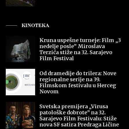
KINOTEKA
Kruna uspešne turneje: Film „3
nedelje posle” Miroslava
Terzića stiže na 32. Sarajevo
Film Festival
Od dramedije do trilera: Nove
regionalne serije na 39.
Filmskom festivalu u Herceg
Novom
Svetska premijera „Virusa
patološke dobrote” na 32.
Sarajevo Film Festivalu: Stiže
nova SF satira Predraga Ličine