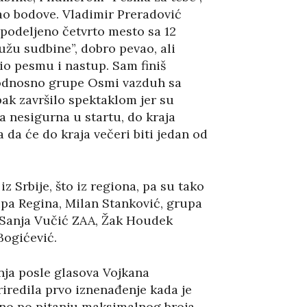
davao bodove. Vladimir Preradović
podeljeno četvrto mesto sa 12
Ružu sudbine”, dobro pevao, ali
io pesmu i nastup. Sam finiš
, odnosno grupe Osmi vazduh sa
pak završilo spektaklom jer su
la nesigurna u startu, do kraja
da će do kraja večeri biti jedan od
iz Srbije, što iz regiona, pa su tako
upa Regina, Milan Stanković, grupa
, Sanja Vučić ZAA, Žak Houdek
Bogićević.
enja posle glasova Vojkana
priredila prvo iznenađenje kada je
čno po pitanju maksimalnog broja