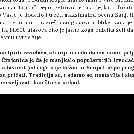
lkanika. Trubač Dejan Petrović je takođe, kao i fron
 Vasić je dodelio i treću maksimalnu ocenu Sanji Ilić
vaku nedoumicu razrešili su glasovi publike. Kada je
la 14.698 glasova bilo je jasno koga publika želi d
esmu Evrovizije.
oljnih izvođača, ali nije u redu da iznosimo prlja
. Činjenica je da je manjkalo popularnijih izvođač
a favorit (od čega nije bežao ni Sanja Ilić po prog
e se pričati. Tradicija se, nadamo se, nastavlja i 
uveseljavati kao što su nekad.