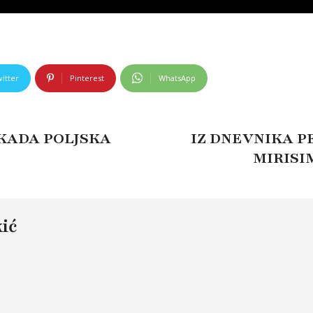
itter
Pinterest
WhatsApp
 KADA POLJSKA
IZ DNEVNIKA PE
MIRISIM
ić