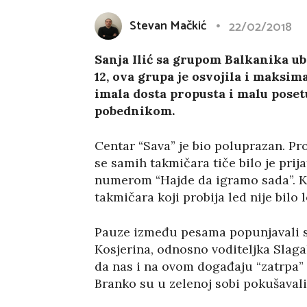
Stevan Mačkić
22/02/2018
Sanja Ilić sa grupom Balkanika ubed
12, ova grupa je osvojila i maksima
imala dosta propusta i malu poset
pobednikom.
Centar “Sava” je bio poluprazan. Pro
se samih takmičara tiče bilo je prij
numerom “Hajde da igramo sada”. Kar
takmičara koji probija led nije bilo l
Pauze između pesama popunjavali su
Kosjerina, odnosno voditeljka Slaga
da nas i na ovom događaju “zatrpa” 
Branko su u zelenoj sobi pokušavali 