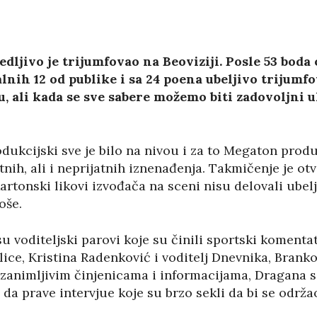
ljivo je trijumfovao na Beoviziji. Posle 53 boda o
lnih 12 od publike i sa 24 poena ubeljivo trijumfov
u, ali kada se sve sabere možemo biti zadovoljni 
dukcijski sve je bilo na nivou i za to Megaton produ
atnih, ali i neprijatnih iznenađenja. Takmičenje je 
tonski likovi izvođača na sceni nisu delovali ubelj
oše.
 voditeljski parovi koje su činili sportski komenta
lice, Kristina Radenković i voditelj Dnevnika, Brank
zanimljivim činjenicama i informacijama, Dragana se
da prave intervjue koje su brzo sekli da bi se održa