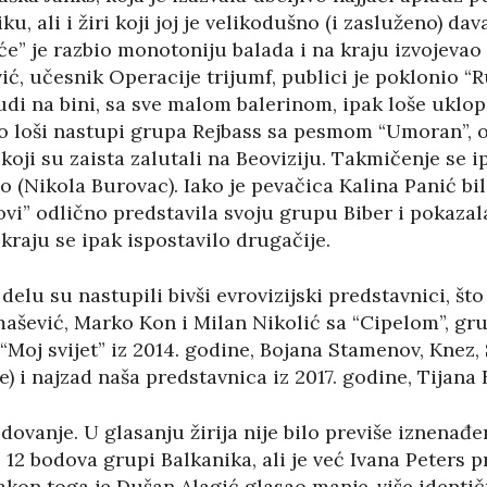
iku, ali i žiri koji joj je velikodušno (i zasluženo) 
” je razbio monotoniju balada i na kraju izvojevao 
vić, učesnik Operacije trijumf, publici je poklonio “
udi na bini, sa sve malom balerinom, ipak loše uklop
eno loši nastupi grupa Rejbass sa pesmom “Umoran”
oji su zaista zalutali na Beoviziju. Takmičenje se i
o (Nikola Burovac). Iako je pevačica Kalina Panić bi
i” odlično predstavila svoju grupu Biber i pokazala 
raju se ipak ispostavilo drugačije.
delu su nastupili bivši evrovizijski predstavnici, što 
ašević, Marko Kon i Milan Nikolić sa “Cipelom”, gr
“Moj svijet” iz 2014. godine, Bojana Stamenov, Knez
) i najzad naša predstavnica iz 2017. godine, Tijana 
dovanje. U glasanju žirija nije bilo previše iznenađ
o 12 bodova grupi Balkanika, ali je već Ivana Peters 
Nakon toga je Dušan Alagić glasao manje-više identi