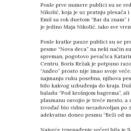
Posle prve numere publici su se re
Nikolić, koja je uz pratnju plesača i
Emil sa rok duetom “Bar da znam” i 
je jedino Maja Nikolić, iako sve vr
Posle kratke pauze publici su se pre
pesme “Nova deca” na neki način su 
spreman, pogotovo pevačica Katarin
Centru. Boris Režak je potpuno razo
“Anđeo” prosto nije imao svoje veče.
najmanju ruku posebna, njihova pesm
bilo kakvog uzbuđenja do kraja. Duš
baladu “Pod krošnjom bagrema”, ali
plasmanu osvojio je treće mesto, a 
izvođač bio vidno nezadovoljan po z
adekvatno doneo pesmu “Beži od men
Najveće iznenađenje večeri bila je S