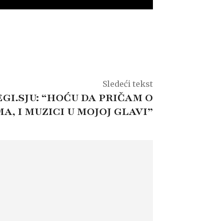
Sledeći tekst
GI.SJU: “HOĆU DA PRIČAM O
A, I MUZICI U MOJOJ GLAVI”