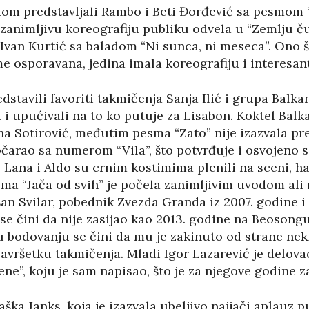
dom predstavljali Rambo i Beti Đorđević sa pesmom 
 zanimljivu koreografiju publiku odvela u “Zemlju čud
Ivan Kurtić sa baladom “Ni sunca, ni meseca”. Ono št
eme osporavana, jedina imala koreografiju i interesa
dstavili favoriti takmičenja Sanja Ilić i grupa Balka
i upućivali na to ko putuje za Lisabon. Koktel Balka
a Sotirović, međutim pesma “Zato” nije izazvala pre
čarao sa numerom “Vila”, što potvrđuje i osvojeno s
 Lana i Aldo su crnim kostimima plenili na sceni, ha
a “Jača od svih” je počela zanimljivim uvodom ali 
an Svilar, pobednik Zvezda Granda iz 2007. godine i 
 se čini da nije zasijao kao 2013. godine na Beoso
u bodovanju se čini da mu je zakinuto od strane neki
avršetku takmičenja. Mladi Igor Lazarević je delovao
e”, koju je sam napisao, što je za njegove godine z
aška Janks, koja je izazvala ubeljivo najjači aplauz 