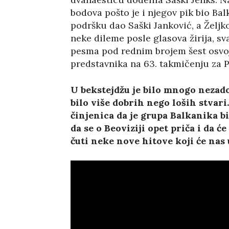
bodova pošto je i njegov pik bio Ba
podršku dao Saški Janković, a Željko
neke dileme posle glasova žirija, s
pesma pod rednim brojem šest osvoji
predstavnika na 63. takmičenju za P
U bekstejdžu je bilo mnogo nezadov
bilo više dobrih nego loših stvari
činjenica da je grupa Balkanika bil
da se o Beoviziji opet priča i da ć
čuti neke nove hitove koji će nas 