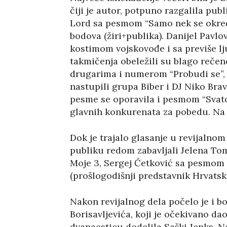
čiji je autor, potpuno razgalila publ
Lord sa pesmom “Samo nek se okreće
bodova (žiri+publika). Danijel Pavlo
kostimom vojskovođe i sa previše lj
takmičenja obeležili su blago reč
drugarima i numerom “Probudi se”, k
nastupili grupa Biber i DJ Niko Brav
pesme se oporavila i pesmom “Svatov
glavnih konkurenata za pobedu. Na k
Dok je trajalo glasanje u revijalnom 
publiku redom zabavljali Jelena Tom
Moje 3, Sergej Ćetković sa pesmom 
(prošlogodišnji predstavnik Hrvatske
Nakon revijalnog dela počelo je i bo
Borisavljevića, koji je očekivano da
dvanaesticu dodelila Saški Jenks. 