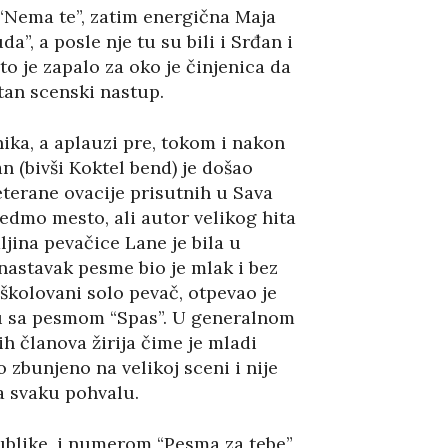
“Nema te”, zatim energična Maja
a”, a posle nje tu su bili i Srđan i
o je zapalo za oko je činjenica da
ntan scenski nastup.
nika, a aplauzi pre, tokom i nakon
n (bivši Koktel bend) je došao
terane ovacije prisutnih u Sava
edmo mesto, ali autor velikog hita
ljina pevačice Lane je bila u
nastavak pesme bio je mlak i bez
školovani solo pevač, otpevao je
ngu sa pesmom “Spas”. U generalnom
h članova žirija čime je mladi
 zbunjeno na velikoj sceni i nije
a svaku pohvalu.
publike, i numerom “Pesma za tebe”,