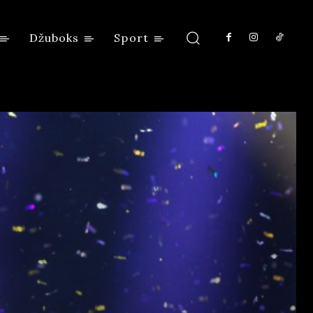
Džuboks
Sport