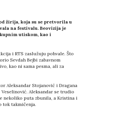
d žirija, koja su se pretvorila u
ala na festivalu. Beovizija je
ukupnim utiskom, kao i
kcija i RTS zaslužuju pohvale. Što
otvorio Sevdah Bejbi zabavnom
ivo, kao ni sama pesma, ali za
tor Aleksandar Stojanović i Dragana
o Veselinović. Aleksandar se trudio
 nekoliko puta zbunila, a Kristina i
o tok takmičenja.