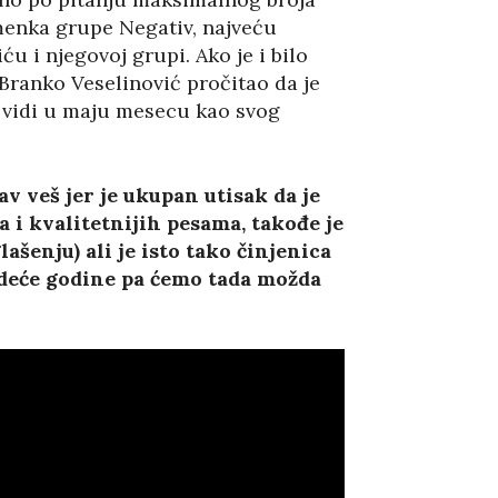
tmenka grupe Negativ, najveću
u i njegovoj grupi. Ako je i bilo
 Branko Veselinović pročitao da je
a vidi u maju mesecu kao svog
v veš jer je ukupan utisak da je
a i kvalitetnijih pesama, takođe je
lašenju) ali je isto tako činjenica
sledeće godine pa ćemo tada možda