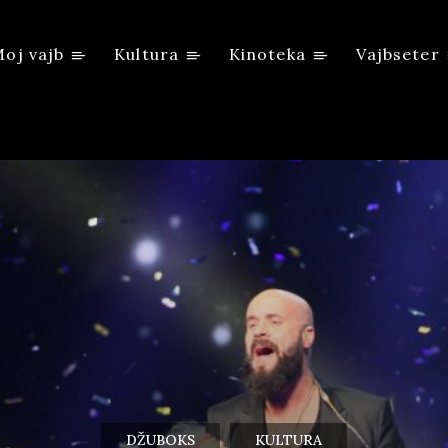
oj vajb
Kultura
Kinoteka
Vajbseter
DŽUBOKS
KULTURA