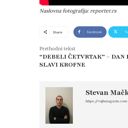
Naslovna fotografija: reporter.rs
Facebook
Tw
Share
Prethodni tekst
“DEBELI ČETVRTAK” – DAN
SLAVI KROFNE
Stevan Mačk
https://vajbmagazin.com