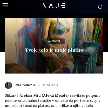
VAJBSETER
Tvoje telo je moje platno
Ida Drndarski
11/01/2017
Slikarka
Aleksa Mid (Alexa Meade)
razvila je potpuno
nekonvencionalnu tehniku – umesto da portrete svojih
modela prenosi na platno, ona oslikava njihova tela