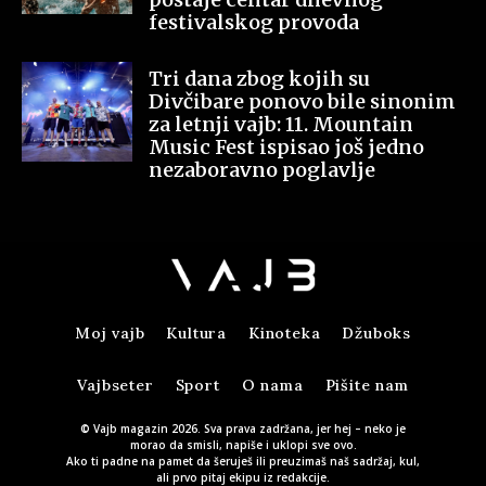
festivalskog provoda
Tri dana zbog kojih su
Divčibare ponovo bile sinonim
za letnji vajb: 11. Mountain
Music Fest ispisao još jedno
nezaboravno poglavlje
Moj vajb
Kultura
Kinoteka
Džuboks
Vajbseter
Sport
O nama
Pišite nam
© Vajb magazin 2026. Sva prava zadržana, jer hej – neko je
morao da smisli, napiše i uklopi sve ovo.
Ako ti padne na pamet da šeruješ ili preuzimaš naš sadržaj, kul,
ali prvo pitaj ekipu iz redakcije.