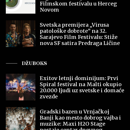
Filmskom festivalu u Herceg
Novom
Svetska premijera „Virusa
patološke dobrote” na 32.
Sarajevo Film Festivalu: Stiže
nova SF satira Predraga Ličine
DŽUBOKS
Exitov letnji dominijum: Prvi
Spiral festival na Malti okupio
20.000 ljudi uz svetske i domaće
zvezde
Gradski bazen u Vrnjačkoj
Banji kao mesto dobrog vajba i
muzike: Maxi H2O Stage
postaje centar dnevnog