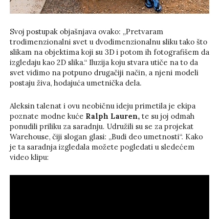
Svoj postupak objašnjava ovako: „Pretvaram
trodimenzionalni svet u dvodimenzionalnu sliku tako što
slikam na objektima koji su 3D i potom ih fotografišem da
izgledaju kao 2D slika.“ Iluzija koju stvara utiče na to da
svet vidimo na potpuno drugačiji način, a njeni modeli
postaju živa, hodajuća umetnička dela.
Aleksin talenat i ovu neobičnu ideju primetila je ekipa
poznate modne kuće
Ralph Lauren,
te su joj odmah
ponudili priliku za saradnju. Udružili su se za projekat
Warehouse, čiji slogan glasi: „Budi deo umetnosti“. Kako
je ta saradnja izgledala možete pogledati u sledećem
video klipu: