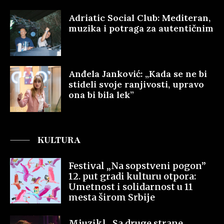
Adriatic Social Club: Mediteran,
muzika i potraga za autentičnim
Anđela Janković: „Kada se ne bi
stideli svoje ranjivosti, upravo
ona bi bila lek”
KULTURA
Festival „Na sopstveni pogon”
12. put gradi kulturu otpora:
Umetnost i solidarnost u 11
mesta širom Srbije
Mjuzikl „Sa druge strane