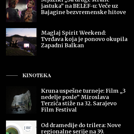
jastuka” na BELEF-u: Veče uz
Bajagine bezvremenske hitove
Maglaj Spirit Weekend:
Tvrđava koja je ponovo okupila
Zapadni Balkan
KINOTEKA
Kruna uspešne turneje: Film „3
nedelje posle” Miroslava
Terzića stiže na 32. Sarajevo
Film Festival
Od dramedije do trilera: Nove
regionalne serije na 39.