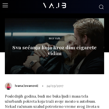
MOJ VAJB
Sva sećanja koja kroz dim cigarete
vidim
Ivana Jovanović
24/03/2017
Poslednjih godina, budi me buka ljudi i masa tela
užurbanih pokreta koja traži svoje mesto u autobusu.
Nekad računam uzalud potrošeno vreme svog života u