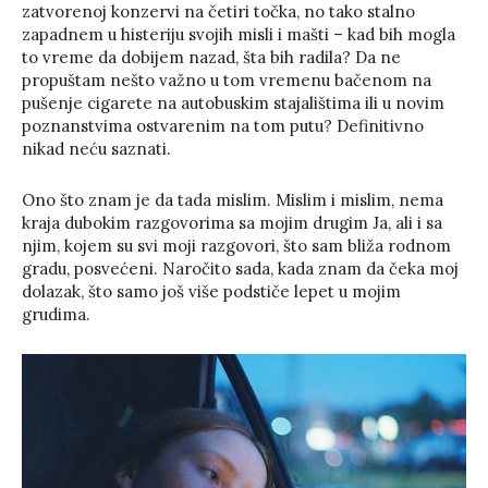
zatvorenoj konzervi na četiri točka, no tako stalno
zapadnem u histeriju svojih misli i mašti – kad bih mogla
to vreme da dobijem nazad, šta bih radila? Da ne
propuštam nešto važno u tom vremenu bačenom na
pušenje cigarete na autobuskim stajalištima ili u novim
poznanstvima ostvarenim na tom putu? Definitivno
nikad neću saznati.
Ono što znam je da tada mislim. Mislim i mislim, nema
kraja dubokim razgovorima sa mojim drugim Ja, ali i sa
njim, kojem su svi moji razgovori, što sam bliža rodnom
gradu, posvećeni. Naročito sada, kada znam da čeka moj
dolazak, što samo još više podstiče lepet u mojim
grudima.