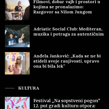
Filmovi, dobar vajb i prostori u
kojima se pronalazimo:
Razgovor sa Nilom Jungom
Adriatic Social Club: Mediteran,
muzika i potraga za autentičnim
Anđela Janković: „Kada se ne bi
stideli svoje ranjivosti, upravo
ona bi bila lek”
KULTURA
Festival „Na sopstveni pogon”
12. put gradi kulturu otpora: