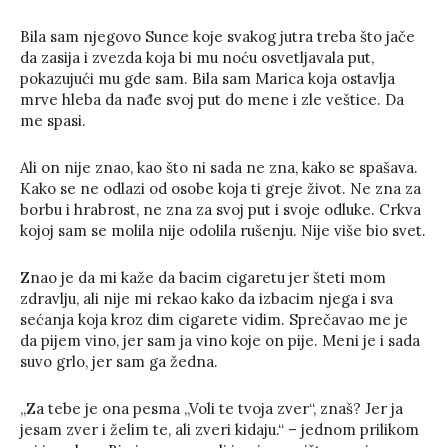
Bila sam njegovo Sunce koje svakog jutra treba što jače
da zasija i zvezda koja bi mu noću osvetljavala put,
pokazujući mu gde sam. Bila sam Marica koja ostavlja
mrve hleba da nađe svoj put do mene i zle veštice. Da
me spasi.
Ali on nije znao, kao što ni sada ne zna, kako se spašava.
Kako se ne odlazi od osobe koja ti greje život. Ne zna za
borbu i hrabrost, ne zna za svoj put i svoje odluke. Crkva
kojoj sam se molila nije odolila rušenju. Nije više bio svet.
Znao je da mi kaže da bacim cigaretu jer šteti mom
zdravlju, ali nije mi rekao kako da izbacim njega i sva
sećanja koja kroz dim cigarete vidim. Sprečavao me je
da pijem vino, jer sam ja vino koje on pije. Meni je i sada
suvo grlo, jer sam ga žedna.
„Za tebe je ona pesma „Voli te tvoja zver“, znaš? Jer ja
jesam zver i želim te, ali zveri kidaju.“ – jednom prilikom