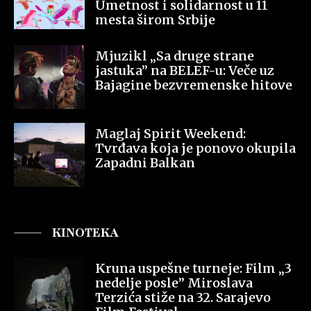
Umetnost i solidarnost u 11
mesta širom Srbije
Mjuzikl „Sa druge strane
jastuka” na BELEF-u: Veče uz
Bajagine bezvremenske hitove
Maglaj Spirit Weekend:
Tvrđava koja je ponovo okupila
Zapadni Balkan
KINOTEKA
Kruna uspešne turneje: Film „3
nedelje posle” Miroslava
Terzića stiže na 32. Sarajevo