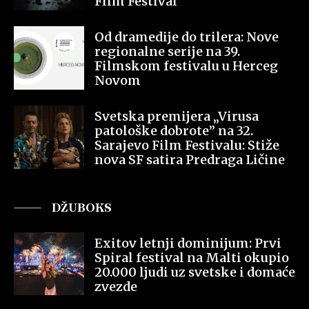
Film Festival
Od dramedije do trilera: Nove
regionalne serije na 39.
Filmskom festivalu u Herceg
Novom
Svetska premijera „Virusa
patološke dobrote” na 32.
Sarajevo Film Festivalu: Stiže
nova SF satira Predraga Ličine
DŽUBOKS
Exitov letnji dominijum: Prvi
Spiral festival na Malti okupio
20.000 ljudi uz svetske i domaće
zvezde