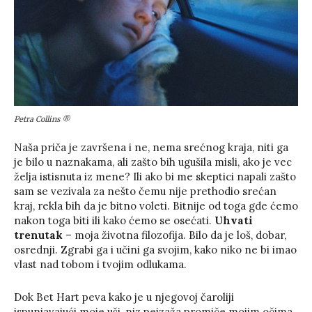
Petra Collins ®
Naša priča je završena i ne, nema srećnog kraja, niti ga
je bilo u naznakama, ali zašto bih ugušila misli, ako je vec
želja istisnuta iz mene? Ili ako bi me skeptici napali zašto
sam se vezivala za nešto čemu nije prethodio srećan
kraj, rekla bih da je bitno voleti. Bitnije od toga gde ćemo
nakon toga biti ili kako ćemo se osećati.
Uhvati
trenutak
– moja životna filozofija. Bilo da je loš, dobar,
osrednji. Zgrabi ga i učini ga svojim, kako niko ne bi imao
vlast nad tobom i tvojim odlukama.
Dok Bet Hart peva kako je u njegovoj čaroliji
ispunjavajući moje uši, niz pejzaža promiče mojim očima.