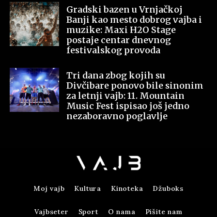
Gradski bazen u Vrnjačkoj
Banji kao mesto dobrog vajba i
muzike: Maxi H2O Stage
postaje centar dnevnog
festivalskog provoda
Tri dana zbog kojih su
Divčibare ponovo bile sinonim
za letnji vajb: 11. Mountain
Music Fest ispisao još jedno
nezaboravno poglavlje
Moj vajb
Kultura
Kinoteka
Džuboks
Vajbseter
Sport
O nama
Pišite nam