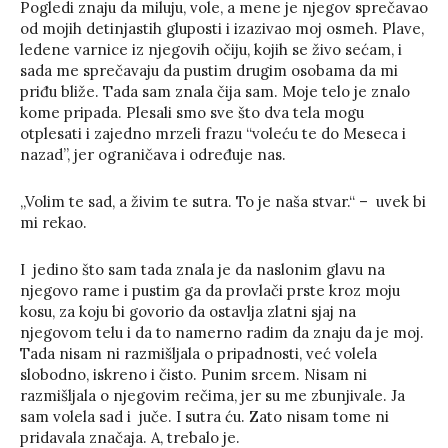
Pogledi znaju da miluju, vole, a mene je njegov sprečavao
od mojih detinjastih gluposti i izazivao moj osmeh. Plave,
ledene varnice iz njegovih očiju, kojih se živo sećam, i
sada me sprečavaju da pustim drugim osobama da mi
priđu bliže. Tada sam znala čija sam. Moje telo je znalo
kome pripada. Plesali smo sve što dva tela mogu
otplesati i zajedno mrzeli frazu “voleću te do Meseca i
nazad”, jer ograničava i određuje nas.
„Volim te sad, a živim te sutra. To je naša stvar.“ – uvek bi
mi rekao.
I jedino što sam tada znala je da naslonim glavu na
njegovo rame i pustim ga da provlači prste kroz moju
kosu, za koju bi govorio da ostavlja zlatni sjaj na
njegovom telu i da to namerno radim da znaju da je moj.
Tada nisam ni razmišljala o pripadnosti, već volela
slobodno, iskreno i čisto. Punim srcem. Nisam ni
razmišljala o njegovim rečima, jer su me zbunjivale. Ja
sam volela sad i juče. I sutra ću. Zato nisam tome ni
pridavala značaja. A, trebalo je.