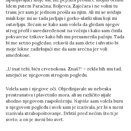
Idem putem Paraćina, Boljevca, Zaječara i ne volim tu
trasu, jer sam je jednom prošla sa njim. Ali mi se sviđaju
misli koje mi se tada javljaju i gorko-slatki ukus koji mi
ostavljaju. Sećam se kako sam volela da gledam njegov
strog profil i usredsređenost na vožnju i kako sam činila
pokvarene trikove kako bih mu preusmerila pažnju. Tada
bi me setno pogledao, rekavši da sam dete i uhvatio bi
moje lokne zadirkujući me da sam srećna jer voli
smeđokose.
„U inat tebi, biću crvenokosa. Znaš?“ – rekla bih mu tad,
smejući se njegovom strogom pogledu.
Volela sam i njegove oči. Objedinjavale su nebeska
prostranstva i plavetnilo mora, ali su različito sijale
shodno njegovom raspoloženju. Najviše sam volela buru
u njegovom pogledu i uvek sam je izazivala, jer bi u meni
izazivala strahopoštovanje. Drhtiš pred nečim što ti je
sveto, a on je meni bio svet.