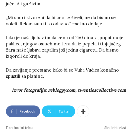
juče. Ali ga živim.
„Mi smo i stvoreni da bismo se živeli, ne da bismo se
voleli. Rekao sam ti to odavno.“ –setno dodaje.
Iako je naša ljubav imala cenu od 250 dinara, poput moje
paklice, njegov osmeh me tera da iz pepela i tinjajućeg
žara naše ljubavi zapalim još jednu cigaretu. Da bismo
izgoreli do kraja.
Da zavijanje prestane kako bi se Vuk i Vučica konačno
spustili sa planine.
Izvor fotografija: rebloggy.com, twentiescollective.com
Facebook
Twitter
Prethodni tekst
Sledeći tekst