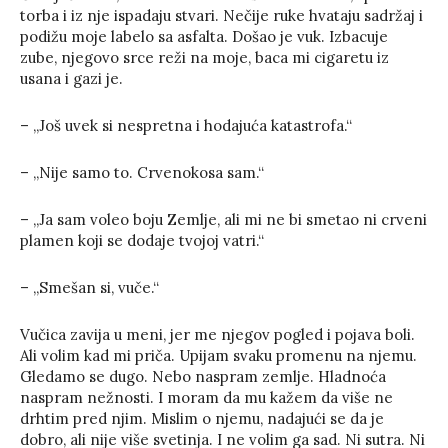
torba i iz nje ispadaju stvari. Nečije ruke hvataju sadržaj i
podižu moje labelo sa asfalta. Došao je vuk. Izbacuje
zube, njegovo srce reži na moje, baca mi cigaretu iz
usana i gazi je.
– „Još uvek si nespretna i hodajuća katastrofa.“
– „Nije samo to. Crvenokosa sam.“
– „Ja sam voleo boju Zemlje, ali mi ne bi smetao ni crveni
plamen koji se dodaje tvojoj vatri.“
– „Smešan si, vuče.“
Vučica zavija u meni, jer me njegov pogled i pojava boli.
Ali volim kad mi priča. Upijam svaku promenu na njemu.
Gledamo se dugo. Nebo naspram zemlje. Hladnoća
naspram nežnosti. I moram da mu kažem da više ne
drhtim pred njim. Mislim o njemu, nadajući se da je
dobro, ali nije više svetinja. I ne volim ga sad. Ni sutra. Ni