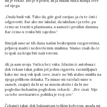
mi je rekao. Bio je u pravu, ali ja nisam ništa manja zver
od njega.
„Onda budi vuk. Tako da, gde god zavijao, ja ću te čuti i
odgovoriti. Bar ako me iskidaš, da iskidam i ja tebe, pa
ćemo se traziti u planinama, u samoći i prošlim danima.
Bar ćemo u zvuku biti zajedno.“
Smejali smo se tih dana našim beskrajnim razgovorima,
prljavoj mašti i nedovršenim mislima. Nismo znali da će
to ipak na kraju biti naši totemi.
Ali, ja sam svoja. Vučica bez vuka. Izlazim iz autobusa i
dok čekam taksi, palim još jednu cigaretu, razmišljajući
kako me moj vuk ipak zove, inače ne bih stalno mislila na
njega prilikom dolaska. Ta misao mi razvlači usne u
osmeh, znajući da bi se sa mnom složio i da bi me
pogledao luckastim pogledom, rekavši : „Sve znaš. Nije
za tebe novinarstvo, politika je tvoj zov.“
Čekajući taksi, dok balansiram teškim koferom, spada mi