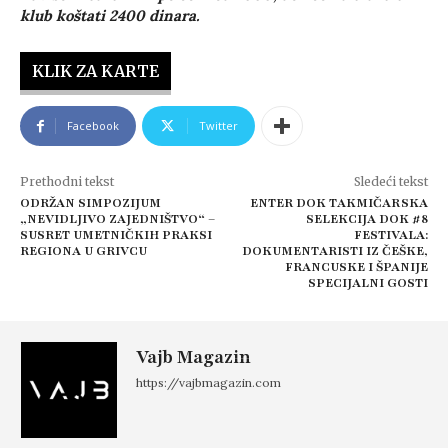
klub koštati 2400 dinara.
KLIK ZA KARTE
Facebook
Twitter
Prethodni tekst
Sledeći tekst
ODRŽAN SIMPOZIJUM
ENTER DOK TAKMIČARSKA
„NEVIDLJIVO ZAJEDNIŠTVO“ –
SELEKCIJA DOK #8
SUSRET UMETNIČKIH PRAKSI
FESTIVALA:
REGIONA U GRIVCU
DOKUMENTARISTI IZ ČEŠKE,
FRANCUSKE I ŠPANIJE
SPECIJALNI GOSTI
Vajb Magazin
https://vajbmagazin.com