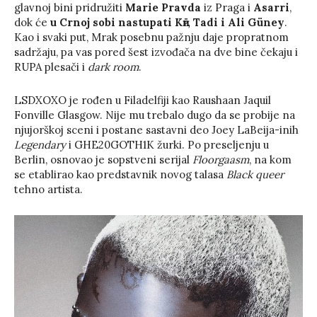
glavnoj bini pridružiti
Marie Pravda
iz Praga i
Asarri
,
dok će
u Crnoj sobi nastupati Kӣr, Tadi i Ali Güney
.
Kao i svaki put, Mrak posebnu pažnju daje propratnom
sadržaju, pa vas pored šest izvođača na dve bine čekaju i
RUPA plesači i
dark room
.
LSDXOXO je rođen u Filadelfiji kao Raushaan Jaquil
Fonville Glasgow. Nije mu trebalo dugo da se probije na
njujorškoj sceni i postane sastavni deo Joey LaBeija-inih
Legendary
i GHE20GOTH1K žurki. Po preseljenju u
Berlin, osnovao je sopstveni serijal
Floorgaasm
, na kom
se etablirao kao predstavnik novog talasa
Black queer
tehno artista.