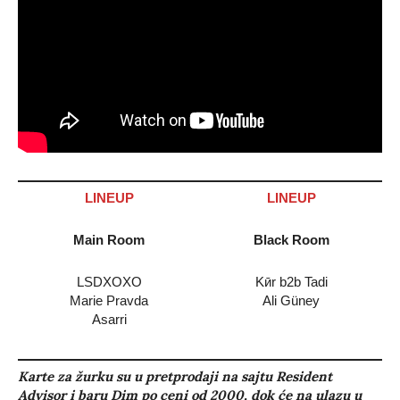
LINEUP
LINEUP
Main Room
Black Room
LSDXOXO
Kӣr b2b Tadi
Marie Pravda
Ali Güney
Asarri
Karte za žurku su u pretprodaji na sajtu Resident
Advisor i baru Dim po ceni od 2000, dok će na ulazu u