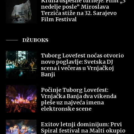
Kruna uspešne turneje: Film „3
nedelje posle” Miroslava
Terzića stiže na 32. Sarajevo
Film Festival
DŽUBOKS
Tuborg Lovefest noćas otvorio
novo poglavlje: Svetska DJ
scena i večeras u Vrnjačkoj
Banji
Počinje Tuborg Lovefest:
Vrnjačka Banja dva vikenda
pleše uz najveća imena
elektronske scene
Exitov letnji dominijum: Prvi
Spiral festival na Malti okupio