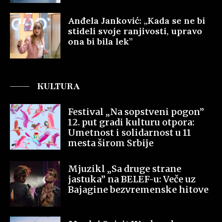
Anđela Janković: „Kada se ne bi
stideli svoje ranjivosti, upravo
ona bi bila lek”
KULTURA
Festival „Na sopstveni pogon”
12. put gradi kulturu otpora:
Umetnost i solidarnost u 11
mesta širom Srbije
Mjuzikl „Sa druge strane
jastuka” na BELEF-u: Veče uz
Bajagine bezvremenske hitove