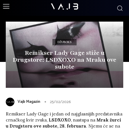
DŽUBOKS
Remikser Lady Gage stiže u
Drugstore: LSDXOXO na Mraku ove
subote
Vajb Magazin
25/02/2026
Remikser Lady Gage i jedan od najglasnijih predstavnika
crnačkog kvir zvuka,
LSDXOXO
, nastupa na
Mrak žurci
u Drugstoru ove subote, 28. februara
. Njemu će se na