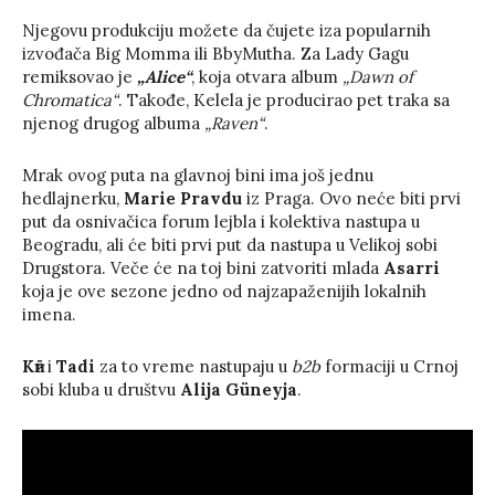
Njegovu produkciju možete da čujete iza popularnih
izvođača Big Momma ili BbyMutha. Za Lady Gagu
remiksovao je
„Alice“
, koja otvara album
„Dawn of
Chromatica“
. Takođe, Kelela je producirao pet traka sa
njenog drugog albuma
„Raven“
.
Mrak ovog puta na glavnoj bini ima još jednu
hedlajnerku,
Marie Pravdu
iz Praga. Ovo neće biti prvi
put da osnivačica forum lejbla i kolektiva nastupa u
Beogradu, ali će biti prvi put da nastupa u Velikoj sobi
Drugstora. Veče će na toj bini zatvoriti mlada
Asarri
koja je ove sezone jedno od najzapaženijih lokalnih
imena.
Kӣr
i
Tadi
za to vreme nastupaju u
b2b
formaciji u Crnoj
sobi kluba u društvu
Alija Güneyja
.