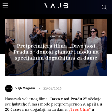
KINOTEKA
Pretpremijera filma „Đavo nosi
Pradu 2“ donosi glamur i modu na
specijalnim događajima za dame
Vajb Magazin
22/04/2026
Nastavak voljenog filma
„Đavo nosi Pradu 2“
očekuje
sve ljubitelje filma i mode pretpremijerno
29. aprila u
20 časova
na događajima za dame,
„Tres Chic“
u