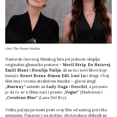
Foto: The Disney Studios
Nastavak čuvenog filmskog hita još jednom okuplja
originalnu glumačku postavu –
Meril Strip
,
En Hatavej
,
Emili Blant
i
Stenlija Tučija
, ali su tu i novi likovi koje
tumače
Kenet Brana
,
Simon Ešli
,
Lusi Lu
i drugi. Ovaj
film ima i veoma atraktivnu muziku – glavni singl
„Runway“
snimile su
Lady Gaga
i
Doechii
, a poznato
je da će se u filmu naći i pesme
„Vogue“
(Madonna) i
„Cerulean Blue“
(Lana Del Rey).
Velika pažnja javnosti prati ovaj film od samog početka
snimanja. Paparaci i na stotine obožavalaca obilazili su