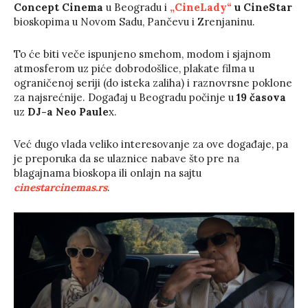
Concept Cinema
u Beogradu i
„CineLady“
u CineStar
bioskopima u Novom Sadu, Pančevu i Zrenjaninu.
To će biti veče ispunjeno smehom, modom i sjajnom
atmosferom uz piće dobrodošlice, plakate filma u
ograničenoj seriji (do isteka zaliha) i raznovrsne poklone
za najsrećnije. Događaj u Beogradu počinje u
19 časova
uz
DJ-a Neo Paule
x.
Već dugo vlada veliko interesovanje za ove događaje, pa
je preporuka da se ulaznice nabave što pre na
blagajnama bioskopa ili onlajn na sajtu
cinestarcinemas.rs
.