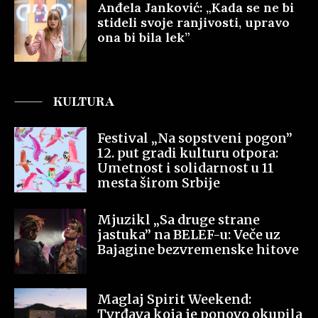
Anđela Janković: „Kada se ne bi
stideli svoje ranjivosti, upravo
ona bi bila lek”
KULTURA
Festival „Na sopstveni pogon”
12. put gradi kulturu otpora:
Umetnost i solidarnost u 11
mesta širom Srbije
Mjuzikl „Sa druge strane
jastuka” na BELEF-u: Veče uz
Bajagine bezvremenske hitove
Maglaj Spirit Weekend:
Tvrđava koja je ponovo okupila