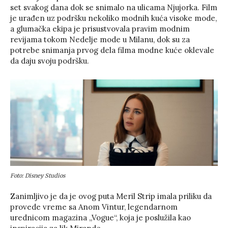
set svakog dana dok se snimalo na ulicama Njujorka. Film
je urađen uz podršku nekoliko modnih kuća visoke mode,
a glumačka ekipa je prisustvovala pravim modnim
revijama tokom Nedelje mode u Milanu, dok su za
potrebe snimanja prvog dela filma modne kuće oklevale
da daju svoju podršku.
Foto: Disney Studios
Zanimljivo je da je ovog puta Meril Strip imala priliku da
provede vreme sa Anom Vintur, legendarnom
urednicom magazina „Vogue“, koja je poslužila kao