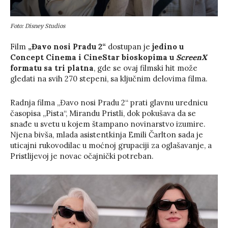
Foto: Disney Studios
Film
„Đavo nosi Pradu 2“
dostupan je
jedino u
Concept Cinema i CineStar bioskopima u
ScreenX
formatu sa tri platna
, gde se ovaj filmski hit može
gledati na svih 270 stepeni, sa ključnim delovima filma.
Radnja filma „Đavo nosi Pradu 2“ prati glavnu urednicu
časopisa „Pista“, Mirandu Pristli, dok pokušava da se
snađe u svetu u kojem štampano novinarstvo izumire.
Njena bivša, mlada asistentkinja Emili Čarlton sada je
uticajni rukovodilac u moćnoj grupaciji za oglašavanje, a
Pristlijevoj je novac očajnički potreban.