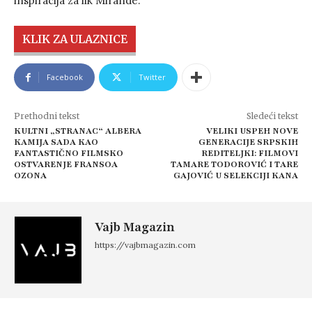
inspiracija za lik Mirande.
KLIK ZA ULAZNICE
Facebook
Twitter
Prethodni tekst
Sledeći tekst
KULTNI „STRANAC“ ALBERA
VELIKI USPEH NOVE
KAMIJA SADA KAO
GENERACIJE SRPSKIH
FANTASTIČNO FILMSKO
REDITELJKI: FILMOVI
OSTVARENJE FRANSOA
TAMARE TODOROVIĆ I TARE
OZONA
GAJOVIĆ U SELEKCIJI KANA
Vajb Magazin
https://vajbmagazin.com