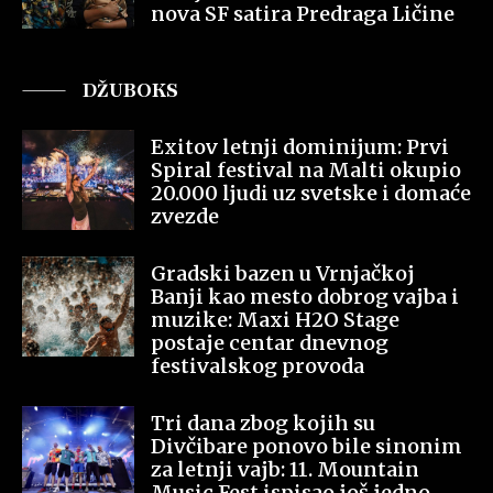
nova SF satira Predraga Ličine
DŽUBOKS
Exitov letnji dominijum: Prvi
Spiral festival na Malti okupio
20.000 ljudi uz svetske i domaće
zvezde
Gradski bazen u Vrnjačkoj
Banji kao mesto dobrog vajba i
muzike: Maxi H2O Stage
postaje centar dnevnog
festivalskog provoda
Tri dana zbog kojih su
Divčibare ponovo bile sinonim
za letnji vajb: 11. Mountain
Music Fest ispisao još jedno