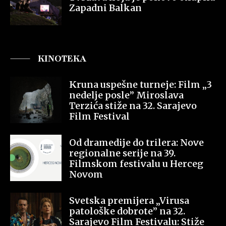
Zapadni Balkan
KINOTEKA
Kruna uspešne turneje: Film „3
nedelje posle” Miroslava
Terzića stiže na 32. Sarajevo
Film Festival
Od dramedije do trilera: Nove
regionalne serije na 39.
Filmskom festivalu u Herceg
Novom
Svetska premijera „Virusa
patološke dobrote” na 32.
Sarajevo Film Festivalu: Stiže